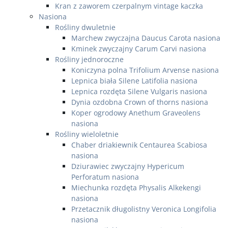
Kran z zaworem czerpalnym vintage kaczka
Nasiona
Rośliny dwuletnie
Marchew zwyczajna Daucus Carota nasiona
Kminek zwyczajny Carum Carvi nasiona
Rośliny jednoroczne
Koniczyna polna Trifolium Arvense nasiona
Lepnica biała Silene Latifolia nasiona
Lepnica rozdęta Silene Vulgaris nasiona
Dynia ozdobna Crown of thorns nasiona
Koper ogrodowy Anethum Graveolens
nasiona
Rośliny wieloletnie
Chaber driakiewnik Centaurea Scabiosa
nasiona
Dziurawiec zwyczajny Hypericum
Perforatum nasiona
Miechunka rozdęta Physalis Alkekengi
nasiona
Przetacznik długolistny Veronica Longifolia
nasiona