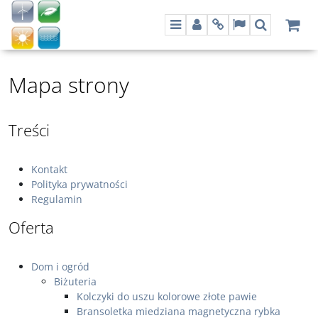
Menu
Panel
Info
Lang
Szukaj
Mapa strony
Treści
Kontakt
Polityka prywatności
Regulamin
Oferta
Dom i ogród
Biżuteria
Kolczyki do uszu kolorowe złote pawie
Bransoletka miedziana magnetyczna rybka