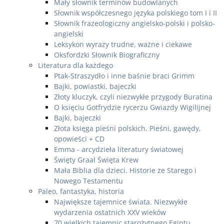
Mały słownik terminów budowlanych
Słownik współczesnego języka polskiego tom I i II
Słownik frazeologiczny angielsko-polski i polsko-
angielski
Leksykon wyrazy trudne, ważne i ciekawe
Oksfordzki Słownik Biograficzny
Literatura dla każdego
Ptak-Straszydło i inne baśnie braci Grimm
Bajki, powiastki, bajeczki
Złoty kluczyk, czyli niezwykłe przygody Buratina
O księciu Gotfrydzie rycerzu Gwiazdy Wigilijnej
Bajki, bajeczki
Złota księga pieśni polskich. Pieśni, gawędy,
opowieści + CD
Emma - arcydzieła literatury światowej
Święty Graal Święta Krew
Mała Biblia dla dzieci. Historie ze Starego i
Nowego Testamentu
Paleo, fantastyka, historia
Największe tajemnice świata. Niezwykłe
wydarzenia ostatnich XXV wieków
70 wielkich tajemnic starożytnego Egiptu