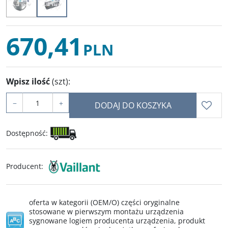
670,41
PLN
Wpisz ilość
(szt)
:
−
+
DODAJ DO KOSZYKA
Dostępność
:
Producent
:
oferta w kategorii (OEM/O) części oryginalne
stosowane w pierwszym montażu urządzenia
sygnowane logiem producenta urządzenia, produkt