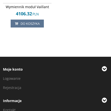
Arley-1820503403
Wymiennik moduł Vaillant
4106.32
PLN
DO KOSZYKA
Moje konto
Logowanie
Rejestracja
Informacje
Kontakt