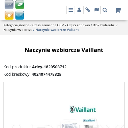
Menu
Panel
Info
Lang
Szukaj
Kategoria główna
/
Części zamienne OEM
/
Części kotłowni
/
Blok hydrauliki
/
Naczynia wzbiorcze
/
Naczynie wzbiorcze Vaillant
Naczynie wzbiorcze Vaillant
Kod produktu
:
Arley-1820503712
Kod kreskowy
:
4024074478325