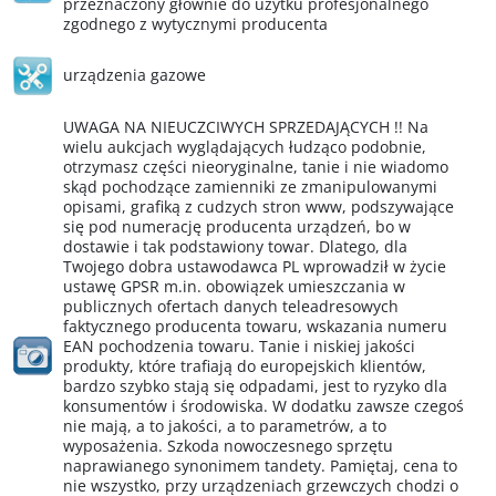
przeznaczony głównie do użytku profesjonalnego
zgodnego z wytycznymi producenta
urządzenia gazowe
UWAGA NA NIEUCZCIWYCH SPRZEDAJĄCYCH !! Na
wielu aukcjach wyglądających łudząco podobnie,
otrzymasz części nieoryginalne, tanie i nie wiadomo
skąd pochodzące zamienniki ze zmanipulowanymi
opisami, grafiką z cudzych stron www, podszywające
się pod numerację producenta urządzeń, bo w
dostawie i tak podstawiony towar. Dlatego, dla
Twojego dobra ustawodawca PL wprowadził w życie
ustawę GPSR m.in. obowiązek umieszczania w
publicznych ofertach danych teleadresowych
faktycznego producenta towaru, wskazania numeru
EAN pochodzenia towaru. Tanie i niskiej jakości
produkty, które trafiają do europejskich klientów,
bardzo szybko stają się odpadami, jest to ryzyko dla
konsumentów i środowiska. W dodatku zawsze czegoś
nie mają, a to jakości, a to parametrów, a to
wyposażenia. Szkoda nowoczesnego sprzętu
naprawianego synonimem tandety. Pamiętaj, cena to
nie wszystko, przy urządzeniach grzewczych chodzi o