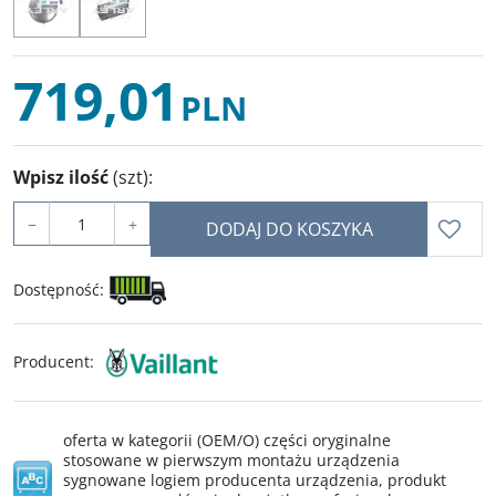
719,01
PLN
Wpisz ilość
(szt)
:
−
+
DODAJ DO KOSZYKA
Dostępność
:
Producent
:
oferta w kategorii (OEM/O) części oryginalne
stosowane w pierwszym montażu urządzenia
sygnowane logiem producenta urządzenia, produkt