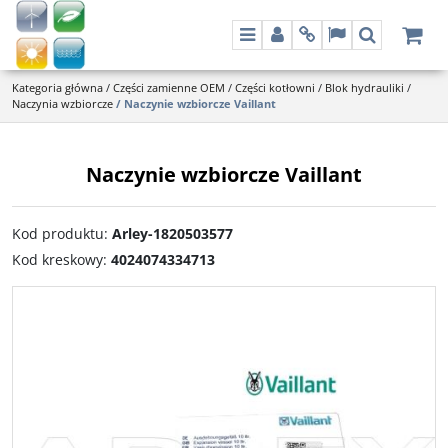
Menu
Panel
Info
Lang
Szukaj
Kategoria główna
/
Części zamienne OEM
/
Części kotłowni
/
Blok hydrauliki
/
Naczynia wzbiorcze
/
Naczynie wzbiorcze Vaillant
Naczynie wzbiorcze Vaillant
Kod produktu
:
Arley-1820503577
Kod kreskowy
:
4024074334713