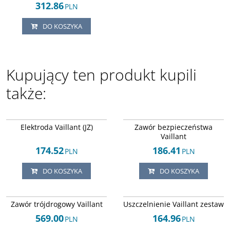
312.86
PLN
DO KOSZYKA
Kupujący ten produkt kupili
także:
Arley-1820503880
Arley-1820503847
Elektroda Vaillant (JZ)
Zawór bezpieczeństwa
Vaillant
174.52
186.41
PLN
PLN
DO KOSZYKA
DO KOSZYKA
Arley-1820503421
Arley-1820503518
Zawór trójdrogowy Vaillant
Uszczelnienie Vaillant zestaw
569.00
164.96
PLN
PLN