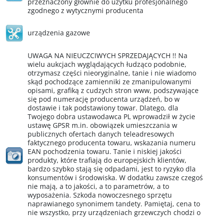
przeznaczony głównie do użytku profesjonalnego
zgodnego z wytycznymi producenta
urządzenia gazowe
UWAGA NA NIEUCZCIWYCH SPRZEDAJĄCYCH !! Na
wielu aukcjach wyglądających łudząco podobnie,
otrzymasz części nieoryginalne, tanie i nie wiadomo
skąd pochodzące zamienniki ze zmanipulowanymi
opisami, grafiką z cudzych stron www, podszywające
się pod numerację producenta urządzeń, bo w
dostawie i tak podstawiony towar. Dlatego, dla
Twojego dobra ustawodawca PL wprowadził w życie
ustawę GPSR m.in. obowiązek umieszczania w
publicznych ofertach danych teleadresowych
faktycznego producenta towaru, wskazania numeru
EAN pochodzenia towaru. Tanie i niskiej jakości
produkty, które trafiają do europejskich klientów,
bardzo szybko stają się odpadami, jest to ryzyko dla
konsumentów i środowiska. W dodatku zawsze czegoś
nie mają, a to jakości, a to parametrów, a to
wyposażenia. Szkoda nowoczesnego sprzętu
naprawianego synonimem tandety. Pamiętaj, cena to
nie wszystko, przy urządzeniach grzewczych chodzi o