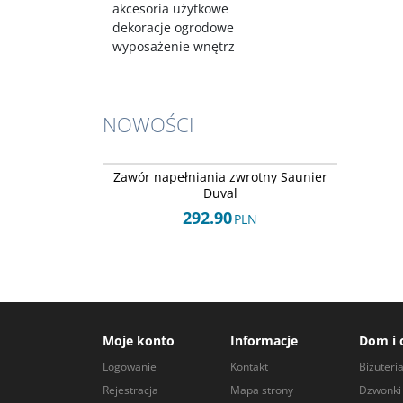
akcesoria użytkowe
dekoracje ogrodowe
wyposażenie wnętrz
NOWOŚCI
Arley-1225532625
NOWOŚĆ
Zawór napełniania zwrotny Saunier
Duval
292.90
PLN
Moje konto
Informacje
Dom i 
Logowanie
Kontakt
Biżuteri
Rejestracja
Mapa strony
Dzwonki 