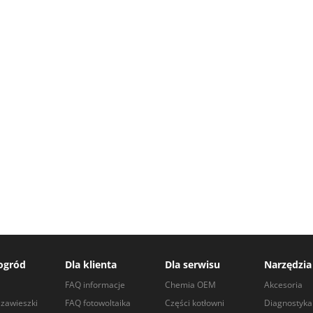
ogród
Dla klienta
Dla serwisu
Narzędzia
a
FAQ informacje
Chemia OEM
Akcesoria
zawieszki
FAQ fotowoltaika
Części kotłowni
Diagnostyka