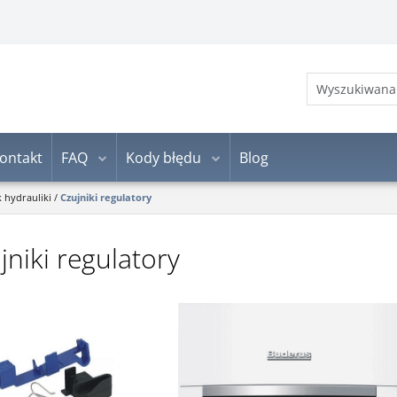
ontakt
FAQ
Kody błędu
Blog
k hydrauliki
/
Czujniki regulatory
jniki regulatory