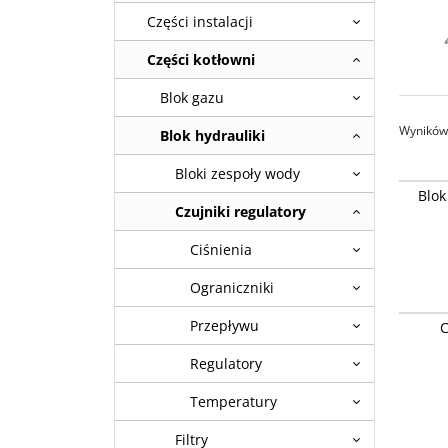
Części instalacji
Części kotłowni
Blok gazu
Wyników 
Blok hydrauliki
Bloki zespoły wody
Blok pr
Blok
Chaffote
Czujniki regulatory
Genus On
Niagara
Thermo 
Ciśnienia
Stan
:
of
orygina
Ograniczniki
urządze
Czujnik
urządze
Przepływu
C
Plus. O
użytku 
Buderu
wytyczn
Regulatory
Stan
:
of
orygina
Temperatury
urządze
urządze
użytku 
Filtry