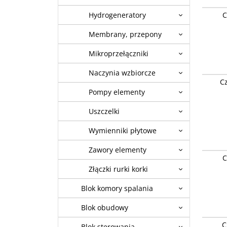
wytyczn
Czujnik
C
Hydrogeneratory
Thermo 
Minicode
Orygina
Membrany, przepony
Chaffot
Stan
:
of
Mikroprzełączniki
orygina
urządze
Naczynia wzbiorcze
Czujnik
urządze
Cz
Thermo A
użytku 
Pompy elementy
Genus, H
wytyczn
produkt
Uszczelki
Stan
:
of
orygina
urządze
Wymienniki płytowe
urządze
użytku 
Zawory elementy
wytyczn
Czujnik 
C
Orygina
Riello B
Złączki rurki korki
Stan
:
of
orygina
Blok komory spalania
urządze
urządze
Blok obudowy
użytku 
Regulato
wytyczn
C
Blok sterowania
1820503