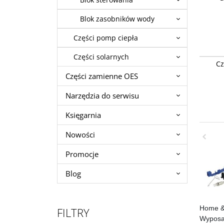
fabryczn
Blok zasobników wody
Stan
:
of
orygina
urządze
Części pomp ciepła
urządze
użytku 
Części solarnych
Czujnik
wytyczn
Cz
Chaffote
Microge
Części zamienne OES
New Gen
Ariston
Narzędzia do serwisu
Stan
:
of
orygina
Księgarnia
urządze
urządze
użytku 
Nowości
wytyczn
Promocje
Blog
Home &
FILTRY
Wyposaż