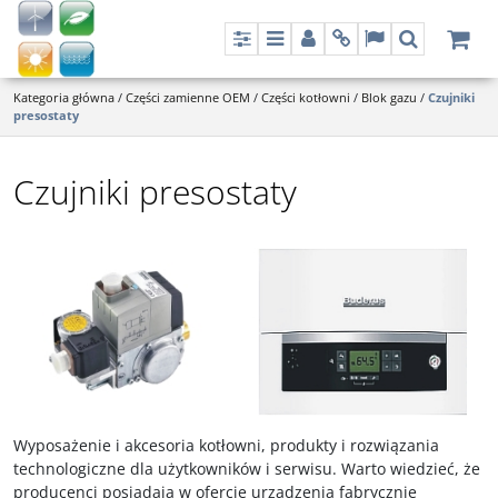
Panel
Menu
Panel
Info
Lang
Szukaj
Kategoria główna
/
Części zamienne OEM
/
Części kotłowni
/
Blok gazu
/
Czujniki
presostaty
Czujniki presostaty
Wyposażenie i akcesoria kotłowni, produkty i rozwiązania
technologiczne dla użytkowników i serwisu. Warto wiedzieć, że
producenci posiadają w ofercie urządzenia fabrycznie