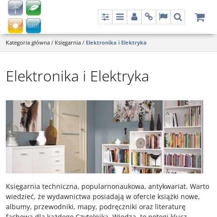
Panel
Menu
Panel
Info
Lang
Szukaj
Kategoria główna
/
Księgarnia
/
Elektronika i Elektryka
Elektronika i Elektryka
Księgarnia techniczna, popularnonaukowa, antykwariat. Warto
wiedzieć, że wydawnictwa posiadają w ofercie książki nowe,
albumy, przewodniki, mapy, podręczniki oraz literaturę
fachową dla każdego Czytelnika. Wiedza, to potęgi klucz,