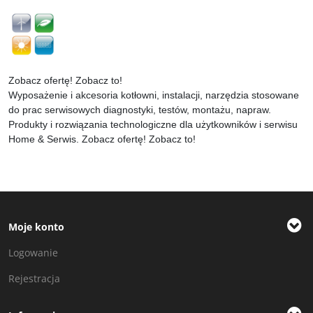
opcję.
podręczniki oraz literaturę
fachową dla każdego Czytelnika
Prezent
:
na życzenie, za drobną
opłatą zamówienie możemy
zapakować na prezent. W finale
składania zamówienia wybierz taką
opcję.
Zobacz ofertę! Zobacz to!
Wyposażenie i akcesoria kotłowni, instalacji, narzędzia stosowane
do prac serwisowych diagnostyki, testów, montażu, napraw.
Produkty i rozwiązania technologiczne dla użytkowników i serwisu
Home & Serwis. Zobacz ofertę! Zobacz to!
Moje konto
Logowanie
Rejestracja