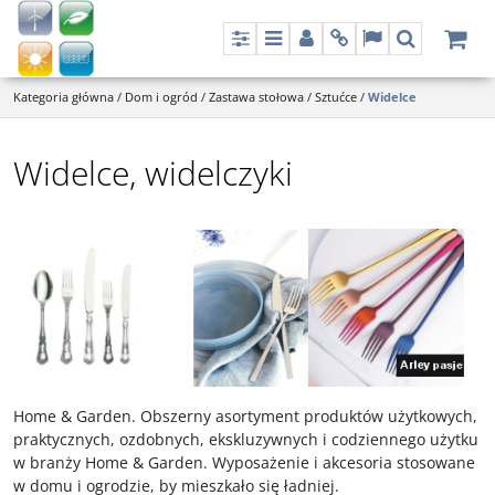
Panel
Menu
Panel
Info
Lang
Szukaj
Kategoria główna
/
Dom i ogród
/
Zastawa stołowa
/
Sztućce
/
Widelce
Widelce, widelczyki
Home & Garden. Obszerny asortyment produktów użytkowych,
praktycznych, ozdobnych, ekskluzywnych i codziennego użytku
w branży Home & Garden. Wyposażenie i akcesoria stosowane
w domu i ogrodzie, by mieszkało się ładniej.