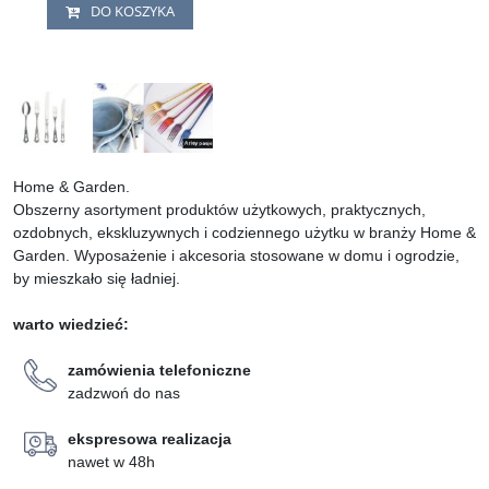
składania zamówienia wybierz taką
DO KOSZYKA
stan idealny.
opcję.
Stan
:
oferta asortymentu
produktów użytkowych,
praktycznych, ozdobnych,
ekskluzywnych i codziennego
użytku w branży Home & Garden.
Prezent
:
na życzenie, za drobną
opłatą zamówienie możemy
zapakować na prezent. W finale
składania zamówienia wybierz taką
Home & Garden.
opcję.
Obszerny asortyment produktów użytkowych, praktycznych,
ozdobnych, ekskluzywnych i codziennego użytku w branży Home &
Garden. Wyposażenie i akcesoria stosowane w domu i ogrodzie,
by mieszkało się ładniej.
warto wiedzieć:
zamówienia telefoniczne
zadzwoń do nas
ekspresowa realizacja
nawet w 48h