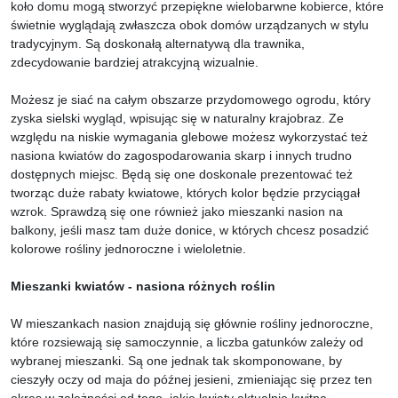
koło domu mogą stworzyć przepiękne wielobarwne kobierce, które
świetnie wyglądają zwłaszcza obok domów urządzanych w stylu
tradycyjnym. Są doskonałą alternatywą dla trawnika,
zdecydowanie bardziej atrakcyjną wizualnie.
Możesz je siać na całym obszarze przydomowego ogrodu, który
zyska sielski wygląd, wpisując się w naturalny krajobraz. Ze
względu na niskie wymagania glebowe możesz wykorzystać też
nasiona kwiatów do zagospodarowania skarp i innych trudno
dostępnych miejsc. Będą się one doskonale prezentować też
tworząc duże rabaty kwiatowe, których kolor będzie przyciągał
wzrok. Sprawdzą się one również jako mieszanki nasion na
balkony, jeśli masz tam duże donice, w których chcesz posadzić
kolorowe rośliny jednoroczne i wieloletnie.
Mieszanki kwiatów - nasiona różnych roślin
W mieszankach nasion znajdują się głównie rośliny jednoroczne,
które rozsiewają się samoczynnie, a liczba gatunków zależy od
wybranej mieszanki. Są one jednak tak skomponowane, by
cieszyły oczy od maja do późnej jesieni, zmieniając się przez ten
okres w zależności od tego, jakie kwiaty aktualnie kwitną.