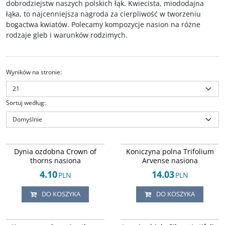
dobrodziejstw naszych polskich łąk. Kwiecista, miododajna
łąka, to najcenniejsza nagroda za cierpliwość w tworzeniu
bogactwa kwiatów. Polecamy kompozycje nasion na różne
rodzaje gleb i warunków rodzimych.
Wyników na stronie
:
Sortuj według
:
Arley-1242451259
Arley-1242451262
Dynia ozdobna Crown of thorns
Koniczyna polna (Trifolium arvense
Dynia ozdobna Crown of
Koniczyna polna Trifolium
roślina jednoroczna, pożyteczna
L.) roślina pożyteczna dla pszczół i
thorns nasiona
Arvense nasiona
dla pszczół i innych owadów,
innych owadów, zapylaczy.
zapylaczy. Nasiona formy dzikiej,
Nasiona formy dzikiej, flora
4.10
14.03
PLN
PLN
flora rodzima łąk i lasów
rodzima łąk i lasów występujących
występujących naturalnie w
naturalnie w przyrodzie Polski.
DO KOSZYKA
DO KOSZYKA
przyrodzie Polski.
Stan
:
nasiona pojedynczych
Stan
:
nasiona pojedynczych
gatunków dzikich kwiatów w
gatunków dzikich kwiatów w
formie podstawowej, nasiona
Arley-1242451255
Arley-1242451261
formie podstawowej, nasiona
formy dzikiej, flora rodzima łąk i
Koper ogrodowy (Anethum
Lepnica biała (Silene Latifolia Poir.)