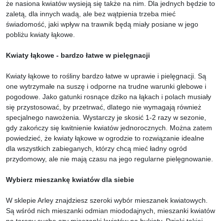
że nasiona kwiatów wysieją się także na nim. Dla jednych będzie to
zaletą, dla innych wadą, ale bez wątpienia trzeba mieć
świadomość, jaki wpływ na trawnik będą miały posiane w jego
pobliżu kwiaty łąkowe.
Kwiaty łąkowe - bardzo łatwe w pielęgnacji
Kwiaty łąkowe to rośliny bardzo łatwe w uprawie i pielęgnacji. Są
one wytrzymałe na suszę i odporne na trudne warunki glebowe i
pogodowe. Jako gatunki rosnące dziko na łąkach i polach musiały
się przystosować, by przetrwać, dlatego nie wymagają również
specjalnego nawożenia. Wystarczy je skosić 1-2 razy w sezonie,
gdy zakończy się kwitnienie kwiatów jednorocznych. Można zatem
powiedzieć, że kwiaty łąkowe w ogrodzie to rozwiązanie idealne
dla wszystkich zabieganych, którzy chcą mieć ładny ogród
przydomowy, ale nie mają czasu na jego regularne pielęgnowanie.
Wybierz mieszankę kwiatów dla siebie
W sklepie Arley znajdziesz szeroki wybór mieszanek kwiatowych.
Są wśród nich mieszanki odmian miododajnych, mieszanki kwiatów
na tereny suche czy mieszanki kwiatów na bukiety. Dzięki takiej