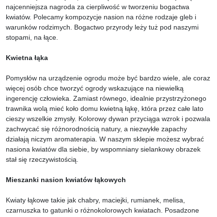
najcenniejsza nagroda za cierpliwość w tworzeniu bogactwa
kwiatów. Polecamy kompozycje nasion na różne rodzaje gleb i
warunków rodzimych. Bogactwo przyrody leży tuż pod naszymi
stopami, na łące.
Kwietna łąka
Pomysłów na urządzenie ogrodu może być bardzo wiele, ale coraz
więcej osób chce tworzyć ogrody wskazujące na niewielką
ingerencję człowieka. Zamiast równego, idealnie przystrzyżonego
trawnika wolą mieć koło domu kwietną łąkę, która przez całe lato
cieszy wszelkie zmysły. Kolorowy dywan przyciąga wzrok i pozwala
zachwycać się różnorodnością natury, a niezwykłe zapachy
działają niczym aromaterapia. W naszym sklepie możesz wybrać
nasiona kwiatów dla siebie, by wspomniany sielankowy obrazek
stał się rzeczywistością.
Mieszanki nasion kwiatów łąkowych
Kwiaty łąkowe takie jak chabry, maciejki, rumianek, melisa,
czarnuszka to gatunki o różnokolorowych kwiatach. Posadzone