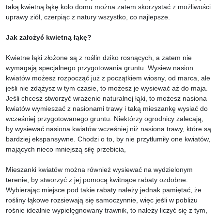
taką kwietną łąkę koło domu można zatem skorzystać z możliwości
uprawy ziół, czerpiąc z natury wszystko, co najlepsze.
Jak założyć kwietną łąkę?
Kwietne łąki złożone są z roślin dziko rosnących, a zatem nie
wymagają specjalnego przygotowania gruntu. Wysiew nasion
kwiatów możesz rozpocząć już z początkiem wiosny, od marca, ale
jeśli nie zdążysz w tym czasie, to możesz je wysiewać aż do maja.
Jeśli chcesz stworzyć wrażenie naturalnej łąki, to możesz nasiona
kwiatów wymieszać z nasionami trawy i taką mieszankę wysiać do
wcześniej przygotowanego gruntu. Niektórzy ogrodnicy zalecają,
by wysiewać nasiona kwiatów wcześniej niż nasiona trawy, które są
bardziej ekspansywne. Chodzi o to, by nie przytłumiły one kwiatów,
mających nieco mniejszą siłę przebicia,
Mieszanki kwiatów można również wysiewać na wydzielonym
terenie, by stworzyć z jej pomocą kwitnące rabaty ozdobne.
Wybierając miejsce pod takie rabaty należy jednak pamiętać, że
rośliny łąkowe rozsiewają się samoczynnie, więc jeśli w pobliżu
rośnie idealnie wypielęgnowany trawnik, to należy liczyć się z tym,