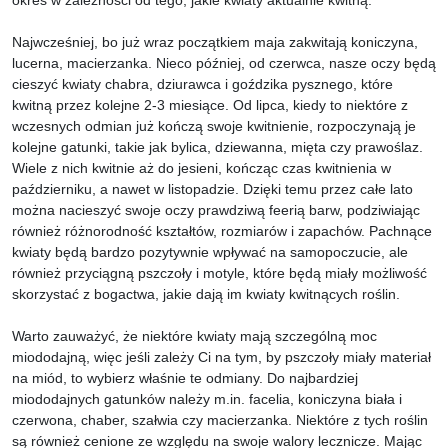
Najwcześniej, bo już wraz początkiem maja zakwitają koniczyna,
lucerna, macierzanka. Nieco później, od czerwca, nasze oczy będą
cieszyć kwiaty chabra, dziurawca i goździka pysznego, które
kwitną przez kolejne 2-3 miesiące. Od lipca, kiedy to niektóre z
wczesnych odmian już kończą swoje kwitnienie, rozpoczynają je
kolejne gatunki, takie jak bylica, dziewanna, mięta czy prawoślaz.
Wiele z nich kwitnie aż do jesieni, kończąc czas kwitnienia w
październiku, a nawet w listopadzie. Dzięki temu przez całe lato
można nacieszyć swoje oczy prawdziwą feerią barw, podziwiając
również różnorodność kształtów, rozmiarów i zapachów. Pachnące
kwiaty będą bardzo pozytywnie wpływać na samopoczucie, ale
również przyciągną pszczoły i motyle, które będą miały możliwość
skorzystać z bogactwa, jakie dają im kwiaty kwitnących roślin.
Warto zauważyć, że niektóre kwiaty mają szczególną moc
miododajną, więc jeśli zależy Ci na tym, by pszczoły miały materiał
na miód, to wybierz właśnie te odmiany. Do najbardziej
miododajnych gatunków należy m.in. facelia, koniczyna biała i
czerwona, chaber, szałwia czy macierzanka. Niektóre z tych roślin
są również cenione ze względu na swoje walory lecznicze. Mając