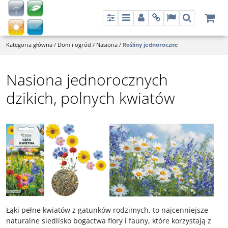
Panel
Menu
Panel
Info
Lang
Szukaj
Kategoria główna
/
Dom i ogród
/
Nasiona
/
Rośliny jednoroczne
Nasiona jednorocznych
dzikich, polnych kwiatów
Łąki pełne kwiatów z gatunków rodzimych, to najcenniejsze
naturalne siedlisko bogactwa flory i fauny, które korzystają z