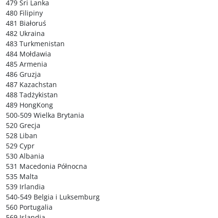
479 Sri Lanka
480 Filipiny
481 Białoruś
482 Ukraina
483 Turkmenistan
484 Mołdawia
485 Armenia
486 Gruzja
487 Kazachstan
488 Tadżykistan
489 HongKong
500-509 Wielka Brytania
520 Grecja
528 Liban
529 Cypr
530 Albania
531 Macedonia Północna
535 Malta
539 Irlandia
540-549 Belgia i Luksemburg
560 Portugalia
569 Islandia