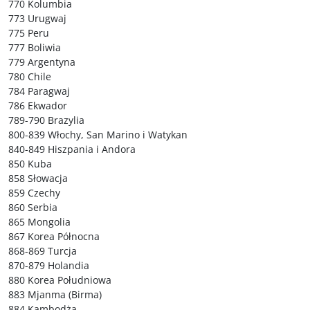
770 Kolumbia
773 Urugwaj
775 Peru
777 Boliwia
779 Argentyna
780 Chile
784 Paragwaj
786 Ekwador
789-790 Brazylia
800-839 Włochy, San Marino i Watykan
840-849 Hiszpania i Andora
850 Kuba
858 Słowacja
859 Czechy
860 Serbia
865 Mongolia
867 Korea Północna
868-869 Turcja
870-879 Holandia
880 Korea Południowa
883 Mjanma (Birma)
884 Kambodża