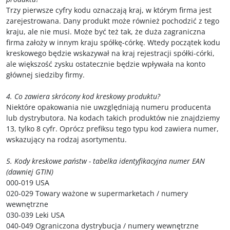
Trzy pierwsze cyfry kodu oznaczają kraj, w którym firma jest
zarejestrowana. Dany produkt może również pochodzić z tego
kraju, ale nie musi. Może być też tak, że duża zagraniczna
firma założy w innym kraju spółkę-córkę. Wtedy początek kodu
kreskowego będzie wskazywał na kraj rejestracji spółki-córki,
ale większość zysku ostatecznie będzie wpływała na konto
głównej siedziby firmy.
4. Co zawiera skrócony kod kreskowy produktu?
Niektóre opakowania nie uwzględniają numeru producenta
lub dystrybutora. Na kodach takich produktów nie znajdziemy
13, tylko 8 cyfr. Oprócz prefiksu tego typu kod zawiera numer,
wskazujący na rodzaj asortymentu.
5. Kody kreskowe państw - tabelka identyfikacyjna numer EAN
(dawniej GTIN)
000-019 USA
020-029 Towary ważone w supermarketach / numery
wewnętrzne
030-039 Leki USA
040-049 Ograniczona dystrybucja / numery wewnętrzne