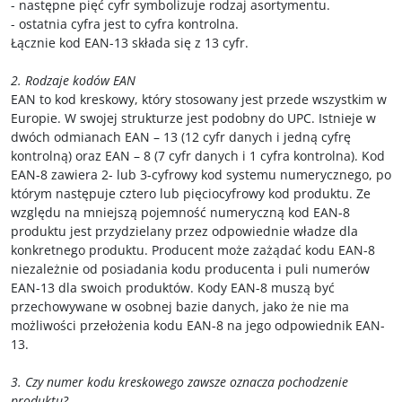
- następne pięć cyfr symbolizuje rodzaj asortymentu.
- ostatnia cyfra jest to cyfra kontrolna.
Łącznie kod EAN-13 składa się z 13 cyfr.
2. Rodzaje kodów EAN
EAN to kod kreskowy, który stosowany jest przede wszystkim w
Europie. W swojej strukturze jest podobny do UPC. Istnieje w
dwóch odmianach EAN – 13 (12 cyfr danych i jedną cyfrę
kontrolną) oraz EAN – 8 (7 cyfr danych i 1 cyfra kontrolna). Kod
EAN-8 zawiera 2- lub 3-cyfrowy kod systemu numerycznego, po
którym następuje cztero lub pięciocyfrowy kod produktu. Ze
względu na mniejszą pojemność numeryczną kod EAN-8
produktu jest przydzielany przez odpowiednie władze dla
konkretnego produktu. Producent może zażądać kodu EAN-8
niezależnie od posiadania kodu producenta i puli numerów
EAN-13 dla swoich produktów. Kody EAN-8 muszą być
przechowywane w osobnej bazie danych, jako że nie ma
możliwości przełożenia kodu EAN-8 na jego odpowiednik EAN-
13.
3. Czy numer kodu kreskowego zawsze oznacza pochodzenie
produktu?