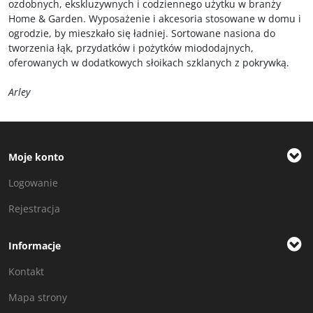
ozdobnych, ekskluzywnych i codziennego użytku w branży
Home & Garden. Wyposażenie i akcesoria stosowane w domu i
ogrodzie, by mieszkało się ładniej. Sortowane nasiona do
tworzenia łąk, przydatków i pożytków miododajnych,
oferowanych w dodatkowych słoikach szklanych z pokrywką.
Arley
Moje konto
Logowanie
Rejestracja
Informacje
Kontakt
Mapa strony