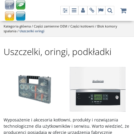
Panel
Menu
Panel
Info
Lang
Szukaj
Kategoria główna
/
Części zamienne OEM
/
Części kotłowni
/
Blok komory
spalania
/
Uszczelki oringi
Uszczelki, oringi, podkładki
Wyposażenie i akcesoria kotłowni, produkty i rozwiązania
technologiczne dla użytkowników i serwisu. Warto wiedzieć, że
producenci posiadają w ofercie urządzenia fabrycznie