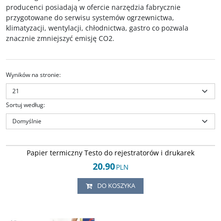
producenci posiadają w ofercie narzędzia fabrycznie
przygotowane do serwisu systemów ogrzewnictwa,
klimatyzacji, wentylacji, chłodnictwa, gastro co pozwala
znacznie zmniejszyć emisję CO2.
Wyników na stronie
:
Sortuj według
:
Arley-119213218
Papier Testo do analizatorów, rejestratorów i drukarek. Nowy papier
Papier termiczny Testo do rejestratorów i drukarek
termiczny do rejestratorów i drukarek termicznych Testo, Woehler i
Brigon. Oryginalny, fabrycznie nowy produkt w dobrej cenie
20.90
PLN
Stan
:
oferta w kategorii (OEM/O) części oryginalne stosowane w pierwszym
montażu urządzenia sygnowane logiem producenta urządzenia, produkt
DO KOSZYKA
przeznaczony głównie do użytku profesjonalnego zgodnego z wytycznymi
producenta