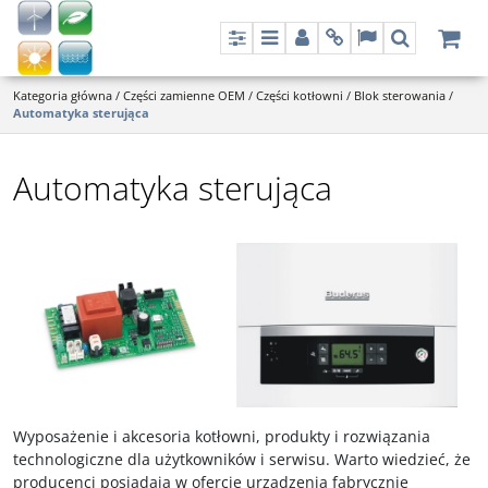
Panel
Menu
Panel
Info
Lang
Szukaj
Kategoria główna
/
Części zamienne OEM
/
Części kotłowni
/
Blok sterowania
/
Automatyka sterująca
Automatyka sterująca
Wyposażenie i akcesoria kotłowni, produkty i rozwiązania
technologiczne dla użytkowników i serwisu. Warto wiedzieć, że
producenci posiadają w ofercie urządzenia fabrycznie