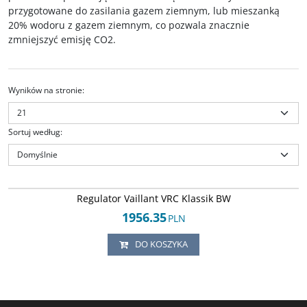
przygotowane do zasilania gazem ziemnym, lub mieszanką
20% wodoru z gazem ziemnym, co pozwala znacznie
zmniejszyć emisję CO2.
Wyników na stronie
:
Sortuj według
:
Arley-1820503458
Regulator ogrzewania VRC Klassik BW (1997-2003) Vaillant. Oryginalny,
Regulator Vaillant VRC Klassik BW
fabrycznie nowy produkt Vaillant.
1956.35
Stan
:
oferta w kategorii (OEM/O) części oryginalne stosowane w pierwszym
PLN
montażu urządzenia sygnowane logiem producenta urządzenia, produkt
przeznaczony głównie do użytku profesjonalnego zgodnego z wytycznymi
DO KOSZYKA
producenta