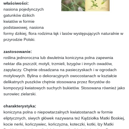
właściwości:
nasiona pojedynczych
gatunków dzikich
kwiatów w formie
podstawowej, nasiona
formy dzikiej, flora rodzima łąk i lasów występujących naturalnie w
przyrodzie Polski.
zastosowanie:
roślina jednoroczna lub dwuletnia koniczyna polna zapewnia
nektar dla pszczół, motyli, trzmieli, bzygów i innych owadów,
zapylaczy. Chętnie obsadzana na pasieczyskach i w ogrodach
motylowych. Bylina o dekoracyjnych owocostanach w kształcie
delikatnych puszków chętnie stosowana przez florystów do
kompozycji kwiatowych suchych bukietów. Stosowana również jako
surowiec zielarski.
charakterystyka:
koniczyna polna o niepowtarzalnych kwiatostanach w formie
eliptycznych, siwych główek nazywana też Kądziołka Matki Boskiej,
kocie nerki, kończywiec, kończyzna, koteczki, kotki, łzy Matki