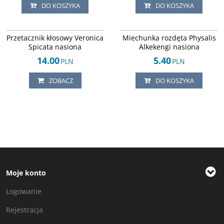
DO KOSZYKA
DO KOSZYKA
Arley-1242451257
Arley-1242451263
Przetacznik kłosowy Veronica
Miechunka rozdęta Physalis
Spicata nasiona
Alkekengi nasiona
14.00
5.40
PLN
PLN
ZOBACZ
DO KOSZYKA
Moje konto
Logowanie
Rejestracja