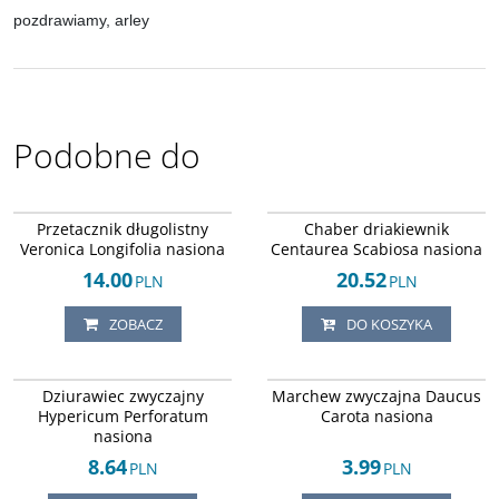
pozdrawiamy, arley
Podobne do
Arley-1242451258
Arley-1242451266
Przetacznik długolistny
Chaber driakiewnik
Veronica Longifolia nasiona
Centaurea Scabiosa nasiona
14.00
20.52
PLN
PLN
ZOBACZ
DO KOSZYKA
Arley-1242451264
Arley-1242451265
Dziurawiec zwyczajny
Marchew zwyczajna Daucus
Hypericum Perforatum
Carota nasiona
nasiona
8.64
3.99
PLN
PLN