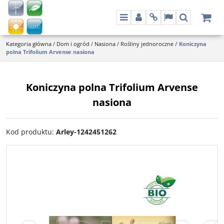
Menu
Panel
Info
Lang
Szukaj
Kategoria główna
/
Dom i ogród
/
Nasiona
/
Rośliny jednoroczne
/
Koniczyna
polna Trifolium Arvense nasiona
Koniczyna polna Trifolium Arvense
nasiona
Kod produktu
:
Arley-1242451262