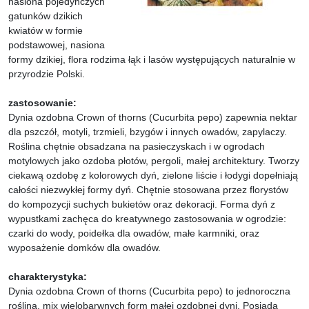
nasiona pojedynczych
gatunków dzikich
kwiatów w formie
podstawowej, nasiona
formy dzikiej, flora rodzima łąk i lasów występujących naturalnie w
przyrodzie Polski.
zastosowanie:
Dynia ozdobna Crown of thorns (Cucurbita pepo) zapewnia nektar
dla pszczół, motyli, trzmieli, bzygów i innych owadów, zapylaczy.
Roślina chętnie obsadzana na pasieczyskach i w ogrodach
motylowych jako ozdoba płotów, pergoli, małej architektury. Tworzy
ciekawą ozdobę z kolorowych dyń, zielone liście i łodygi dopełniają
całości niezwykłej formy dyń. Chętnie stosowana przez florystów
do kompozycji suchych bukietów oraz dekoracji. Forma dyń z
wypustkami zachęca do kreatywnego zastosowania w ogrodzie:
czarki do wody, poidełka dla owadów, małe karmniki, oraz
wyposażenie domków dla owadów.
charakterystyka:
Dynia ozdobna Crown of thorns (Cucurbita pepo) to jednoroczna
roślina, mix wielobarwnych form małej ozdobnej dyni. Posiada