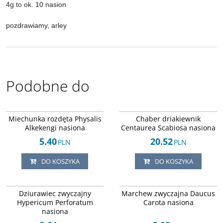
4g to ok. 10 nasion
pozdrawiamy, arley
Podobne do
Arley-1242451263
Arley-1242451266
Miechunka rozdęta Physalis
Chaber driakiewnik
Alkekengi nasiona
Centaurea Scabiosa nasiona
5.40
20.52
PLN
PLN
DO KOSZYKA
DO KOSZYKA
Arley-1242451264
Arley-1242451265
Dziurawiec zwyczajny
Marchew zwyczajna Daucus
Hypericum Perforatum
Carota nasiona
nasiona