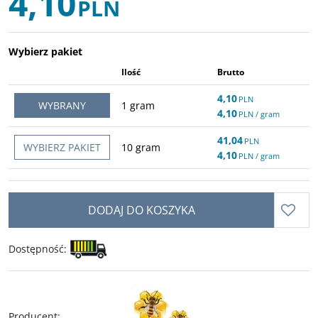
4,10
PLN
Wybierz pakiet
Ilość
Brutto
4,10
PLN
WYBRANY
1
gram
4,10
PLN
/ gram
41,04
PLN
WYBIERZ PAKIET
10
gram
4,10
PLN
/ gram
DODAJ DO KOSZYKA
Dostępność
:
Producent
: