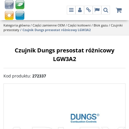
Menu
Panel
Info
Lang
Szukaj
Kategoria główna
/
Części zamienne OEM
/
Części kotłowni
/
Blok gazu
/
Czujniki
presostaty
/
Czujnik Dungs presostat różnicowy LGW3A2
Czujnik Dungs presostat różnicowy
LGW3A2
Kod produktu
:
272337