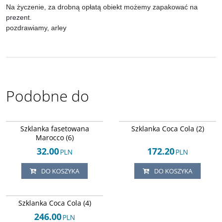
Na życzenie, za drobną opłatą obiekt możemy zapakować na
prezent.
pozdrawiamy, arley
Podobne do
Arley-124245268
Arley-124245286
Szklanka fasetowana
Szklanka Coca Cola (2)
Marocco (6)
32.00
172.20
PLN
PLN
DO KOSZYKA
DO KOSZYKA
Arley-124245285
Szklanka Coca Cola (4)
246.00
PLN