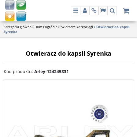
Menu
Panel
Info
Lang
Szukaj
Kategoria główna
/
Dom i ogród
/
Otwieracze korkociągi
/
Otwieracz do kapsli
Syrenka
Otwieracz do kapsli Syrenka
Kod produktu
:
Arley-124245331