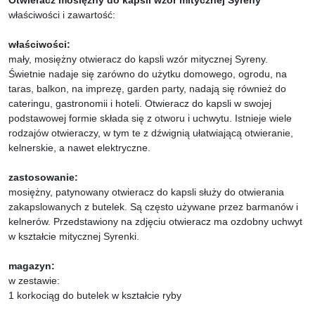
Otwieracz mosiężny do kapsli
wzór mitycznej Syreny
właściwości i zawartość:
właściwości:
mały, mosiężny otwieracz do kapsli wzór mitycznej Syreny.
Świetnie nadaje się zarówno do użytku domowego, ogrodu, na
taras, balkon, na imprezę, garden party, nadają się również do
cateringu, gastronomii i hoteli. Otwieracz do kapsli w swojej
podstawowej formie składa się z otworu i uchwytu. Istnieje wiele
rodzajów otwieraczy, w tym te z dźwignią ułatwiającą otwieranie,
kelnerskie, a nawet elektryczne.
zastosowanie:
mosiężny, patynowany otwieracz do kapsli s
łuży do otwierania
zakapslowanych z butelek. Są często używane przez barmanów i
kelnerów. Przedstawiony na zdjęciu otwieracz ma ozdobny uchwyt
w kształcie mitycznej Syrenki.
magazyn:
w zestawie:
1 korkociąg do butelek w kształcie ryby