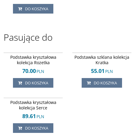
DO KOSZYKA
Pasujące do
Arley-124245271
Arley-124245306
Podstawka kryształowa
Podstawka szklana kolekcja
kolekcja Rozetka
Kratka
70.00
55.01
PLN
PLN
DO KOSZYKA
DO KOSZYKA
Arley-124245275
Podstawka kryształowa
kolekcja Serce
89.61
PLN
DO KOSZYKA