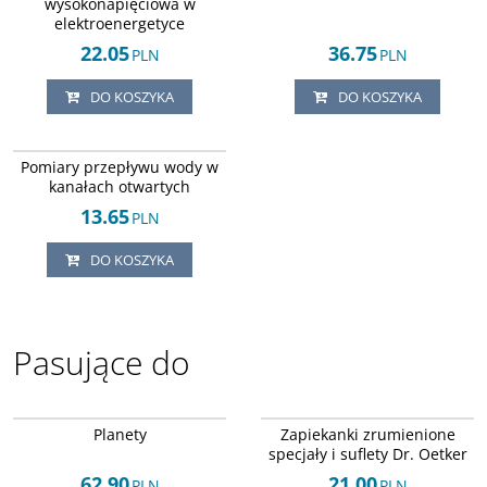
wysokonapięciowa w
elektroenergetyce
22.05
36.75
PLN
PLN
DO KOSZYKA
DO KOSZYKA
ISBN 8372074666
DOSTAWA EXPRESS
Pomiary przepływu wody w
kanałach otwartych
13.65
PLN
DO KOSZYKA
Pasujące do
ISBN 8373114696
ISBN 8371291590
DOSTAWA EXPRESS
DOSTAWA EXPRESS
Planety
Zapiekanki zrumienione
specjały i suflety Dr. Oetker
62.90
21.00
PLN
PLN