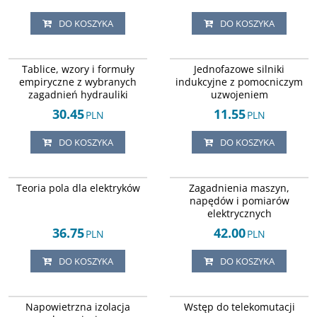
DO KOSZYKA
DO KOSZYKA
ISBN 837193114X
ISSN 15070859
DOSTAWA EXPRESS
DOSTAWA EXPRESS
Tablice, wzory i formuły
Jednofazowe silniki
empiryczne z wybranych
indukcyjne z pomocniczym
zagadnień hydrauliki
uzwojeniem
30.45
11.55
PLN
PLN
DO KOSZYKA
DO KOSZYKA
ISBN 8370837698
ISSN 17330718
DOSTAWA EXPRESS
DOSTAWA EXPRESS
Teoria pola dla elektryków
Zagadnienia maszyn,
napędów i pomiarów
elektrycznych
36.75
42.00
PLN
PLN
DO KOSZYKA
DO KOSZYKA
ISBN 8370857051
ISBN 8320430402
DOSTAWA EXPRESS
DOSTAWA EXPRESS
Napowietrzna izolacja
Wstęp do telekomutacji