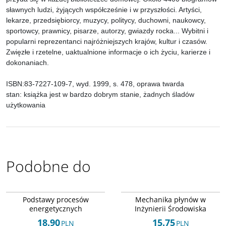
sławnych ludzi, żyjących współcześnie i w przyszłości. Artyści,
lekarze, przedsiębiorcy, muzycy, politycy, duchowni, naukowcy,
sportowcy, prawnicy, pisarze, autorzy, gwiazdy rocka... Wybitni i
popularni reprezentanci najróżniejszych krajów, kultur i czasów.
Zwięzłe i rzetelne, uaktualnione informacje o ich życiu, karierze i
dokonaniach.
ISBN:83-7227-109-7, wyd. 1999, s. 478, oprawa twarda
stan: książka jest w bardzo dobrym stanie, żadnych śladów
użytkowania
Podobne do
ISBN 8370853110
ISBN 8387012548
DOSTAWA EXPRESS
DOSTAWA EXPRESS
Podstawy procesów
Mechanika płynów w
energetycznych
Inżynierii Środowiska
18.90
15.75
PLN
PLN