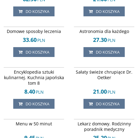
DO KOSZYKA
DO KOSZYKA
ISBN 8388243365
ISBN 8371291000
DOSTAWA EXPRESS
DOSTAWA EXPRESS
Domowe sposoby leczenia
Astronomia dla każdego
33.60
27.30
PLN
PLN
DO KOSZYKA
DO KOSZYKA
ISBN 8371291929
DOSTAWA EXPRESS
DOSTAWA EXPRESS
Encyklopedia sztuki
Sałaty świeże chrupiące Dr.
kulinarnej. Kuchnia japońska
Oetker
tom 8
8.40
21.00
PLN
PLN
DO KOSZYKA
DO KOSZYKA
ISBN 8389325357
ISBN 8371290411
DOSTAWA EXPRESS
DOSTAWA EXPRESS
Menu w 50 minut
Lekarz domowy. Rodzinny
poradnik medyczny
9.45
25.20