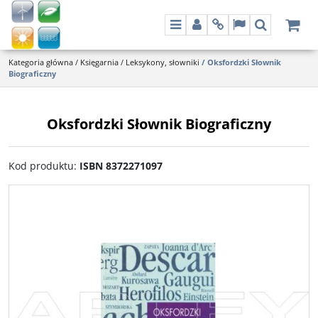
Menu
Panel
Info
Lang
Szukaj
Kategoria główna
/
Księgarnia
/
Leksykony, słowniki
/
Oksfordzki Słownik
Biograficzny
Oksfordzki Słownik Biograficzny
Kod produktu
:
ISBN 8372271097