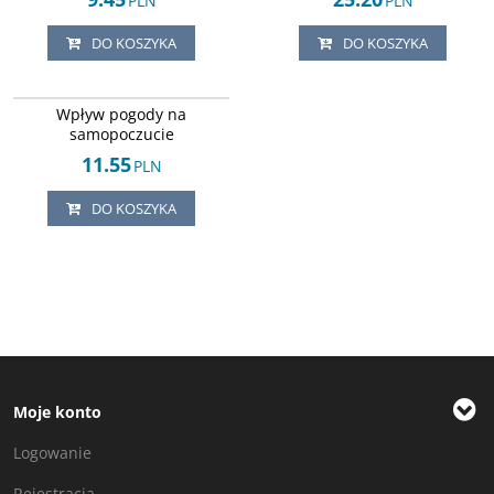
PLN
PLN
DO KOSZYKA
DO KOSZYKA
ISBN 8372270597
DOSTAWA EXPRESS
Wpływ pogody na
samopoczucie
11.55
PLN
DO KOSZYKA
Moje konto
Logowanie
Rejestracja