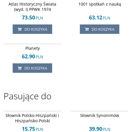
DOSTAWA EXPRESS
DOSTAWA EXPRESS
Atlas Historyczny Świata
1001 spotkań z nauką
(wyd. I) PPWK 1974
73.50
63.12
PLN
PLN
DO KOSZYKA
DO KOSZYKA
ISBN 8373114696
DOSTAWA EXPRESS
Planety
62.90
PLN
DO KOSZYKA
Pasujące do
ISBN 8321408532
ISBN 8371291353
DOSTAWA EXPRESS
DOSTAWA EXPRESS
Słownik Polsko-Hiszpański i
Słownik Synonimów
Hiszpańsko-Polski
15.75
39.90
PLN
PLN