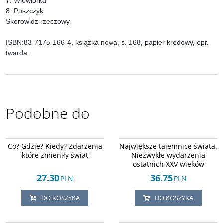
7. Wiewiórka
8. Puszczyk
Skorowidz rzeczowy
ISBN:83-7175-166-4, książka nowa, s. 168, papier kredowy, opr.
twarda.
Podobne do
ISBN 8390542986
ISBN 837183232x
DOSTAWA EXPRESS
DOSTAWA EXPRESS
Co? Gdzie? Kiedy? Zdarzenia
Największe tajemnice świata.
które zmieniły świat
Niezwykłe wydarzenia
ostatnich XXV wieków
27.30
36.75
PLN
PLN
DO KOSZYKA
DO KOSZYKA
PPWK 1974
ISBN 8371292406