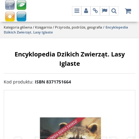
Menu
Panel
Info
Lang
Szukaj
Kategoria główna
/
Księgarnia
/
Przyroda, podróże, geografia
/
Encyklopedia
Dzikich Zwierząt. Lasy Iglaste
Encyklopedia Dzikich Zwierząt. Lasy
Iglaste
Kod produktu
:
ISBN 8371751664