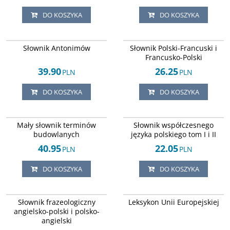
DO KOSZYKA
DO KOSZYKA
ISBN 8371299931
ISBN 8386788097
DOSTAWA EXPRESS
DOSTAWA EXPRESS
Słownik Antonimów
Słownik Polski-Francuski i
Francusko-Polski
39.90
26.25
PLN
PLN
DO KOSZYKA
DO KOSZYKA
ISBN 8371654006
ISBN 8390936631
DOSTAWA EXPRESS
DOSTAWA EXPRESS
Mały słownik terminów
Słownik współczesnego
budowlanych
języka polskiego tom I i II
40.95
22.05
PLN
PLN
DO KOSZYKA
DO KOSZYKA
ISBN 8320426235
ISBN 8373117822
DOSTAWA EXPRESS
DOSTAWA EXPRESS
Słownik frazeologiczny
Leksykon Unii Europejskiej
angielsko-polski i polsko-
angielski