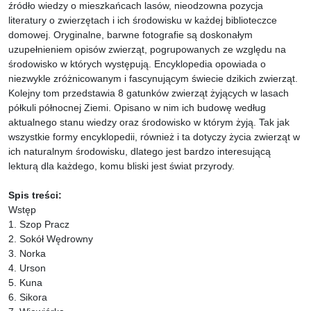
źródło wiedzy o mieszkańcach lasów, nieodzowna pozycja
literatury o zwierzętach i ich środowisku w każdej biblioteczce
domowej. Oryginalne, barwne fotografie są doskonałym
uzupełnieniem opisów zwierząt, pogrupowanych ze względu na
środowisko w których występują. Encyklopedia opowiada o
niezwykle zróżnicowanym i fascynującym świecie dzikich zwierząt.
Kolejny tom przedstawia 8 gatunków zwierząt żyjących w lasach
półkuli północnej Ziemi. Opisano w nim ich budowę według
aktualnego stanu wiedzy oraz środowisko w którym żyją. Tak jak
wszystkie formy encyklopedii, również i ta dotyczy życia zwierząt w
ich naturalnym środowisku, dlatego jest bardzo interesującą
lekturą dla każdego, komu bliski jest świat przyrody.
Spis treści:
Wstęp
1. Szop Pracz
2. Sokół Wędrowny
3. Norka
4. Urson
5. Kuna
6. Sikora