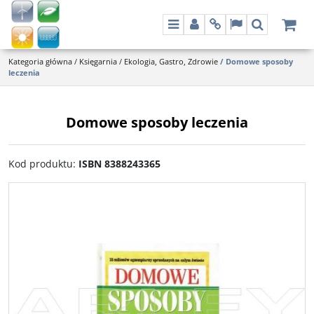
Menu
Panel
Info
Lang
Szukaj
Kategoria główna
/
Księgarnia
/
Ekologia, Gastro, Zdrowie
/
Domowe sposoby
leczenia
Domowe sposoby leczenia
Kod produktu
:
ISBN 8388243365