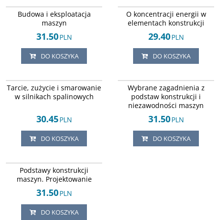
ISBN 8371932456
ISBN 8371932510
DOSTAWA EXPRESS
DOSTAWA EXPRESS
Budowa i eksploatacja
O koncentracji energii w
maszyn
elementach konstrukcji
31.50
29.40
PLN
PLN
DO KOSZYKA
DO KOSZYKA
ISBN 14268841
ISBN 8372074593
DOSTAWA EXPRESS
DOSTAWA EXPRESS
Tarcie, zużycie i smarowanie
Wybrane zagadnienia z
w silnikach spalinowych
podstaw konstrukcji i
niezawodności maszyn
30.45
31.50
PLN
PLN
DO KOSZYKA
DO KOSZYKA
ISBN 8372074321
DOSTAWA EXPRESS
Podstawy konstrukcji
maszyn. Projektowanie
31.50
PLN
DO KOSZYKA