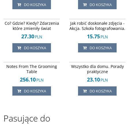
DO KOSZYKA
DO KOSZYKA
ISBN 8390542986
ISBN 9788378130031
DOSTAWA EXPRESS
DOSTAWA EXPRESS
Co? Gdzie? Kiedy? Zdarzenia
Jak robić doskonałe zdjęcia -
które zmieniły świat
Akcja. Szkoła fotografowania.
27.30
15.75
PLN
PLN
DO KOSZYKA
DO KOSZYKA
ISBN 0975412809
ISBN 8371296010
DOSTAWA EXPRESS
DOSTAWA EXPRESS
Notes From The Grooming
Wszystko dla domu. Porady
Table
praktyczne
256.10
23.10
PLN
PLN
DO KOSZYKA
DO KOSZYKA
Pasujące do