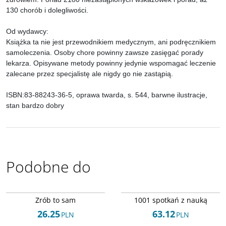
130 chorób i dolegliwości.
Od wydawcy:
Książka ta nie jest przewodnikiem medycznym, ani podręcznikiem
samoleczenia. Osoby chore powinny zawsze zasięgać porady
lekarza. Opisywane metody powinny jedynie wspomagać leczenie
zalecane przez specjalistę ale nigdy go nie zastąpią.
ISBN:83-88243-36-5, oprawa twarda, s. 544, barwne ilustracje,
stan bardzo dobry
Podobne do
ISBN 8221330010
ISBN 8371292406
DOSTAWA EXPRESS
DOSTAWA EXPRESS
Zrób to sam
1001 spotkań z nauką
26.25
63.12
PLN
PLN