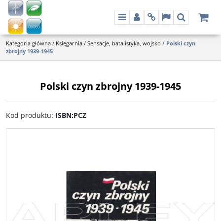
Menu
Panel
Info
Lang
Szukaj
Kategoria główna
/
Księgarnia
/
Sensacje, batalistyka, wojsko
/
Polski czyn
zbrojny 1939-1945
Polski czyn zbrojny 1939-1945
Kod produktu
:
ISBN:PCZ