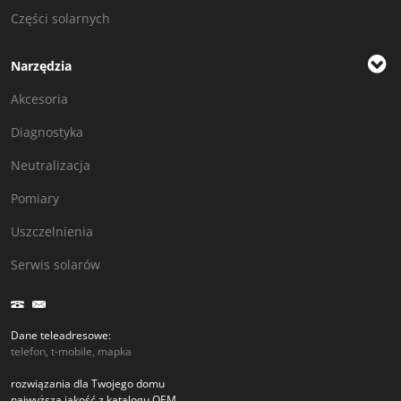
Części solarnych
Narzędzia
Akcesoria
Diagnostyka
Neutralizacja
Pomiary
Uszczelnienia
Serwis solarów
Dane teleadresowe:
telefon, t-mobile, mapka
rozwiązania dla Twojego domu
najwyższa jakość z katalogu OEM