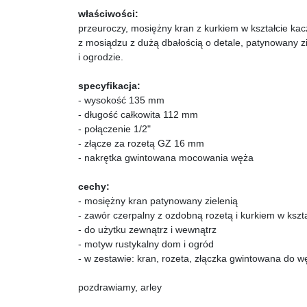
właściwości:
przeuroczy, mosiężny kran z kurkiem w kształcie ka
z mosiądzu z dużą dbałością o detale, patynowany zi
i ogrodzie.
specyfikacja:
- wysokość 135 mm
- długość całkowita 112 mm
- połączenie 1/2"
- złącze za rozetą GZ 16 mm
- nakrętka gwintowana mocowania węża
cechy:
- mosiężny kran patynowany zielenią
- zawór czerpalny z ozdobną rozetą i kurkiem w kszta
- do użytku zewnątrz i wewnątrz
- motyw rustykalny dom i ogród
- w zestawie: kran, rozeta, złączka gwintowana do w
pozdrawiamy, arley