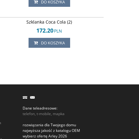
DO KOSZYKA
Arley-124245286
Szklanka Coca Cola (2)
172.20
PLN
DO KOSZYKA
Dane teleadresowe:
telefon, t-mobile, mapka
a
rozwiązania dla Twojego domu
najwyższa jakość z katalogu OEM
wybierz ofertę Arley 2026
ia