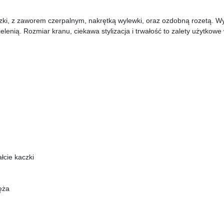
czki, z zaworem czerpalnym, nakrętką wylewki, oraz ozdobną rozetą. 
elenią. Rozmiar kranu, ciekawa stylizacja i trwałość to zalety użytkow
łcie kaczki
ęża