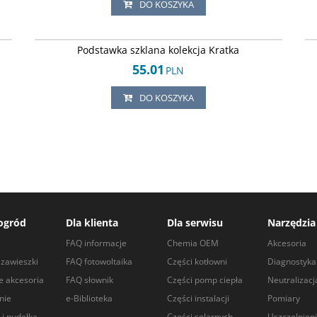
DO KOSZYKA
75
Arley-124245306
Podstawka szklana kolekcja Kratka
55.01
PLN
DO KOSZYKA
ogród
Dla klienta
Dla serwisu
Narzędzia
a
FAQ informacje
Chemia OEM
Akcesoria
zawieszki
FAQ fotowoltaika
Części kotłowni
Diagnostyka
e akcesoria
FAQ słownik
Części pomp ciepła
Neutralizacj
nie
e-Biblioteka
Części instalacji
Pomiary
 i pudełka
Części solarnych
Uszczelnien