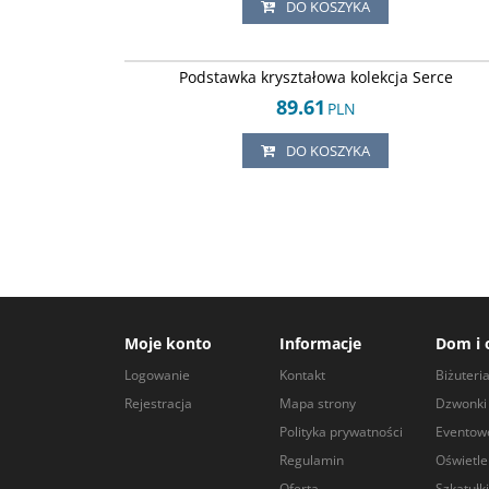
DO KOSZYKA
Arley-1242452
Podstawka kryształowa kolekcja Serce
89.61
PLN
DO KOSZYKA
Moje konto
Informacje
Dom i 
Logowanie
Kontakt
Biżuteri
Rejestracja
Mapa strony
Dzwonki 
Polityka prywatności
Eventow
Regulamin
Oświetle
Oferta
Szkatułki