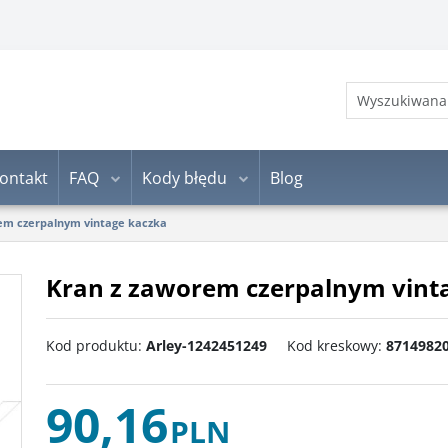
ontakt
FAQ
Kody błędu
Blog
em czerpalnym vintage kaczka
Kran z zaworem czerpalnym vint
Kod produktu
:
Arley-1242451249
Kod kreskowy
:
8714982
90,16
PLN