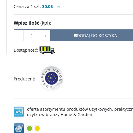
Cena za 1 szt:
30,05
PLN
Wpisz ilość
(kpl)
:
−
+
DODAJ DO KOSZYKA
Dostępność
:
Producent
:
oferta asortymentu produktów użytkowych, praktycz
użytku w branży Home & Garden.