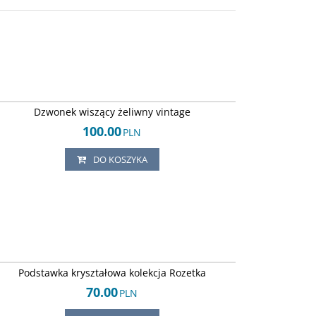
Arley-1242451336
Dzwonek wiszący żeliwny vintage
100.00
PLN
DO KOSZYKA
Arley-124245271
Podstawka kryształowa kolekcja Rozetka
70.00
PLN