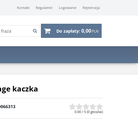
Kontakt
Regulamin
Logowanie
Rejestracja
0,00
Do zapłaty:
PLN
age kaczka
0066313
0.00
/
5
(
0
głosów)