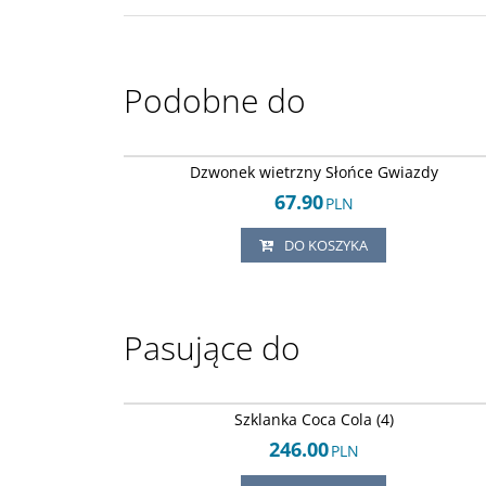
Podobne do
Arley-12424513
Dzwonek wietrzny Słońce Gwiazdy
67.90
PLN
DO KOSZYKA
Pasujące do
Arley-1242452
Szklanka Coca Cola (4)
246.00
PLN