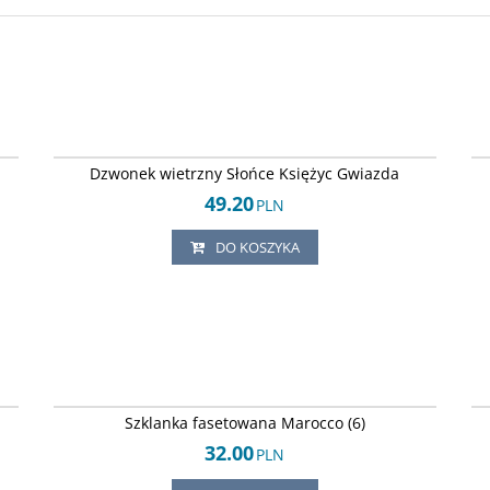
34
Arley-1242451335
Dzwonek wietrzny Słońce Księżyc Gwiazda
49.20
PLN
DO KOSZYKA
85
Arley-124245268
Szklanka fasetowana Marocco (6)
32.00
PLN