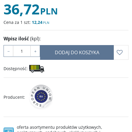
36,72
PLN
Cena za 1 szt:
12,24
PLN
Wpisz ilość
(kpl)
:
−
+
DODAJ DO KOSZYKA
Dostępność
:
Producent
:
oferta asortymentu produktów użytkowych,