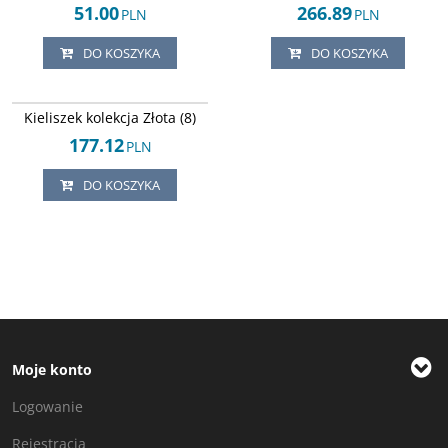
51.00
266.89
PLN
PLN
DO KOSZYKA
DO KOSZYKA
Arley-124245281
Kieliszek kolekcja Złota (8)
177.12
PLN
DO KOSZYKA
Moje konto
Logowanie
Rejestracja