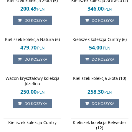
Kieliszek kolekcja Złota (5)
Kieliszek kolekcja ArtDeco (2)
200.49
346.00
PLN
PLN
DO KOSZYKA
DO KOSZYKA
Arley-124245290
Arley-124245288
Kieliszek kolekcja Natura (6)
Kieliszek kolekcja Cuntry (6)
479.70
54.00
PLN
PLN
DO KOSZYKA
DO KOSZYKA
Arley-124245274
Arley-124245282
Wazon kryształowy kolekcja
Kieliszek kolekcja Złota (10)
Józefina
250.00
258.30
PLN
PLN
DO KOSZYKA
DO KOSZYKA
Arley-124245289
Arley-124245279
Kieliszek kolekcja Cuntry
Kieliszek kolekcja Belweder
(12)