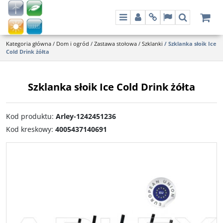
Menu
Panel
Info
Lang
Szukaj
Kategoria główna
/
Dom i ogród
/
Zastawa stołowa
/
Szklanki
/
Szklanka słoik Ice
Cold Drink żółta
Szklanka słoik Ice Cold Drink żółta
Kod produktu
:
Arley-1242451236
Kod kreskowy
:
4005437140691