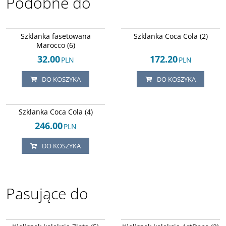
Podobne do
Arley-124245268
Arley-124245286
Szklanka fasetowana
Szklanka Coca Cola (2)
Marocco (6)
32.00
172.20
PLN
PLN
DO KOSZYKA
DO KOSZYKA
Arley-124245285
Szklanka Coca Cola (4)
246.00
PLN
DO KOSZYKA
Pasujące do
Arley-124245283
Arley-124245284