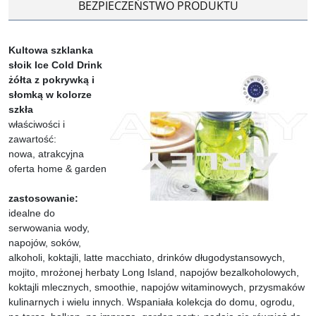
BEZPIECZEŃSTWO PRODUKTU
Kultowa szklanka
słoik Ice Cold Drink
żółta z pokrywką i
słomką w kolorze
szkła
właściwości i
zawartość:
nowa, atrakcyjna
oferta home & garden
zastosowanie:
idealne do
serwowania wody,
napojów, soków,
alkoholi, koktajli, latte macchiato, drinków długodystansowych,
mojito, mrożonej herbaty Long Island, napojów bezalkoholowych,
koktajli mlecznych, smoothie, napojów witaminowych, przysmaków
kulinarnych i wielu innych. Wspaniała kolekcja do domu, ogrodu,