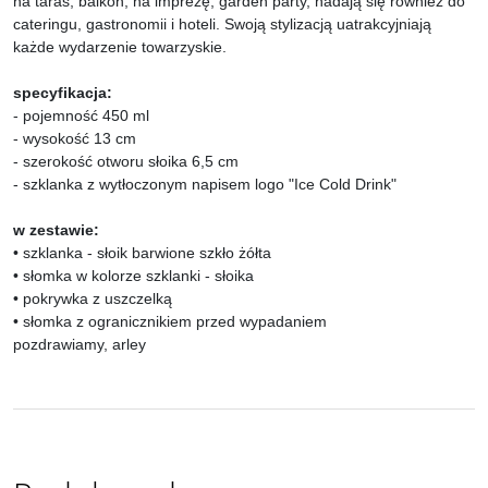
na taras, balkon, na imprezę, garden party, nadają się również do
cateringu, gastronomii i hoteli. Swoją stylizacją uatrakcyjniają
każde wydarzenie towarzyskie.
specyfikacja:
- pojemność 450 ml
- wysokość 13 cm
- szerokość otworu słoika 6,5 cm
- szklanka z wytłoczonym napisem logo "Ice Cold Drink"
w zestawie:
• szklanka - słoik barwione szkło żółta
• słomka w kolorze szklanki - słoika
• pokrywka z uszczelką
• słomka z ogranicznikiem przed wypadaniem
pozdrawiamy, arley