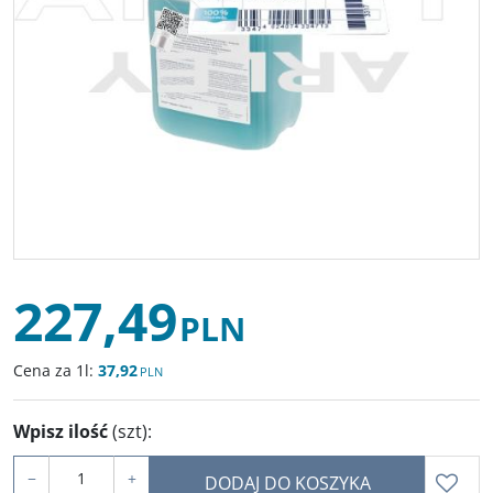
227,49
PLN
Cena za 1l:
37,92
PLN
Wpisz ilość
(szt)
:
−
+
DODAJ DO KOSZYKA