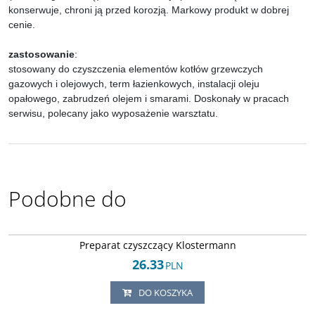
konserwuje, chroni ją przed korozją. Markowy produkt w dobrej
cenie.
zastosowanie
:
stosowany do czyszczenia elementów kotłów grzewczych
gazowych i olejowych, term łazienkowych, instalacji oleju
opałowego, zabrudzeń olejem i smarami. Doskonały w pracach
serwisu, polecany jako wyposażenie warsztatu.
Podobne do
Kl-134245268
DOSTAWA EXPRESS
Preparat czyszczący Klostermann
26.33
PLN
DO KOSZYKA