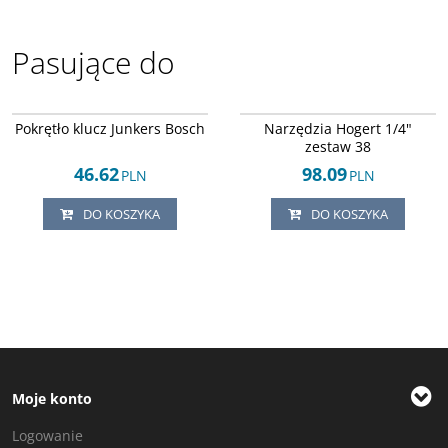
Pasujące do
Arley-1608043676
HT1R462
DOSTAWA EXPRESS
DOSTAWA EXPRESS
Pokrętło klucz Junkers Bosch
Narzędzia Hogert 1/4"
zestaw 38
46.62
98.09
PLN
PLN
DO KOSZYKA
DO KOSZYKA
Moje konto
Logowanie