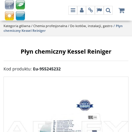
Menu
Panel
Info
Lang
Szukaj
Kategoria główna
/
Chemia profesjonalna
/
Do kotłów, instalacji, gastro
/
Płyn
chemiczny Kessel Reiniger
Płyn chemiczny Kessel Reiniger
Kod produktu
:
Eu-955245232