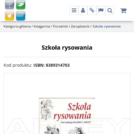
Menu
Panel
Info
Lang
Szukaj
Kategoria główna
/
Księgarnia
/
Poradniki i Zarządzanie
/
Szkoła rysowania
Szkoła rysowania
Kod produktu
:
ISBN: 8389314703