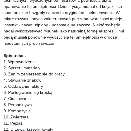
technicznych, wyuczonych od mistrzów, z pewnością ułatwi
opanowanie tej umiejętności. Dzieci rysują niemal od kołyski: ich
spontaniczne bazgroły są często oryginalne i pełne inwencji. W
miarę rozwoju innych zainteresowań potrzeba twórczości maleje,
instynkt - nawet uśpiony - pozostaje na zawsze. Niektórzy będą
nadal wykorzystywać rysunek jako naturalną formę ekspresji, inni
będą musieli ponownie wyuczyć się tej umiejętności w drodze
nieustannych prób i ćwiczeń.
Spis treści:
1. Wprowadzenie
2. Sprzet i materiały
3. Zanim zabierzesz sie do pracy
4. Stawianie znaków
5. Oddawanie faktury
6. Posługiwanie się kreską
7. Cieniowanie
8. Perspektywa
9. Kompozycja
10. Zwierzęta
11. Pejzaż
12. Drzewa, krzewy, kwiaty