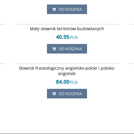
DO KOSZYKA
71
ISBN 8371654006
SS
DOSTAWA EXPRESS
Mały słownik terminów budowlanych
40.95
PLN
DO KOSZYKA
31
ISBN 8320426235
SS
DOSTAWA EXPRESS
Słownik frazeologiczny angielsko-polski i polsko-
angielski
84.00
PLN
DO KOSZYKA