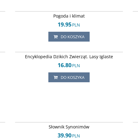
64
ISBN 837227584x
SS
DOSTAWA EXPRESS
Pogoda i klimat
19.95
PLN
DO KOSZYKA
35
ISBN 8371751664
SS
DOSTAWA EXPRESS
Encyklopedia Dzikich Zwierząt. Lasy Iglaste
16.80
PLN
DO KOSZYKA
32
ISBN 8371291353
SS
DOSTAWA EXPRESS
Słownik Synonimów
39.90
PLN