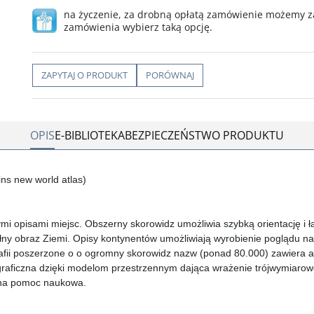
na życzenie, za drobną opłatą zamówienie możemy za
zamówienia wybierz taką opcję.
ZAPYTAJ O PRODUKT
PORÓWNAJ
OPIS
E-BIBLIOTEKA
BEZPIECZEŃSTWO PRODUKTU
lins new world atlas)
ymi opisami miejsc. Obszerny skorowidz umożliwia szybką orientację i ła
ny obraz Ziemi. Opisy kontynentów umożliwiają wyrobienie poglądu na i
fii poszerzone o o ogromny skorowidz nazw (ponad 80.000) zawiera a
 graficzna dzięki modelom przestrzennym dająca wrażenie trójwymiarow
enna pomoc naukowa.