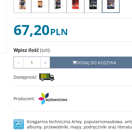
67,20
PLN
Wpisz ilość
(szt)
:
−
+
DODAJ DO KOSZYKA
Dostępność
:
Producent
:
Księgarnia techniczna Arley, popularnonaukowa, anty
albumy, przewodniki, mapy, podręczniki oraz literat