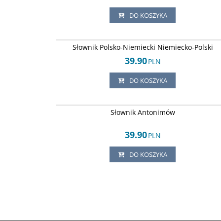
DO KOSZYKA
ISBN 83714118
DOSTAWA EXPRE
Słownik Polsko-Niemiecki Niemiecko-Polski
39.90
PLN
DO KOSZYKA
ISBN 83712999
DOSTAWA EXPRE
Słownik Antonimów
39.90
PLN
DO KOSZYKA