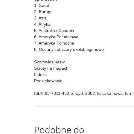
1. Świat
2. Europa
3. Azja
4. Afryka
5. Australia i Oceania
6. Ameryka Południowa
7. Ameryka Północna
8. Oceany i obszary okołobiegunowe
Skorowidz nazw
Skróty na mapach
Indeks
Podziękowania
ISBN:83-7311-450-5, wyd. 2002, książka nowa, forma
Podobne do