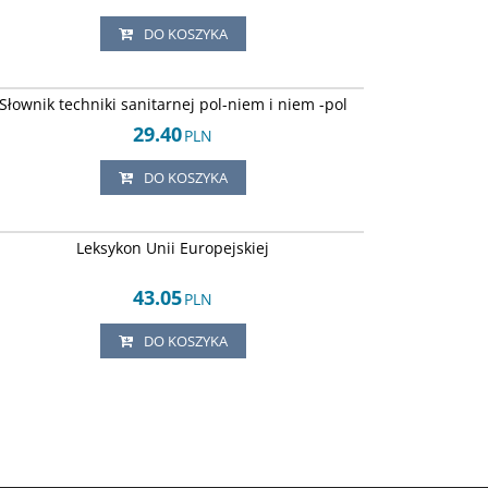
DO KOSZYKA
ISBN 8390263653
DOSTAWA EXPRESS
Słownik techniki sanitarnej pol-niem i niem -pol
29.40
PLN
DO KOSZYKA
ISBN 8373117822
DOSTAWA EXPRESS
Leksykon Unii Europejskiej
43.05
PLN
DO KOSZYKA