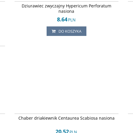
Dziurawiec zwyczajny Hypericum Perforatum
nasiona
8.64
PLN
DO KOSZYKA
59
64
Arley-1242451266
Chaber driakiewnik Centaurea Scabiosa nasiona
20.52
PLN