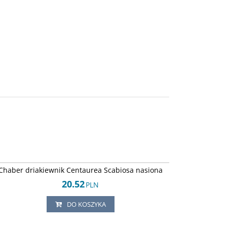
Arley-1242451266
Chaber driakiewnik Centaurea Scabiosa nasiona
20.52
PLN
DO KOSZYKA
Arley-1242451260