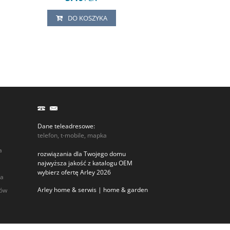
DO KOSZYKA
Dane teleadresowe:
telefon, t-mobile, mapka
a
rozwiązania dla Twojego domu
najwyższa jakość z katalogu OEM
wybierz ofertę Arley 2026
ia
Arley home & serwis | home & garden
rów