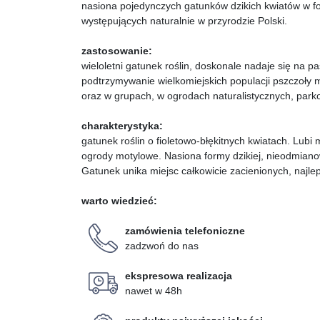
nasiona pojedynczych gatunków dzikich kwiatów w for
występujących naturalnie w przyrodzie Polski.
zastosowanie:
wieloletni gatunek roślin, d
oskonale nadaje się na pa
podtrzymywanie wielkomiejskich populacji pszczoły mi
oraz w grupach, w ogrodach naturalistycznych, park
charakterystyka:
gatunek roślin o fioletowo-błękitnych kwiatach. Lubi 
ogrody motylowe. Nasiona formy dzikiej, nieodmianow
Gatunek unika miejsc całkowicie zacienionych, najlep
warto wiedzieć:
zamówienia telefoniczne
zadzwoń do nas
ekspresowa realizacja
nawet w 48h