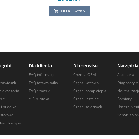
DO KOSZYKA
ogród
Dla klienta
Dla serwisu
Narzędzia
a
FAQ informacje
Chemia OEM
Akcesoria
zawieszki
FAQ fotowoltaika
Części kotłowni
Diagnostyka
e akcesoria
FAQ słownik
Części pomp ciepła
Neutralizacj
nie
e-Biblioteka
Części instalacji
Pomiary
 i pudełka
Części solarnych
Uszczelnien
 stołowa
Serwis sola
kwietna łąka