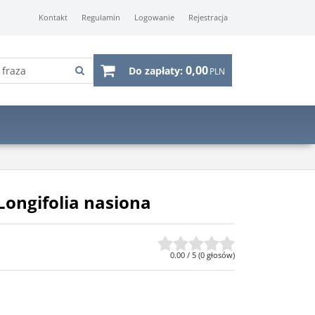
Kontakt
Regulamin
Logowanie
Rejestracja
0,00
Do zapłaty:
PLN
Longifolia nasiona
0.00
/
5
(
0
głosów)