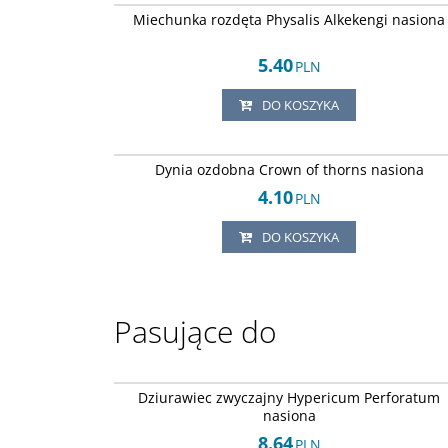
Miechunka rozdęta Physalis Alkekengi nasiona
5.40
PLN
DO KOSZYKA
Arley-12424512
Dynia ozdobna Crown of thorns nasiona
4.10
PLN
DO KOSZYKA
Pasujące do
Arley-12424512
Dziurawiec zwyczajny Hypericum Perforatum
nasiona
8.64
PLN