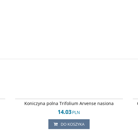
61
Arley-1242451262
Koniczyna polna Trifolium Arvense nasiona
14.03
PLN
DO KOSZYKA
63
Arley-1242451264