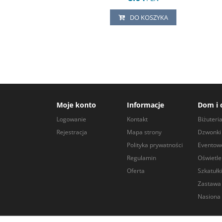
DO KOSZYKA
Moje konto
Informacje
Dom i 
Logowanie
Kontakt
Biżuteri
Rejestracja
Mapa strony
Dzwonki 
Polityka prywatności
Eventow
Regulamin
Oświetle
Oferta
Szkatułki
Zastawa
Nasiona 