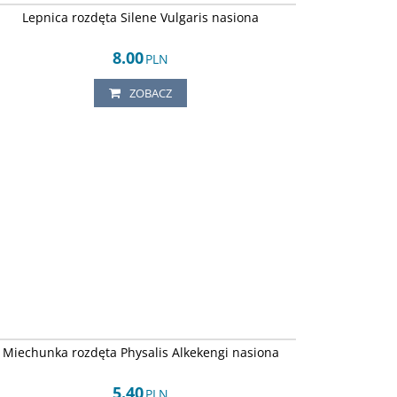
Lepnica rozdęta Silene Vulgaris nasiona
8.00
PLN
ZOBACZ
Arley-1242451263
Miechunka rozdęta Physalis Alkekengi nasiona
5.40
PLN