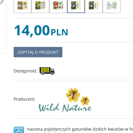
14,00
PLN
ZAPYTAJ O PRODUKT
Dostępność
:
Producent
:
nasiona pojedynczych gatunków dzikich kwiatów w for