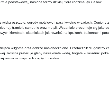
mie podstawowej, nasiona formy dzikiej, flora rodzima łąk i lasów
stwiska pszczele, ogrody motylowe i pasy kwietne w sadach. Ceniony 
odnej, trzmieli, samotnic oraz motyli
. Wspaniale prezentuje się jako sol
owych klombach, skalniakach jak również na łączkach, balkonach i par
miejsca wilgotne oraz dobrze nasłonecznione. Przetacznik długolistny ce
ej. Roślina preferuje gleby nasiąknięte wodą, bogate w składniki poka
iej rośnie w miejscach ciepłych i widnych.