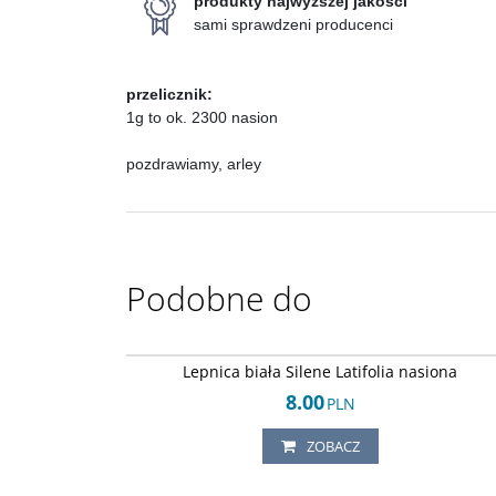
produkty najwyższej jakości
sami sprawdzeni producenci
przelicznik:
1g to ok. 2300 nasion
pozdrawiamy, arley
Podobne do
Arley-12424512
Lepnica biała Silene Latifolia nasiona
8.00
PLN
ZOBACZ
Arley-12424512