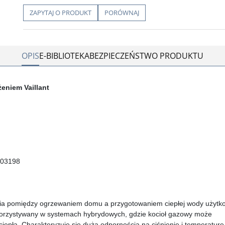
ZAPYTAJ O PRODUKT
PORÓWNAJ
OPIS
E-BIBLIOTEKA
BEZPIECZEŃSTWO PRODUKTU
eniem Vaillant
0503198
zania pomiędzy ogrzewaniem domu a przygotowaniem ciepłej wody użytk
korzystywany w systemach hybrydowych, gdzie kocioł gazowy może
iepła. Charakteryzuje się dużą odpornością na ciśnienie i temperaturę