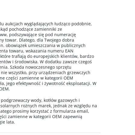
 aukcjach wyglądających łudząco podobnie,
 skąd pochodzące zamienniki ze
www, podszywające się pod numerację
ny towar. Dlatego, dla Twojego dobra
n. obowiązek umieszczania w publicznych
centa towaru, wskazania numeru EAN
 które trafiają do europejskich klientów, bardzo
mentów i środowiska. W dodatku zawsze czegoś
ażenia. Szkoda nowoczesnego sprzętu
 nie wszystko, przy urządzeniach grzewczych
alne części zamienne w kategorii OEM
a, jego efektywność i żywotność eksploatacji. W
 OEM.
o podgrzewaczy wody, kotłów gazowych i
 solarnych rożnych marek, jednak ze względu na
latego prosimy korzystać z formularza email,
ęści zamienne w kategorii OEM zapewnią
ie lata.