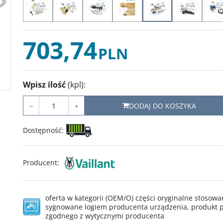
703,74
PLN
Wpisz ilość
(kpl)
:
−
+
DODAJ DO KOSZYKA
Dostępność
:
Producent
:
oferta w kategorii (OEM/O) części oryginalne stoso
sygnowane logiem producenta urządzenia, produkt p
zgodnego z wytycznymi producenta