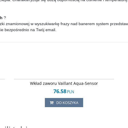
ch
?
zki znamionowej w wyszukiwarkę frazy nad banerem system przedstawi p
nie bezpośrednio na Twój email.
47
Arley-1820502501
Wkład zaworu Vaillant Aqua-Sensor
76.58
PLN
DO KOSZYKA