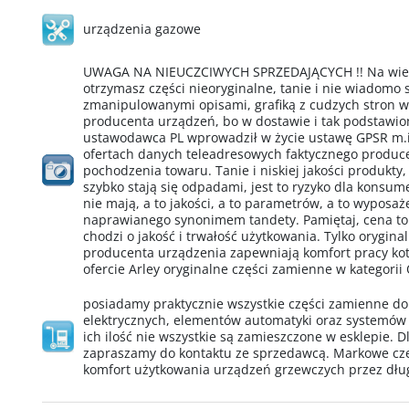
urządzenia gazowe
UWAGA NA NIEUCZCIWYCH SPRZEDAJĄCYCH !! Na wielu
otrzymasz części nieoryginalne, tanie i nie wiadomo
zmanipulowanymi opisami, grafiką z cudzych stron 
producenta urządzeń, bo w dostawie i tak podstawio
ustawodawca PL wprowadził w życie ustawę GPSR m.i
ofertach danych teleadresowych faktycznego produ
pochodzenia towaru. Tanie i niskiej jakości produkty,
szybko stają się odpadami, jest to ryzyko dla konsu
nie mają, a to jakości, a to parametrów, a to wypos
naprawianego synonimem tandety. Pamiętaj, cena to
chodzi o jakość i trwałość użytkowania. Tylko orygin
producenta urządzenia zapewniają komfort pracy kotł
ofercie Arley oryginalne części zamienne w kategorii
posiadamy praktycznie wszystkie części zamienne d
elektrycznych, elementów automatyki oraz systemów
ich ilość nie wszystkie są zamieszczone w esklepie. D
zapraszamy do kontaktu ze sprzedawcą. Markowe cz
komfort użytkowania urządzeń grzewczych przez dług