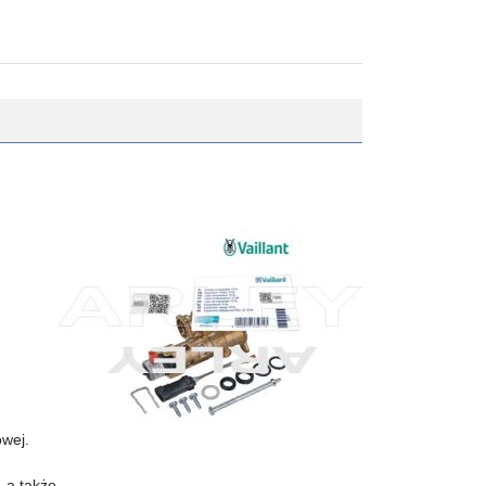
owej.
, a także