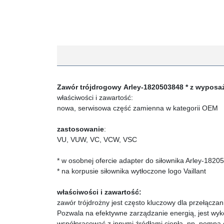
Zawór trójdrogowy
Arley-1820503848 * z wyposaż
właściwości i zawartość:
nowa, serwisowa część zamienna w kategorii OEM
zastosowanie
:
VU, VUW, VC, VCW, VSC
* w osobnej ofercie adapter do siłownika Arley-182
* na korpusie siłownika wytłoczone logo Vaillant
właściwości i zawartość:
zawór trójdrożny jest często kluczowy dla przełąc
Pozwala na efektywne zarządzanie energią, jest wy
współpracować z innymi źródłami ciepła, np. pompą c