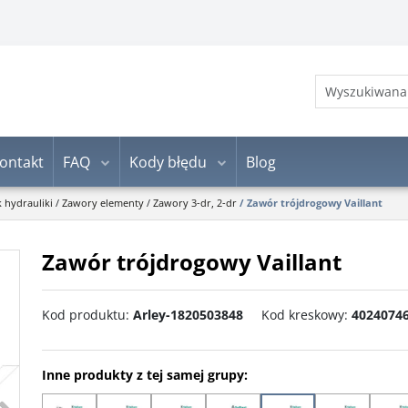
ontakt
FAQ
Kody błędu
Blog
k hydrauliki
/
Zawory elementy
/
Zawory 3-dr, 2-dr
/
Zawór trójdrogowy Vaillant
Zawór trójdrogowy Vaillant
Kod produktu
:
Arley-1820503848
Kod kreskowy
:
4024074
Inne produkty z tej samej grupy:
>