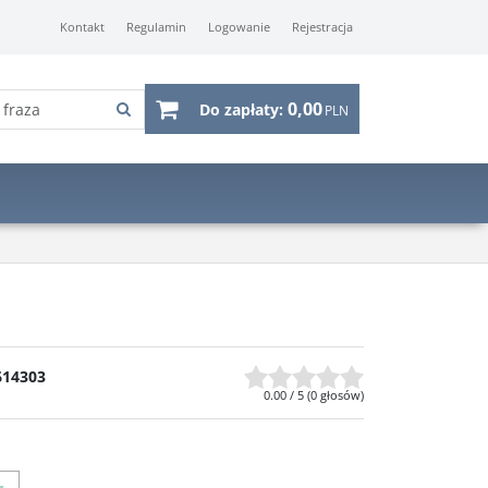
Kontakt
Regulamin
Logowanie
Rejestracja
0,00
Do zapłaty:
PLN
614303
0.00
/
5
(
0
głosów)