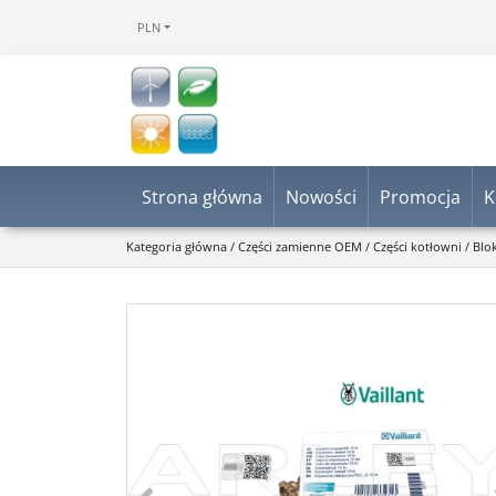
PLN
Strona główna
Nowości
Promocja
K
Kategoria główna
/
Części zamienne OEM
/
Części kotłowni
/
Blo
<