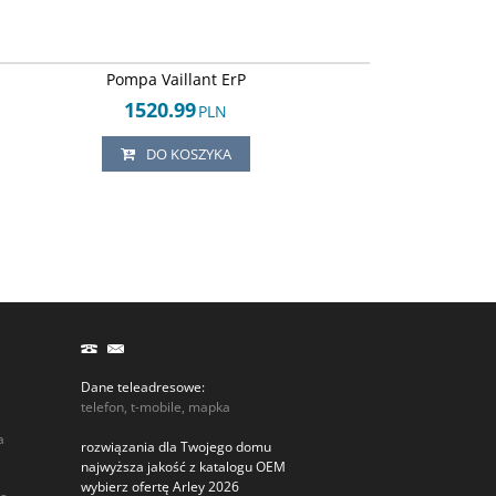
Arley-1820503831
Pompa Vaillant ErP
1520.99
PLN
DO KOSZYKA
Dane teleadresowe:
telefon, t-mobile, mapka
a
rozwiązania dla Twojego domu
najwyższa jakość z katalogu OEM
wybierz ofertę Arley 2026