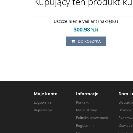
Kupujący ten produkt kup
Arley-18205038
Uszczelnienie Vaillant (nakrętka)
300.98
PLN
DO KOSZYKA
Moje konto
Informacje
Dom i 
Logowanie
Kontakt
Biżuteri
Rejestracja
Mapa strony
Dzwonki 
Polityka prywatności
Eventow
Regulamin
Oświetle