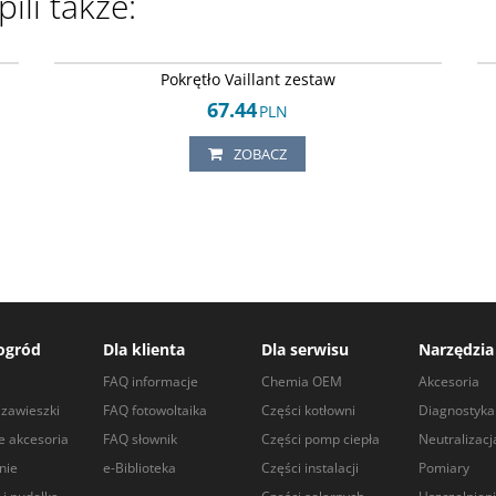
ili także:
51
Arley-1820503452
Pokrętło Vaillant zestaw
67.44
PLN
ZOBACZ
ogród
Dla klienta
Dla serwisu
Narzędzia
a
FAQ informacje
Chemia OEM
Akcesoria
zawieszki
FAQ fotowoltaika
Części kotłowni
Diagnostyka
e akcesoria
FAQ słownik
Części pomp ciepła
Neutralizacj
nie
e-Biblioteka
Części instalacji
Pomiary