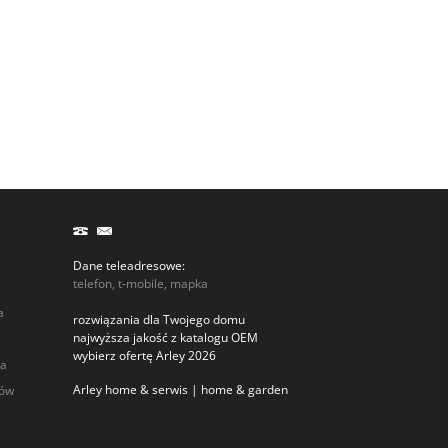
Dane teleadresowe:
telefon, t-mobile, mapka
a
rozwiązania dla Twojego domu
najwyższa jakość z katalogu OEM
wybierz ofertę Arley 2026
ia
Arley home & serwis | home & garden
rów