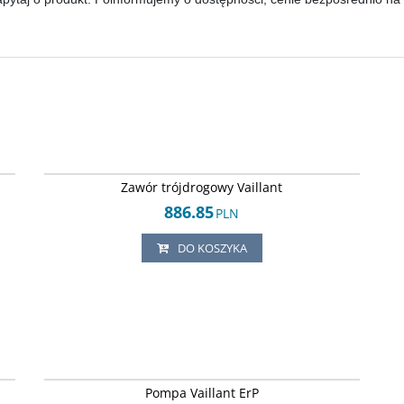
22
Arley-1820503835
Zawór trójdrogowy Vaillant
886.85
PLN
DO KOSZYKA
31
Arley-1820503622
Pompa Vaillant ErP