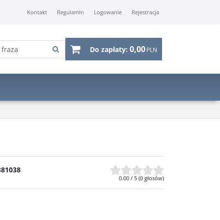
Kontakt
Regulamin
Logowanie
Rejestracja
0,00
Do zapłaty:
PLN
381038
0.00
/
5
(
0
głosów)