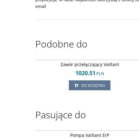
email
Podobne do
Arley-18205034
Zawór przełączający Vaillant
1020.51
PLN
DO KOSZYKA
Pasujące do
Arley-18205038
Pompa Vaillant ErP