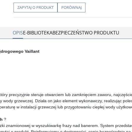
ZAPYTAJ O PRODUKT
PORÓWNAJ
OPIS
E-BIBLIOTEKA
BEZPIECZEŃSTWO PRODUKTU
jdrogowego Vaillant
ry precyzyjnie steruje otwarciem lub zamknięciem zaworu, najczęście
ury wody grzewczej. Działa on jako element wykonawczy, realizując pole
raturę w instalacji grzewczej lub przygotowaniu ciepłej wody użytkowe
ch
?
iczki znamionowej w wyszukiwarkę frazy nad banerem. System przedsta
 zapytaj o produkt. Poinformujemy o dostępności, cenie bezpośrednio na