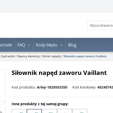
ontakt
FAQ
Kody błędu
Blog
k hydrauliki
/
Zawory elementy
/
Silniki napędy
/
Siłownik napęd zaworu Vaillant
Siłownik napęd zaworu Vaillant
Kod produktu
:
Arley-1820503350
Kod kreskowy
:
4024074
Inne produkty z tej samej grupy:
>