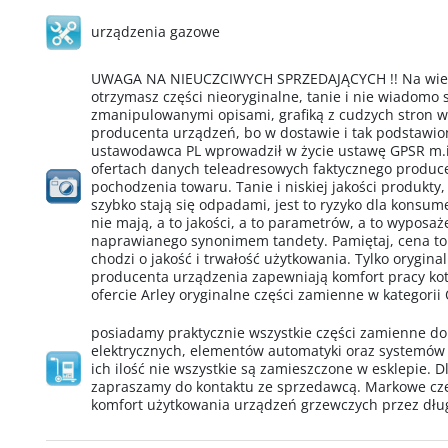
urządzenia gazowe
UWAGA NA NIEUCZCIWYCH SPRZEDAJĄCYCH !! Na wielu
otrzymasz części nieoryginalne, tanie i nie wiadomo
zmanipulowanymi opisami, grafiką z cudzych stron 
producenta urządzeń, bo w dostawie i tak podstawio
ustawodawca PL wprowadził w życie ustawę GPSR m.i
ofertach danych teleadresowych faktycznego produ
pochodzenia towaru. Tanie i niskiej jakości produkty,
szybko stają się odpadami, jest to ryzyko dla konsu
nie mają, a to jakości, a to parametrów, a to wypos
naprawianego synonimem tandety. Pamiętaj, cena to
chodzi o jakość i trwałość użytkowania. Tylko orygin
producenta urządzenia zapewniają komfort pracy kotł
ofercie Arley oryginalne części zamienne w kategorii
posiadamy praktycznie wszystkie części zamienne d
elektrycznych, elementów automatyki oraz systemów
ich ilość nie wszystkie są zamieszczone w esklepie. D
zapraszamy do kontaktu ze sprzedawcą. Markowe cz
komfort użytkowania urządzeń grzewczych przez dług