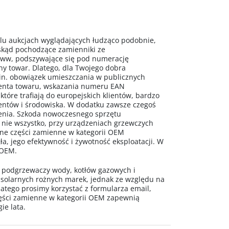
 aukcjach wyglądających łudząco podobnie,
 skąd pochodzące zamienniki ze
www, podszywające się pod numerację
ny towar. Dlatego, dla Twojego dobra
n. obowiązek umieszczania w publicznych
centa towaru, wskazania numeru EAN
 które trafiają do europejskich klientów, bardzo
mentów i środowiska. W dodatku zawsze czegoś
ażenia. Szkoda nowoczesnego sprzętu
 nie wszystko, przy urządzeniach grzewczych
alne części zamienne w kategorii OEM
a, jego efektywność i żywotność eksploatacji. W
 OEM.
o podgrzewaczy wody, kotłów gazowych i
 solarnych rożnych marek, jednak ze względu na
latego prosimy korzystać z formularza email,
ęści zamienne w kategorii OEM zapewnią
ie lata.