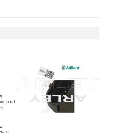
j
cenia od
j.
wi
 Twój