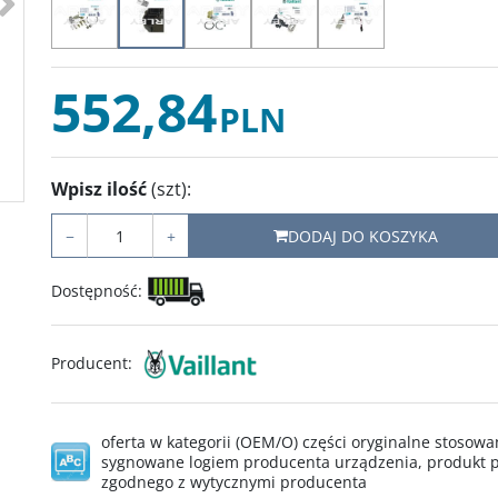
552,84
PLN
Wpisz ilość
(szt)
:
−
+
DODAJ DO KOSZYKA
Dostępność
:
Producent
:
oferta w kategorii (OEM/O) części oryginalne stoso
sygnowane logiem producenta urządzenia, produkt p
zgodnego z wytycznymi producenta