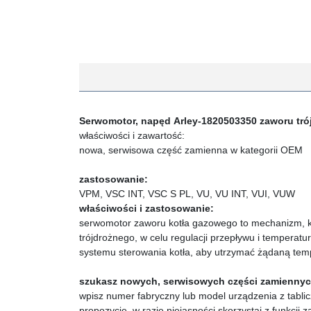
Serwomotor, napęd
Arley-1820503350
zaworu tró
właściwości i zawartość:
nowa, serwisowa część zamienna w kategorii OEM
zastosowanie:
VPM, VSC INT, VSC S PL, VU, VU INT, VUI, VUW
właściwości i zastosowanie:
serwomotor zaworu kotła gazowego to mechanizm, któ
trójdrożnego, w celu regulacji przepływu i temperat
systemu sterowania kotła, aby utrzymać żądaną tempe
szukasz nowych, serwisowych części zamienny
wpisz numer fabryczny lub model urządzenia z tabl
propozycje, w razie niejasności skorzystaj z funkcji