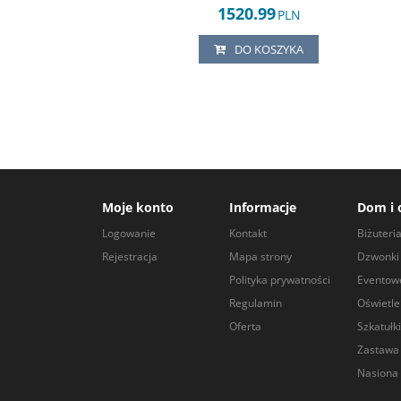
1520.99
PLN
DO KOSZYKA
Moje konto
Informacje
Dom i 
Logowanie
Kontakt
Biżuteri
Rejestracja
Mapa strony
Dzwonki 
Polityka prywatności
Eventow
Regulamin
Oświetle
Oferta
Szkatułki
Zastawa
Nasiona 