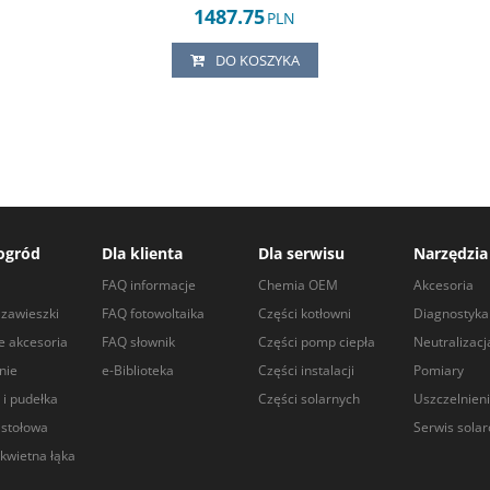
1487.75
PLN
DO KOSZYKA
ogród
Dla klienta
Dla serwisu
Narzędzia
a
FAQ informacje
Chemia OEM
Akcesoria
zawieszki
FAQ fotowoltaika
Części kotłowni
Diagnostyka
e akcesoria
FAQ słownik
Części pomp ciepła
Neutralizacj
nie
e-Biblioteka
Części instalacji
Pomiary
 i pudełka
Części solarnych
Uszczelnien
 stołowa
Serwis sola
kwietna łąka