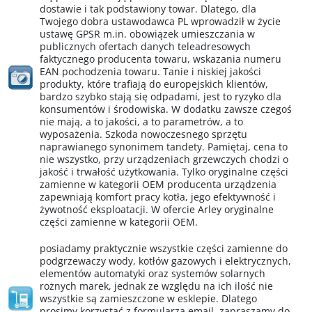
dostawie i tak podstawiony towar. Dlatego, dla
Twojego dobra ustawodawca PL wprowadził w życie
ustawę GPSR m.in. obowiązek umieszczania w
publicznych ofertach danych teleadresowych
faktycznego producenta towaru, wskazania numeru
EAN pochodzenia towaru. Tanie i niskiej jakości
produkty, które trafiają do europejskich klientów,
bardzo szybko stają się odpadami, jest to ryzyko dla
konsumentów i środowiska. W dodatku zawsze czegoś
nie mają, a to jakości, a to parametrów, a to
wyposażenia. Szkoda nowoczesnego sprzętu
naprawianego synonimem tandety. Pamiętaj, cena to
nie wszystko, przy urządzeniach grzewczych chodzi o
jakość i trwałość użytkowania. Tylko oryginalne części
zamienne w kategorii OEM producenta urządzenia
zapewniają komfort pracy kotła, jego efektywność i
żywotność eksploatacji. W ofercie Arley oryginalne
części zamienne w kategorii OEM.
posiadamy praktycznie wszystkie części zamienne do
podgrzewaczy wody, kotłów gazowych i elektrycznych,
elementów automatyki oraz systemów solarnych
rożnych marek, jednak ze względu na ich ilość nie
wszystkie są zamieszczone w esklepie. Dlatego
prosimy korzystać z formularza email, zapraszamy do