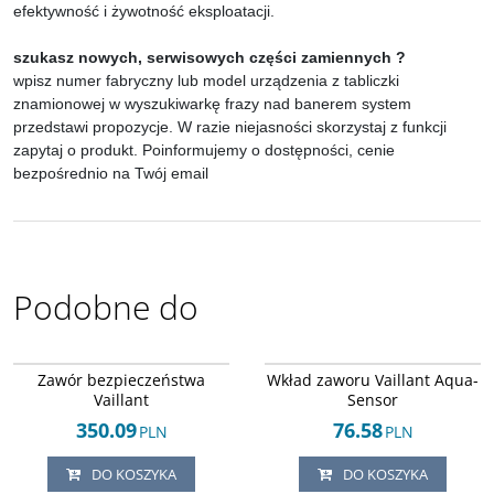
efektywność i żywotność eksploatacji.
szukasz nowych, serwisowych części zamiennych ?
wpisz numer fabryczny lub model urządzenia z tabliczki
znamionowej w wyszukiwarkę frazy nad banerem system
przedstawi propozycje. W razie niejasności skorzystaj z funkcji
zapytaj o produkt. Poinformujemy o dostępności, cenie
bezpośrednio na Twój email
Podobne do
Arley-1820503573
Arley-1820502501
Zawór bezpieczeństwa
Wkład zaworu Vaillant Aqua-
Vaillant
Sensor
350.09
76.58
PLN
PLN
DO KOSZYKA
DO KOSZYKA