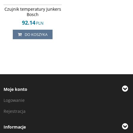
Arley-1608043102
Czujnik temperatury Junkers
Bosch
92.14
PLN
DO KOSZYKA
Moje konto
Logowanie
Rejestracja
Informacje