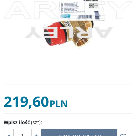
219,60
PLN
Wpisz ilość
(szt)
:
−
+