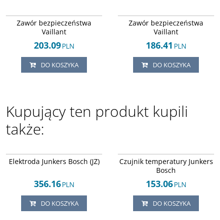
Arley-1820503670
Arley-1820503847
Zawór bezpieczeństwa
Zawór bezpieczeństwa
Vaillant
Vaillant
203.09
186.41
PLN
PLN
DO KOSZYKA
DO KOSZYKA
Kupujący ten produkt kupili
także:
Arley-1608043150
Arley-1608043616
Elektroda Junkers Bosch (JZ)
Czujnik temperatury Junkers
Bosch
356.16
153.06
PLN
PLN
DO KOSZYKA
DO KOSZYKA