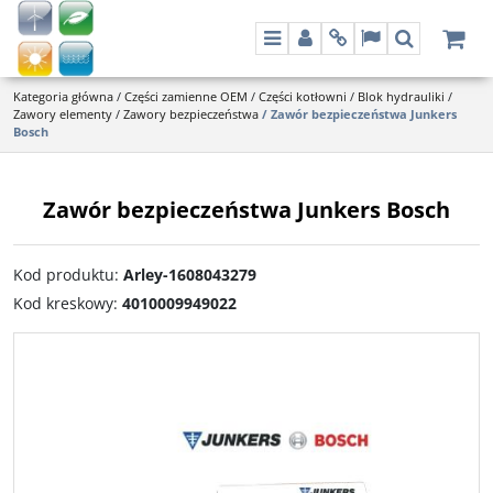
Menu
Panel
Info
Lang
Szukaj
Kategoria główna
/
Części zamienne OEM
/
Części kotłowni
/
Blok hydrauliki
/
Zawory elementy
/
Zawory bezpieczeństwa
/
Zawór bezpieczeństwa Junkers
Bosch
Zawór bezpieczeństwa Junkers Bosch
Kod produktu
:
Arley-1608043279
Kod kreskowy
:
4010009949022