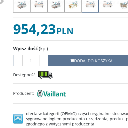
954,23
PLN
Wpisz ilość
(kpl)
:
−
+
DODAJ DO KOSZYKA
Dostępność
:
Producent
:
oferta w kategorii (OEM/O) części oryginalne stoso
sygnowane logiem producenta urządzenia, produkt p
zgodnego z wytycznymi producenta