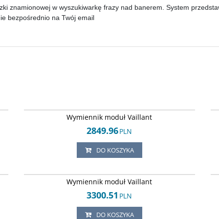
zki znamionowej w wyszukiwarkę frazy nad banerem. System przedstawi 
nie bezpośrednio na Twój email
69
Arley-1820503613
Wymiennik moduł Vaillant
2849.96
PLN
DO KOSZYKA
14
Arley-1820503402
Wymiennik moduł Vaillant
3300.51
PLN
DO KOSZYKA