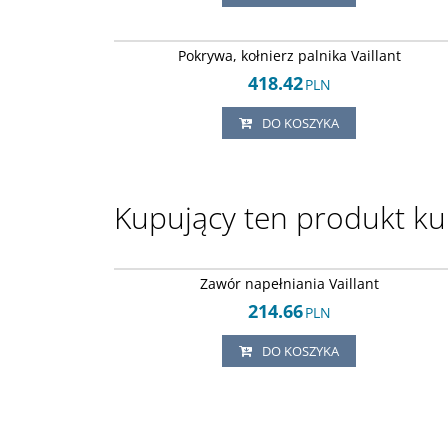
Arley-18205037
Pokrywa, kołnierz palnika Vaillant
418.42
PLN
DO KOSZYKA
Kupujący ten produkt kup
Arley-18205035
Zawór napełniania Vaillant
214.66
PLN
DO KOSZYKA