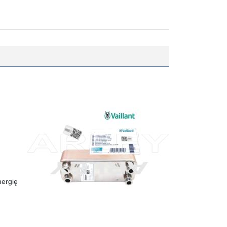
nergię