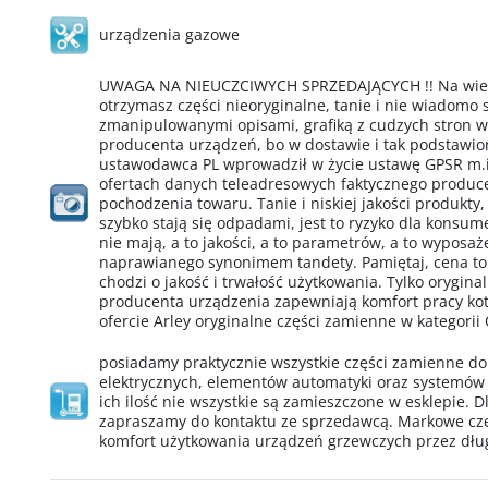
urządzenia gazowe
UWAGA NA NIEUCZCIWYCH SPRZEDAJĄCYCH !! Na wielu
otrzymasz części nieoryginalne, tanie i nie wiadomo
zmanipulowanymi opisami, grafiką z cudzych stron 
producenta urządzeń, bo w dostawie i tak podstawio
ustawodawca PL wprowadził w życie ustawę GPSR m.i
ofertach danych teleadresowych faktycznego produ
pochodzenia towaru. Tanie i niskiej jakości produkty,
szybko stają się odpadami, jest to ryzyko dla konsu
nie mają, a to jakości, a to parametrów, a to wypos
naprawianego synonimem tandety. Pamiętaj, cena to
chodzi o jakość i trwałość użytkowania. Tylko orygin
producenta urządzenia zapewniają komfort pracy kotł
ofercie Arley oryginalne części zamienne w kategorii
posiadamy praktycznie wszystkie części zamienne d
elektrycznych, elementów automatyki oraz systemów
ich ilość nie wszystkie są zamieszczone w esklepie. D
zapraszamy do kontaktu ze sprzedawcą. Markowe cz
komfort użytkowania urządzeń grzewczych przez dług