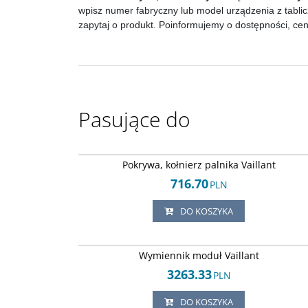
wpisz numer fabryczny lub model urządzenia z tablic
zapytaj o produkt. Poinformujemy o dostępności, ce
Pasujące do
Arley-18205035
Pokrywa, kołnierz palnika Vaillant
716.70
PLN
DO KOSZYKA
Arley-18205035
Wymiennik moduł Vaillant
3263.33
PLN
DO KOSZYKA