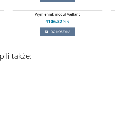
10
Arley-1820503403
Wymiennik moduł Vaillant
4106.32
PLN
DO KOSZYKA
ili także:
04