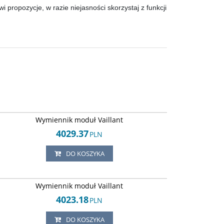
propozycje, w razie niejasności skorzystaj z funkcji
Arley-1820503554
Wymiennik moduł Vaillant
4029.37
PLN
DO KOSZYKA
Arley-1820503694
Wymiennik moduł Vaillant
4023.18
PLN
DO KOSZYKA