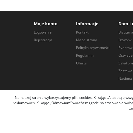
Moje konto
Informacje
Dom i 
Logowanie
Kontakt
Biżuteri
Rejestracja
Mapa strony
Dzwonki 
Polityka prywatności
Eventow
Regulamin
Oświetle
Oferta
Szkatułki
Zastawa
Nasiona 
Na naszej stronie wykorzystujemy pliki cookies. Klikając „Akceptuję ws
reklamowych. Klikając „Odmawiam” wyrażasz zgodę na stosowanie wyłączn
Copyright arley
zn
Pliki cookies i pokrewne im technologie umożliwiają poprawne
potrzeb. Zakładka
"
Polityka D