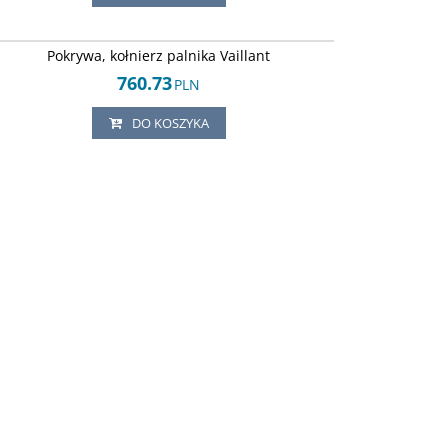
Arley-1820503568
Pokrywa, kołnierz palnika Vaillant
760.73
PLN
DO KOSZYKA