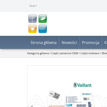
PLN
Strona główna
Nowości
Promocja
K
Kategoria główna
/
Części zamienne OEM
/
Części kotłowni
/
Blo
<