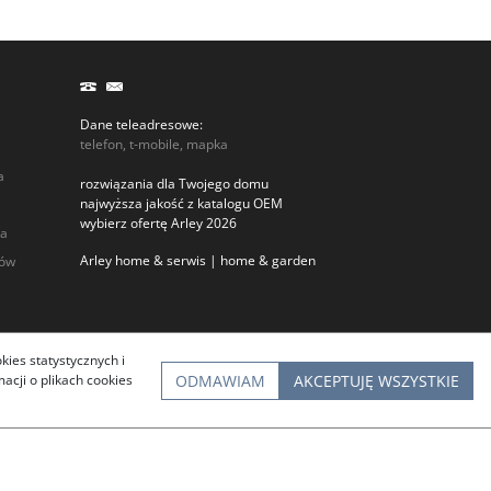
Dane teleadresowe:
telefon, t-mobile, mapka
a
rozwiązania dla Twojego domu
najwyższa jakość z katalogu OEM
wybierz ofertę Arley 2026
ia
Arley home & serwis | home & garden
rów
kies statystycznych i
ODMAWIAM
AKCEPTUJĘ WSZYSTKIE
cji o plikach cookies
InfoSerwis
-
oprogramowanie sklepu BestSeller