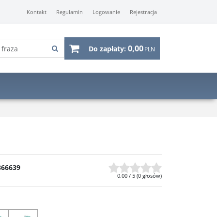
Kontakt
Regulamin
Logowanie
Rejestracja
0,00
Do zapłaty:
PLN
366639
0.00
/
5
(
0
głosów)