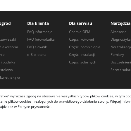
ogród
Dla klienta
Dla serwisu
Narzędzia
a
FAQ informacje
Chemia OEM
Akcesoria
zawieszki
FAQ fotowoltaika
Części kotłowni
Diagnostyka
e akcesoria
FAQ słownik
Części pomp ciepła
Neutralizacj
nie
e-Biblioteka
Części instalacji
Pomiary
 i pudełka
Części solarnych
Uszczelnien
 stołowa
Serwis sola
kwietna łąka
zystkie” wyrażasz zgodę na stosowanie wszystkich typów plików cookies, w tym coo
ie plików cookies niezbędnych do prawidłowego działania strony. Więcej informa
.com.pl 2026
ajdziesz w Polityce prywatności.
 działanie strony i pomagają dostosować ofertę do Twoich
anych
"
- informacja Rodo.