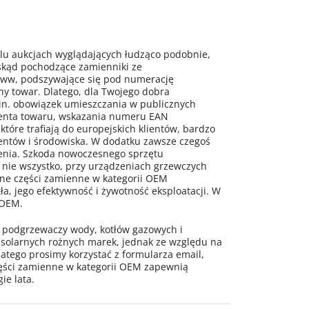
 aukcjach wyglądających łudząco podobnie,
 skąd pochodzące zamienniki ze
www, podszywające się pod numerację
ny towar. Dlatego, dla Twojego dobra
n. obowiązek umieszczania w publicznych
centa towaru, wskazania numeru EAN
 które trafiają do europejskich klientów, bardzo
mentów i środowiska. W dodatku zawsze czegoś
ażenia. Szkoda nowoczesnego sprzętu
 nie wszystko, przy urządzeniach grzewczych
alne części zamienne w kategorii OEM
a, jego efektywność i żywotność eksploatacji. W
 OEM.
o podgrzewaczy wody, kotłów gazowych i
 solarnych rożnych marek, jednak ze względu na
latego prosimy korzystać z formularza email,
ęści zamienne w kategorii OEM zapewnią
ie lata.