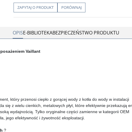
ZAPYTAJ O PRODUKT
PORÓWNAJ
OPIS
E-BIBLIOTEKA
BEZPIECZEŃSTWO PRODUKTU
posażeniem Vaillant
nt, który przenosi ciepło z gorącej wody z kotła do wody w instalacji
a się z wielu cienkich, metalowych płyt, które efektywnie przekazują e
soką wydajnością. Tylko oryginalne części zamienne w kategorii OEM
a, jego efektywność i żywotność eksploatacji.
ch
?