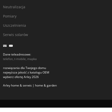
Neutralizacja
Pomiary
Uszczelnienia
Serwis solarów
Dane teleadresowe:
telefon, t-mobile, mapka
rozwiązania dla Twojego domu
najwyższa jakość z katalogu OEM
wybierz ofertę Arley 2026
Arley home & serwis | home & garden
Copyright arley.com.pl 2026