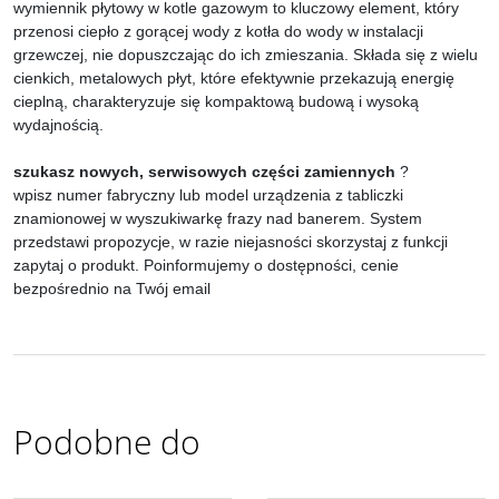
wymiennik płytowy w kotle gazowym to kluczowy element, który
przenosi ciepło z gorącej wody z kotła do wody w instalacji
grzewczej, nie dopuszczając do ich zmieszania. Składa się z wielu
cienkich, metalowych płyt, które efektywnie przekazują energię
cieplną, charakteryzuje się kompaktową budową i wysoką
wydajnością.
szukasz nowych, serwisowych części zamiennych
?
wpisz numer fabryczny lub model urządzenia z tabliczki
znamionowej w wyszukiwarkę frazy nad banerem. System
przedstawi propozycje, w razie niejasności skorzystaj z funkcji
zapytaj o produkt. Poinformujemy o dostępności, cenie
bezpośrednio na Twój email
Podobne do
Arley-1820502501
Arley-1820503859