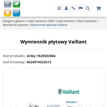
Menu
Panel
Info
Lang
Szukaj
Kategoria główna
/
Części zamienne OEM
/
Części kotłowni
/
Blok hydrauliki
/
Wymienniki płytowe
/
Wymiennik płytowy Vaillant
Wymiennik płytowy Vaillant
Kod produktu
:
Arley-1820503866
Kod kreskowy
:
4024074524213