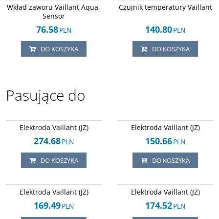
Wkład zaworu Vaillant Aqua-
Czujnik temperatury Vaillant
Sensor
76.58
140.80
PLN
PLN
DO KOSZYKA
DO KOSZYKA
Pasujące do
Arley-1820503846
Arley-1820503879
Elektroda Vaillant (JZ)
Elektroda Vaillant (JZ)
274.68
150.66
PLN
PLN
DO KOSZYKA
DO KOSZYKA
Arley-1820503845
Arley-1820503880
Elektroda Vaillant (JZ)
Elektroda Vaillant (JZ)
169.49
174.52
PLN
PLN