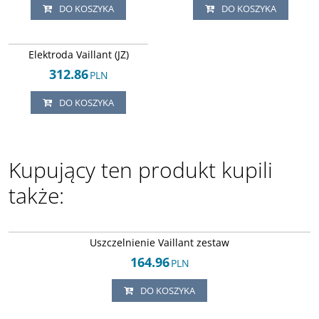
DO KOSZYKA
DO KOSZYKA
Arley-1820503726
Elektroda Vaillant (JZ)
312.86
PLN
DO KOSZYKA
Kupujący ten produkt kupili
także:
Arley-1820503518
Uszczelnienie Vaillant zestaw
164.96
PLN
DO KOSZYKA