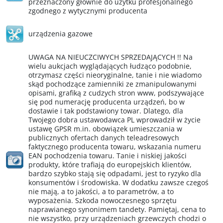
przeznaczony głównie do użytku profesjonalnego
zgodnego z wytycznymi producenta
urządzenia gazowe
UWAGA NA NIEUCZCIWYCH SPRZEDAJĄCYCH !! Na
wielu aukcjach wyglądających łudząco podobnie,
otrzymasz części nieoryginalne, tanie i nie wiadomo
skąd pochodzące zamienniki ze zmanipulowanymi
opisami, grafiką z cudzych stron www, podszywające
się pod numerację producenta urządzeń, bo w
dostawie i tak podstawiony towar. Dlatego, dla
Twojego dobra ustawodawca PL wprowadził w życie
ustawę GPSR m.in. obowiązek umieszczania w
publicznych ofertach danych teleadresowych
faktycznego producenta towaru, wskazania numeru
EAN pochodzenia towaru. Tanie i niskiej jakości
produkty, które trafiają do europejskich klientów,
bardzo szybko stają się odpadami, jest to ryzyko dla
konsumentów i środowiska. W dodatku zawsze czegoś
nie mają, a to jakości, a to parametrów, a to
wyposażenia. Szkoda nowoczesnego sprzętu
naprawianego synonimem tandety. Pamiętaj, cena to
nie wszystko, przy urządzeniach grzewczych chodzi o