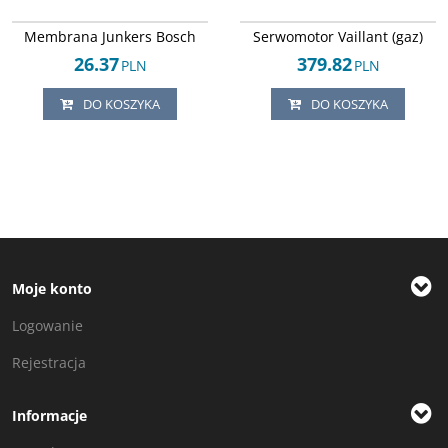
Arley-1608043196
Arley-1820503878
Membrana Junkers Bosch
Serwomotor Vaillant (gaz)
26.37
379.82
PLN
PLN
DO KOSZYKA
DO KOSZYKA
Moje konto
Logowanie
Rejestracja
Informacje