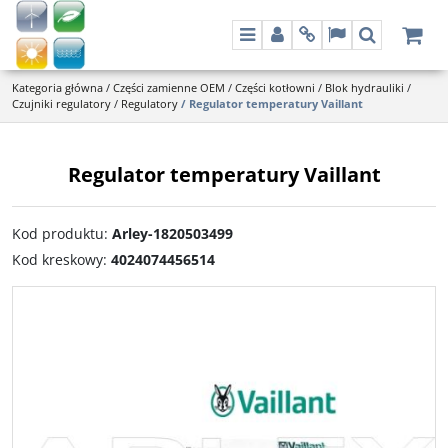
Menu
Panel
Info
Lang
Szukaj
Kategoria główna
/
Części zamienne OEM
/
Części kotłowni
/
Blok hydrauliki
/
Czujniki regulatory
/
Regulatory
/
Regulator temperatury Vaillant
Regulator temperatury Vaillant
Kod produktu
:
Arley-1820503499
Kod kreskowy
:
4024074456514