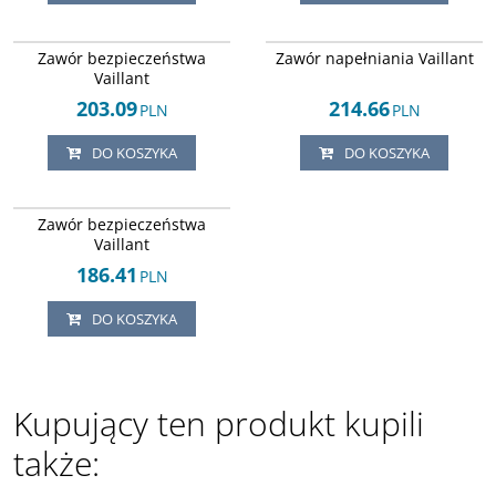
Arley-1820503670
Arley-1820503504
Zawór bezpieczeństwa
Zawór napełniania Vaillant
Vaillant
203.09
214.66
PLN
PLN
DO KOSZYKA
DO KOSZYKA
Arley-1820503847
Zawór bezpieczeństwa
Vaillant
186.41
PLN
DO KOSZYKA
Kupujący ten produkt kupili
także: