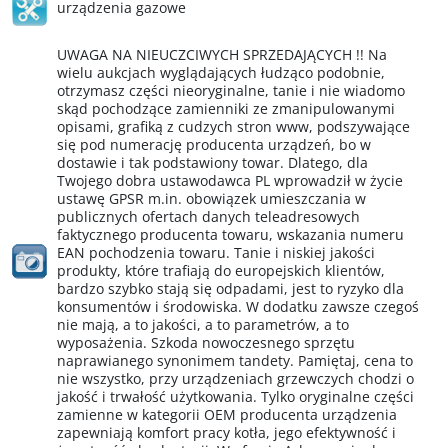
urządzenia gazowe
UWAGA NA NIEUCZCIWYCH SPRZEDAJĄCYCH !! Na
wielu aukcjach wyglądających łudząco podobnie,
otrzymasz części nieoryginalne, tanie i nie wiadomo
skąd pochodzące zamienniki ze zmanipulowanymi
opisami, grafiką z cudzych stron www, podszywające
się pod numerację producenta urządzeń, bo w
dostawie i tak podstawiony towar. Dlatego, dla
Twojego dobra ustawodawca PL wprowadził w życie
ustawę GPSR m.in. obowiązek umieszczania w
publicznych ofertach danych teleadresowych
faktycznego producenta towaru, wskazania numeru
EAN pochodzenia towaru. Tanie i niskiej jakości
produkty, które trafiają do europejskich klientów,
bardzo szybko stają się odpadami, jest to ryzyko dla
konsumentów i środowiska. W dodatku zawsze czegoś
nie mają, a to jakości, a to parametrów, a to
wyposażenia. Szkoda nowoczesnego sprzętu
naprawianego synonimem tandety. Pamiętaj, cena to
nie wszystko, przy urządzeniach grzewczych chodzi o
jakość i trwałość użytkowania. Tylko oryginalne części
zamienne w kategorii OEM producenta urządzenia
zapewniają komfort pracy kotła, jego efektywność i