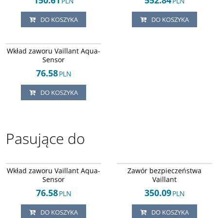
150.61
552.84
PLN
PLN
DO KOSZYKA
DO KOSZYKA
Arley-1820502501
Wkład zaworu Vaillant Aqua-
Sensor
76.58
PLN
DO KOSZYKA
Pasujące do
Arley-1820502501
Arley-1820503573
Wkład zaworu Vaillant Aqua-
Zawór bezpieczeństwa
Sensor
Vaillant
76.58
350.09
PLN
PLN
DO KOSZYKA
DO KOSZYKA