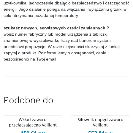
użytkownika, jednocześnie dbając o bezpieczeństwo i oszczędność
energii. Jego działanie polega na włączaniu i wyłączaniu grzałki w
celu utrzymania pożądanej temperatury
szukasz nowych, serwisowych części zamiennych
?
wpisz numer fabryczny lub model urządzenia z tabliczki
znamionowej w wyszukiwarkę frazy nad banerem system
przedstawi propozycje. W razie niejasności skorzystaj z funkcji
zapytaj o produkt. Poinformujemy o dostępności, cenie
bezpośrednio na Twój email
Podobne do
Arley-1820503861
Arley-1820503350
Wkład zaworu
Siłownik napęd zaworu
przełączającego Vaillant
Vaillant