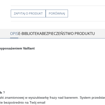
ZAPYTAJ O PRODUKT
PORÓWNAJ
OPIS
E-BIBLIOTEKA
BEZPIECZEŃSTWO PRODUKTU
 wyposażeniem Vaillant
ch
?
zki znamionowej w wyszukiwarkę frazy nad banerem. System przedstawi 
nie bezpośrednio na Twój email