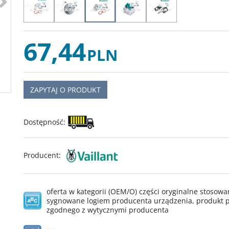
67,44
PLN
ZAPYTAJ O PRODUKT
Dostępność
:
Producent
:
oferta w kategorii (OEM/O) części oryginalne stoso
sygnowane logiem producenta urządzenia, produkt p
zgodnego z wytycznymi producenta