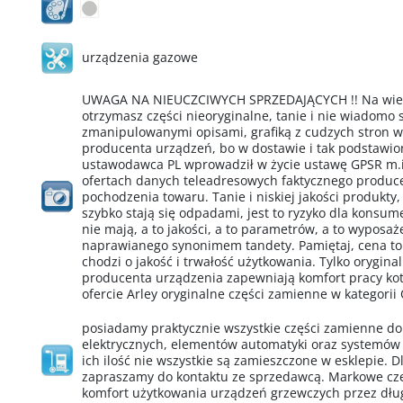
urządzenia gazowe
UWAGA NA NIEUCZCIWYCH SPRZEDAJĄCYCH !! Na wielu
otrzymasz części nieoryginalne, tanie i nie wiadomo
zmanipulowanymi opisami, grafiką z cudzych stron 
producenta urządzeń, bo w dostawie i tak podstawio
ustawodawca PL wprowadził w życie ustawę GPSR m.i
ofertach danych teleadresowych faktycznego produ
pochodzenia towaru. Tanie i niskiej jakości produkty,
szybko stają się odpadami, jest to ryzyko dla konsu
nie mają, a to jakości, a to parametrów, a to wypos
naprawianego synonimem tandety. Pamiętaj, cena to
chodzi o jakość i trwałość użytkowania. Tylko orygin
producenta urządzenia zapewniają komfort pracy kotł
ofercie Arley oryginalne części zamienne w kategorii
posiadamy praktycznie wszystkie części zamienne d
elektrycznych, elementów automatyki oraz systemów
ich ilość nie wszystkie są zamieszczone w esklepie. D
zapraszamy do kontaktu ze sprzedawcą. Markowe cz
komfort użytkowania urządzeń grzewczych przez dług