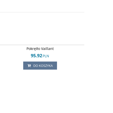
Arley-1820503881
Pokrętło Vaillant
95.92
PLN
DO KOSZYKA