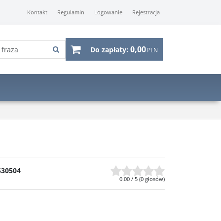
Kontakt
Regulamin
Logowanie
Rejestracja
0,00
Do zapłaty:
PLN
530504
0.00
/
5
(
0
głosów)