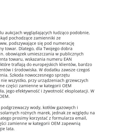
 aukcjach wyglądających łudząco podobnie,
 skąd pochodzące zamienniki ze
www, podszywające się pod numerację
ny towar. Dlatego, dla Twojego dobra
n. obowiązek umieszczania w publicznych
centa towaru, wskazania numeru EAN
 które trafiają do europejskich klientów, bardzo
mentów i środowiska. W dodatku zawsze czegoś
ażenia. Szkoda nowoczesnego sprzętu
 nie wszystko, przy urządzeniach grzewczych
alne części zamienne w kategorii OEM
a, jego efektywność i żywotność eksploatacji. W
 OEM.
o podgrzewaczy wody, kotłów gazowych i
 solarnych rożnych marek, jednak ze względu na
latego prosimy korzystać z formularza email,
ęści zamienne w kategorii OEM zapewnią
ie lata.