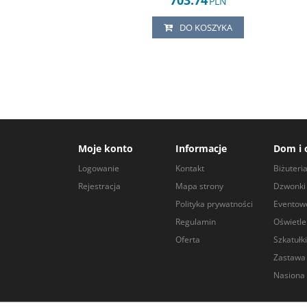
703.74
PLN
DO KOSZYKA
Moje konto
Informacje
Dom i 
Logowanie
Kontakt
Biżuteri
Rejestracja
Mapa strony
Dzwonki 
Polityka prywatności
Eventow
Regulamin
Oświetle
Oferta
Szkatułki
Zastawa
Nasiona 