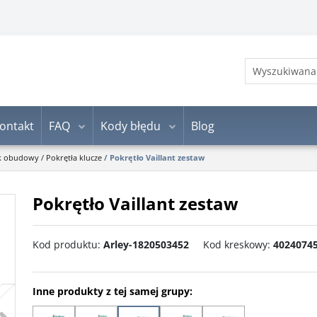
ontakt
FAQ
Kody błędu
Blog
k obudowy
/
Pokrętła klucze
/
Pokrętło Vaillant zestaw
Pokrętło Vaillant zestaw
Kod produktu
:
Arley-1820503452
Kod kreskowy
:
4024074
Inne produkty z tej samej grupy:
>