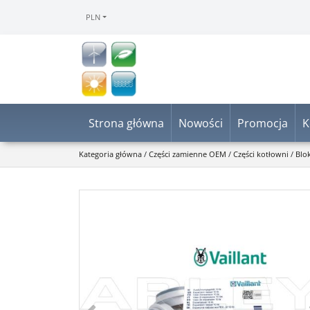
PLN
Strona główna
Nowości
Promocja
K
Kategoria główna
/
Części zamienne OEM
/
Części kotłowni
/
Blo
<