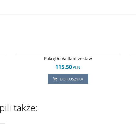
60
Arley-1820503439
Pokrętło Vaillant zestaw
115.50
PLN
DO KOSZYKA
ili także:
48