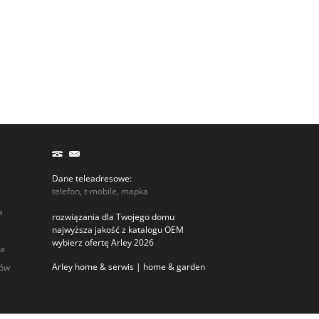
Dane teleadresowe:
telefon, t-mobile, mapka
a
rozwiązania dla Twojego domu
najwyższa jakość z katalogu OEM
wybierz ofertę Arley 2026
ia
Arley home & serwis | home & garden
rów