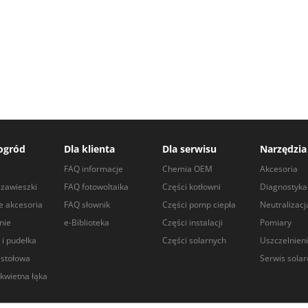
ogród
Dla klienta
Dla serwisu
Narzędzia
a
FAQ informacje
Chemia OEM
Akcesoria
zawieszki
FAQ fotowoltaika
Części kotłowni
Diagnostyka
e akcesoria
FAQ słownik
Części pomp ciepła
Neutralizacj
nie
e-Biblioteka
Części instalacji
Pomiary
 i pudełka
Części solarnych
Uszczelnien
 stołowa
Serwis sola
kwietna łąka