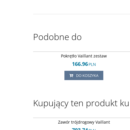
Podobne do
Arley-18205034
Pokrętło Vaillant zestaw
166.96
PLN
DO KOSZYKA
Kupujący ten produkt kup
Arley-18205038
Zawór trójdrogowy Vaillant