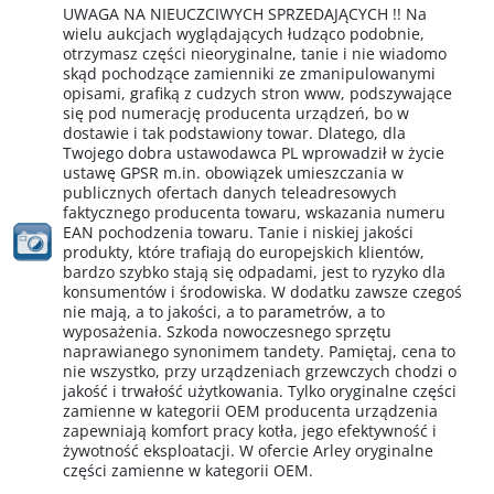
UWAGA NA NIEUCZCIWYCH SPRZEDAJĄCYCH !! Na
wielu aukcjach wyglądających łudząco podobnie,
otrzymasz części nieoryginalne, tanie i nie wiadomo
skąd pochodzące zamienniki ze zmanipulowanymi
opisami, grafiką z cudzych stron www, podszywające
się pod numerację producenta urządzeń, bo w
dostawie i tak podstawiony towar. Dlatego, dla
Twojego dobra ustawodawca PL wprowadził w życie
ustawę GPSR m.in. obowiązek umieszczania w
publicznych ofertach danych teleadresowych
faktycznego producenta towaru, wskazania numeru
EAN pochodzenia towaru. Tanie i niskiej jakości
produkty, które trafiają do europejskich klientów,
bardzo szybko stają się odpadami, jest to ryzyko dla
konsumentów i środowiska. W dodatku zawsze czegoś
nie mają, a to jakości, a to parametrów, a to
wyposażenia. Szkoda nowoczesnego sprzętu
naprawianego synonimem tandety. Pamiętaj, cena to
nie wszystko, przy urządzeniach grzewczych chodzi o
jakość i trwałość użytkowania. Tylko oryginalne części
zamienne w kategorii OEM producenta urządzenia
zapewniają komfort pracy kotła, jego efektywność i
żywotność eksploatacji. W ofercie Arley oryginalne
części zamienne w kategorii OEM.