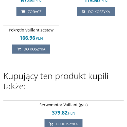
67.44
115.50
PLN
PLN
ZOBACZ
DO KOSZYKA
Arley-1820503460
Pokrętło Vaillant zestaw
166.96
PLN
DO KOSZYKA
Kupujący ten produkt kupili
także:
Arley-1820503878
Serwomotor Vaillant (gaz)
379.82
PLN
DO KOSZYKA