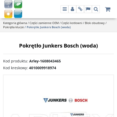
Menu
Panel
Info
Lang
Szukaj
Kategoria główna
/
Części zamienne OEM
/
Części kotłowni
/
Blok obudowy
/
Pokrętła klucze
/
Pokrętło Junkers Bosch (woda)
Pokrętło Junkers Bosch (woda)
Kod produktu
:
Arley-1608043465
Kod kreskowy
:
4010009918974