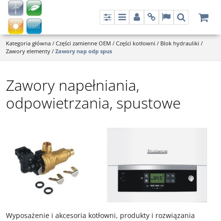
Panel
Menu
Panel
Info
Lang
Szukaj
Kategoria główna
/
Części zamienne OEM
/
Części kotłowni
/
Blok hydrauliki
/
Zawory elementy
/
Zawory nap odp spus
Zawory napełniania,
odpowietrzania, spustowe
Wyposażenie i akcesoria kotłowni, produkty i rozwiązania