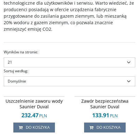
technologiczne dla użytkowników i serwisu. Warto wiedzieć, że
producenci posiadają w ofercie urządzenia fabrycznie
przygotowane do zasilania gazem ziemnym, lub mieszanką
20% wodoru z gazem ziemnym, co pozwala znacznie
zmniejszyć emisję CO2.
Wyników na stronie
:
Sortuj według
:
Arley-1225532636
Arley-1225535772
Uszczelnienie zaworu różnicowego,
Zawór bezpieczeństwa z
NOWOŚĆ
Uszczelnienie zaworu wody
Zawór bezpieczeństwa
wody cwu Saunier Duval Thema,
wyposażeniem Saunier Duval
Saunier Duval
Saunier Duval
Themis, Thelia, Themaplus, SD.
Duotwin Condens, ThemaClassic,
Oryginalny, fabrycznie nowy
Ecosy, MicraCom, Thelia, Thema,
232.47
133.91
PLN
PLN
produkt Saunier Duval.
Module, GeniaSet. Oryginalny,
fabrycznie nowy produkt Saunier
Stan
:
oferta w kategorii (OEM/O)
DO KOSZYKA
DO KOSZYKA
Duval.
części oryginalne stosowane w
pierwszym montażu urządzenia
Stan
:
oferta w kategorii (OEM/O)
sygnowane logiem producenta
części oryginalne stosowane w
Arley-1004032812
Arley-1152044856