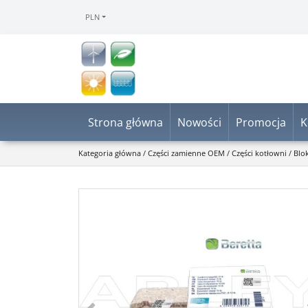
PLN
Strona główna
Nowości
Promocja
K
Kategoria główna
/
Części zamienne OEM
/
Części kotłowni
/
Blo
<