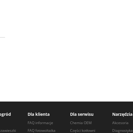
23
ogród
Dla klienta
Dla serwisu
Narzędzia
a
FAQ informacje
Chemia OEM
Akcesoria
zawieszki
FAQ fotowoltaika
Części kotłowni
Diagnostyka