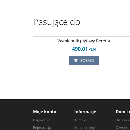
Pasujące do
Arley-11520448
Wymiennik płytowy Beretta
490.01
PLN
ZOBACZ
Moje konto
Informacje
Dom i 
Logowanie
Kontakt
Biżuteri
Rejestracja
Mapa strony
Dzwonki 