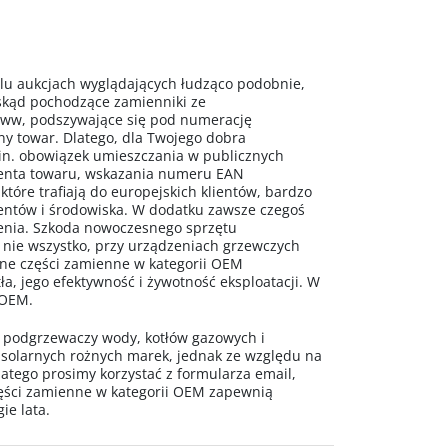
 aukcjach wyglądających łudząco podobnie,
 skąd pochodzące zamienniki ze
www, podszywające się pod numerację
ny towar. Dlatego, dla Twojego dobra
n. obowiązek umieszczania w publicznych
centa towaru, wskazania numeru EAN
 które trafiają do europejskich klientów, bardzo
mentów i środowiska. W dodatku zawsze czegoś
ażenia. Szkoda nowoczesnego sprzętu
 nie wszystko, przy urządzeniach grzewczych
alne części zamienne w kategorii OEM
a, jego efektywność i żywotność eksploatacji. W
 OEM.
o podgrzewaczy wody, kotłów gazowych i
 solarnych rożnych marek, jednak ze względu na
latego prosimy korzystać z formularza email,
ęści zamienne w kategorii OEM zapewnią
ie lata.