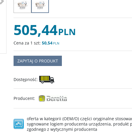
505,44
PLN
Cena za 1 szt:
50,54
PLN
ZAPYTAJ O PRODUKT
Dostępność
:
Producent
:
oferta w kategorii (OEM/O) części oryginalne stoso
sygnowane logiem producenta urządzenia, produkt p
zgodnego z wytycznymi producenta