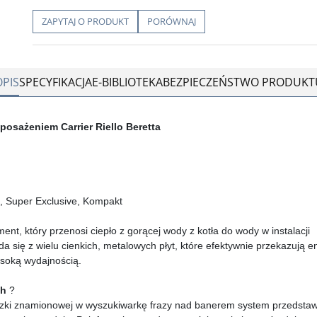
ZAPYTAJ O PRODUKT
PORÓWNAJ
OPIS
SPECYFIKACJA
E-BIBLIOTEKA
BEZPIECZEŃSTWO PRODUKT
osażeniem Carrier Riello Beretta
, Super Exclusive, Kompakt
nt, który przenosi ciepło z gorącej wody z kotła do wody w instalacji
a się z wielu cienkich, metalowych płyt, które efektywnie przekazują e
ysoką wydajnością.
ch
?
iczki znamionowej w wyszukiwarkę frazy nad banerem system przedstaw