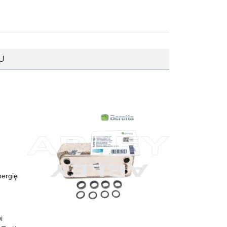
U
nergię
i