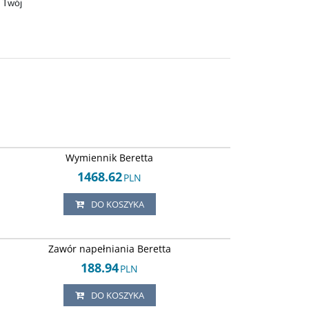
 Twój
Arley-1152044827
Wymiennik Beretta
1468.62
PLN
DO KOSZYKA
Arley-1152044855
Zawór napełniania Beretta
188.94
PLN
DO KOSZYKA