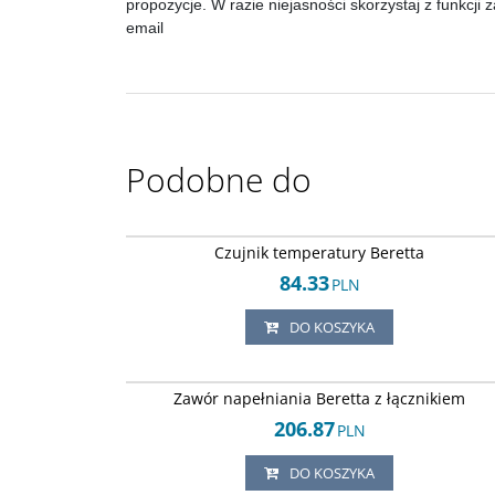
propozycje. W razie niejasności skorzystaj z funkcji
email
Podobne do
Arley-11520448
Czujnik temperatury Beretta
84.33
PLN
DO KOSZYKA
Arley-11520448
Zawór napełniania Beretta z łącznikiem
206.87
PLN
DO KOSZYKA