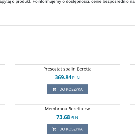
 zapytaj o produkt. Poinformujemy o dostępności, cenie bezpośrednio na
31
Arley-1152044658
Presostat spalin Beretta
369.84
PLN
DO KOSZYKA
57
Arley-1152044621
Membrana Beretta zw
73.68
PLN
DO KOSZYKA