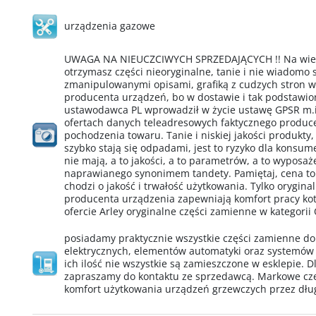
urządzenia gazowe
UWAGA NA NIEUCZCIWYCH SPRZEDAJĄCYCH !! Na wielu
otrzymasz części nieoryginalne, tanie i nie wiadomo
zmanipulowanymi opisami, grafiką z cudzych stron 
producenta urządzeń, bo w dostawie i tak podstawio
ustawodawca PL wprowadził w życie ustawę GPSR m.i
ofertach danych teleadresowych faktycznego produ
pochodzenia towaru. Tanie i niskiej jakości produkty,
szybko stają się odpadami, jest to ryzyko dla konsu
nie mają, a to jakości, a to parametrów, a to wypos
naprawianego synonimem tandety. Pamiętaj, cena to
chodzi o jakość i trwałość użytkowania. Tylko orygin
producenta urządzenia zapewniają komfort pracy kotł
ofercie Arley oryginalne części zamienne w kategorii
posiadamy praktycznie wszystkie części zamienne d
elektrycznych, elementów automatyki oraz systemów
ich ilość nie wszystkie są zamieszczone w esklepie. D
zapraszamy do kontaktu ze sprzedawcą. Markowe cz
komfort użytkowania urządzeń grzewczych przez dług