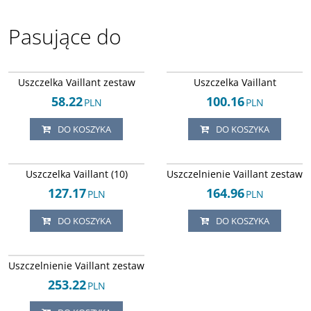
Pasujące do
Arley-1820503607
Arley-1820503542
Uszczelka Vaillant zestaw
Uszczelka Vaillant
58.22
100.16
PLN
PLN
DO KOSZYKA
DO KOSZYKA
Arley-1820503596
Arley-1820503518
BESTSELLER
Uszczelka Vaillant (10)
Uszczelnienie Vaillant zestaw
127.17
164.96
PLN
PLN
DO KOSZYKA
DO KOSZYKA
Arley-1820503508
Uszczelnienie Vaillant zestaw
253.22
PLN