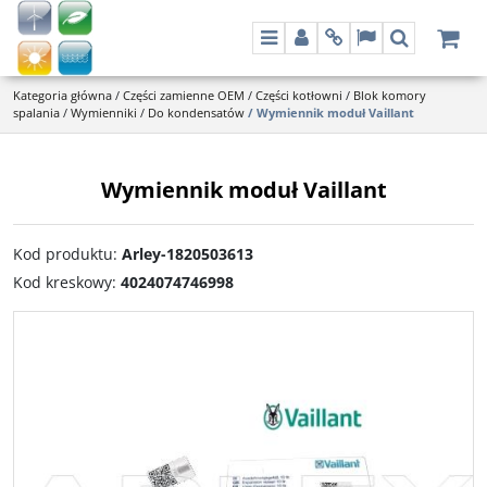
Menu
Panel
Info
Lang
Szukaj
Kategoria główna
/
Części zamienne OEM
/
Części kotłowni
/
Blok komory
spalania
/
Wymienniki
/
Do kondensatów
/
Wymiennik moduł Vaillant
Wymiennik moduł Vaillant
Kod produktu
:
Arley-1820503613
Kod kreskowy
:
4024074746998