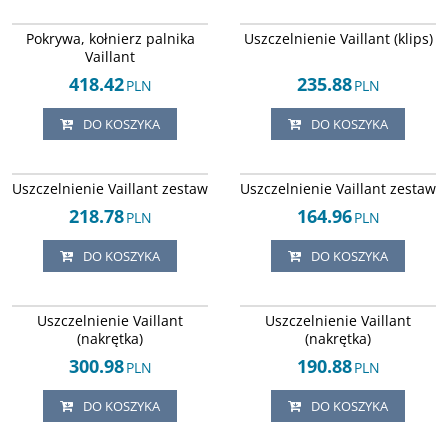
Arley-1820503710
Arley-1820503456
Pokrywa, kołnierz palnika
Uszczelnienie Vaillant (klips)
Vaillant
418.42
235.88
PLN
PLN
DO KOSZYKA
DO KOSZYKA
Arley-1820503697
Arley-1820503518
Uszczelnienie Vaillant zestaw
Uszczelnienie Vaillant zestaw
218.78
164.96
PLN
PLN
DO KOSZYKA
DO KOSZYKA
Arley-1820503851
Arley-1820503661
Uszczelnienie Vaillant
Uszczelnienie Vaillant
(nakrętka)
(nakrętka)
300.98
190.88
PLN
PLN
DO KOSZYKA
DO KOSZYKA