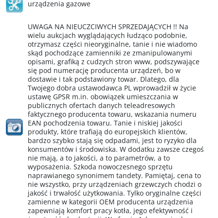
urządzenia gazowe
UWAGA NA NIEUCZCIWYCH SPRZEDAJĄCYCH !! Na
wielu aukcjach wyglądających łudząco podobnie,
otrzymasz części nieoryginalne, tanie i nie wiadomo
skąd pochodzące zamienniki ze zmanipulowanymi
opisami, grafiką z cudzych stron www, podszywające
się pod numerację producenta urządzeń, bo w
dostawie i tak podstawiony towar. Dlatego, dla
Twojego dobra ustawodawca PL wprowadził w życie
ustawę GPSR m.in. obowiązek umieszczania w
publicznych ofertach danych teleadresowych
faktycznego producenta towaru, wskazania numeru
EAN pochodzenia towaru. Tanie i niskiej jakości
produkty, które trafiają do europejskich klientów,
bardzo szybko stają się odpadami, jest to ryzyko dla
konsumentów i środowiska. W dodatku zawsze czegoś
nie mają, a to jakości, a to parametrów, a to
wyposażenia. Szkoda nowoczesnego sprzętu
naprawianego synonimem tandety. Pamiętaj, cena to
nie wszystko, przy urządzeniach grzewczych chodzi o
jakość i trwałość użytkowania. Tylko oryginalne części
zamienne w kategorii OEM producenta urządzenia
zapewniają komfort pracy kotła, jego efektywność i