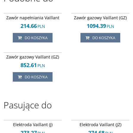
Arley-1820503504
Arley-1820503650
Zawór napełniania Vaillant
Zawór gazowy Vaillant (GZ)
214.66
1094.39
PLN
PLN
DO KOSZYKA
DO KOSZYKA
Arley-1820503417
Zawór gazowy Vaillant (GZ)
852.61
PLN
DO KOSZYKA
Pasujące do
Arley-1820503630
Arley-1820503846
Elektroda Vaillant (J)
Elektroda Vaillant (JZ)
273.27
274.68