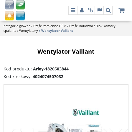
Menu
Panel
Info
Lang
Szukaj
Kategoria główna
/
Części zamienne OEM
/
Części kotłowni
/
Blok komory
spalania
/
Wentylatory
/
Wentylator Vaillant
Wentylator Vaillant
Kod produktu
:
Arley-1820503844
Kod kreskowy
:
4024074507032