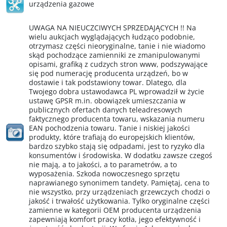
urządzenia gazowe
UWAGA NA NIEUCZCIWYCH SPRZEDAJĄCYCH !! Na
wielu aukcjach wyglądających łudząco podobnie,
otrzymasz części nieoryginalne, tanie i nie wiadomo
skąd pochodzące zamienniki ze zmanipulowanymi
opisami, grafiką z cudzych stron www, podszywające
się pod numerację producenta urządzeń, bo w
dostawie i tak podstawiony towar. Dlatego, dla
Twojego dobra ustawodawca PL wprowadził w życie
ustawę GPSR m.in. obowiązek umieszczania w
publicznych ofertach danych teleadresowych
faktycznego producenta towaru, wskazania numeru
EAN pochodzenia towaru. Tanie i niskiej jakości
produkty, które trafiają do europejskich klientów,
bardzo szybko stają się odpadami, jest to ryzyko dla
konsumentów i środowiska. W dodatku zawsze czegoś
nie mają, a to jakości, a to parametrów, a to
wyposażenia. Szkoda nowoczesnego sprzętu
naprawianego synonimem tandety. Pamiętaj, cena to
nie wszystko, przy urządzeniach grzewczych chodzi o
jakość i trwałość użytkowania. Tylko oryginalne części
zamienne w kategorii OEM producenta urządzenia
zapewniają komfort pracy kotła, jego efektywność i