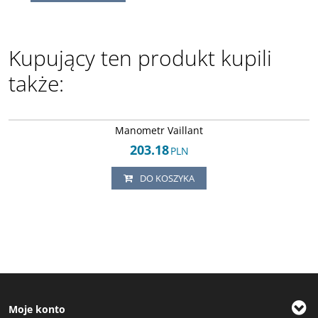
Kupujący ten produkt kupili
także:
Arley-1820503877
Manometr Vaillant
203.18
PLN
DO KOSZYKA
Moje konto