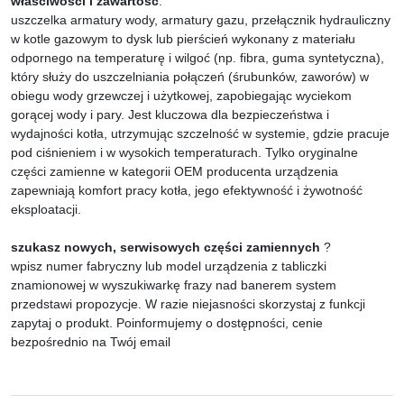
właściwości i zawartość
:
uszczelka armatury wody, armatury gazu, przełącznik hydrauliczny
w kotle gazowym to dysk lub pierścień wykonany z materiału
odpornego na temperaturę i wilgoć (np. fibra, guma syntetyczna),
który służy do uszczelniania połączeń (śrubunków, zaworów) w
obiegu wody grzewczej i użytkowej, zapobiegając wyciekom
gorącej wody i pary. Jest kluczowa dla bezpieczeństwa i
wydajności kotła, utrzymując szczelność w systemie, gdzie pracuje
pod ciśnieniem i w wysokich temperaturach. Tylko oryginalne
części zamienne w kategorii OEM producenta urządzenia
zapewniają komfort pracy kotła, jego efektywność i żywotność
eksploatacji.
szukasz nowych, serwisowych części zamiennych
?
wpisz numer fabryczny lub model urządzenia z tabliczki
znamionowej w wyszukiwarkę frazy nad banerem system
przedstawi propozycje. W razie niejasności skorzystaj z funkcji
zapytaj o produkt. Poinformujemy o dostępności, cenie
bezpośrednio na Twój email