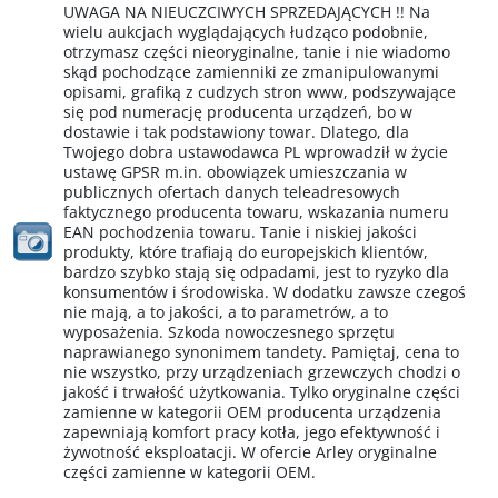
UWAGA NA NIEUCZCIWYCH SPRZEDAJĄCYCH !! Na
wielu aukcjach wyglądających łudząco podobnie,
otrzymasz części nieoryginalne, tanie i nie wiadomo
skąd pochodzące zamienniki ze zmanipulowanymi
opisami, grafiką z cudzych stron www, podszywające
się pod numerację producenta urządzeń, bo w
dostawie i tak podstawiony towar. Dlatego, dla
Twojego dobra ustawodawca PL wprowadził w życie
ustawę GPSR m.in. obowiązek umieszczania w
publicznych ofertach danych teleadresowych
faktycznego producenta towaru, wskazania numeru
EAN pochodzenia towaru. Tanie i niskiej jakości
produkty, które trafiają do europejskich klientów,
bardzo szybko stają się odpadami, jest to ryzyko dla
konsumentów i środowiska. W dodatku zawsze czegoś
nie mają, a to jakości, a to parametrów, a to
wyposażenia. Szkoda nowoczesnego sprzętu
naprawianego synonimem tandety. Pamiętaj, cena to
nie wszystko, przy urządzeniach grzewczych chodzi o
jakość i trwałość użytkowania. Tylko oryginalne części
zamienne w kategorii OEM producenta urządzenia
zapewniają komfort pracy kotła, jego efektywność i
żywotność eksploatacji. W ofercie Arley oryginalne
części zamienne w kategorii OEM.