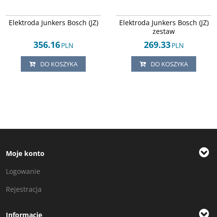
Arley-1608043150
Arley-1608043688
Elektroda Junkers Bosch (JZ)
Elektroda Junkers Bosch (JZ)
zestaw
356.16
269.33
PLN
PLN
DO KOSZYKA
DO KOSZYKA
Moje konto
Logowanie
Rejestracja
Informacje