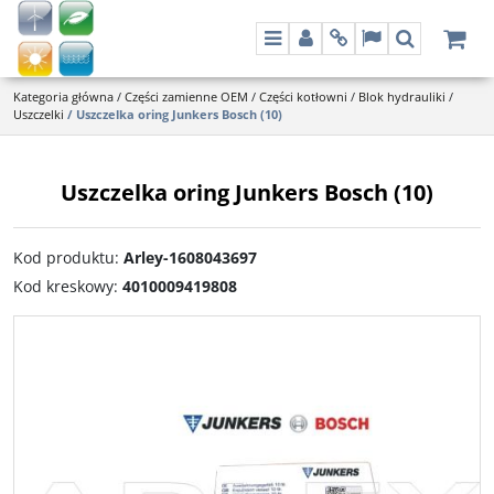
Menu
Panel
Info
Lang
Szukaj
Kategoria główna
/
Części zamienne OEM
/
Części kotłowni
/
Blok hydrauliki
/
Uszczelki
/
Uszczelka oring Junkers Bosch (10)
Uszczelka oring Junkers Bosch (10)
Kod produktu
:
Arley-1608043697
Kod kreskowy
:
4010009419808