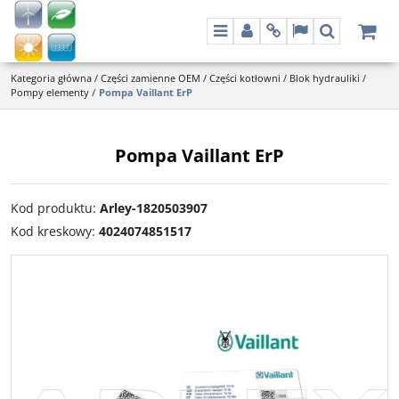
Menu
Panel
Info
Lang
Szukaj
Kategoria główna
/
Części zamienne OEM
/
Części kotłowni
/
Blok hydrauliki
/
Pompy elementy
/
Pompa Vaillant ErP
Pompa Vaillant ErP
Kod produktu
:
Arley-1820503907
Kod kreskowy
:
4024074851517