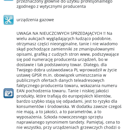
przeznaczony głównie do użytku profesjonalnego
zgodnego z wytycznymi producenta
urządzenia gazowe
UWAGA NA NIEUCZCIWYCH SPRZEDAJĄCYCH !! Na
wielu aukcjach wyglądających łudząco podobnie,
otrzymasz części nieoryginalne, tanie i nie wiadomo
skąd pochodzące zamienniki ze zmanipulowanymi
opisami, grafiką z cudzych stron www, podszywające
się pod numerację producenta urządzeń, bo w
dostawie i tak podstawiony towar. Dlatego, dla
Twojego dobra ustawodawca PL wprowadził w życie
ustawę GPSR m.in. obowiązek umieszczania w
publicznych ofertach danych teleadresowych
faktycznego producenta towaru, wskazania numeru
EAN pochodzenia towaru. Tanie i niskiej jakości
produkty, które trafiają do europejskich klientów,
bardzo szybko stają się odpadami, jest to ryzyko dla
konsumentów i środowiska. W dodatku zawsze czegoś
nie mają, a to jakości, a to parametrów, a to
wyposażenia. Szkoda nowoczesnego sprzętu
naprawianego synonimem tandety. Pamiętaj, cena to
nie wszystko, przy urządzeniach grzewczych chodzi o