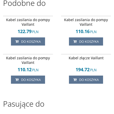
Podobne do
Arley-1820503894
Arley-1820503832
BESTSELLER
Kabel zasilania do pompy
Kabel zasilania do pompy
Vaillant
Vaillant
122.79
110.16
PLN
PLN
DO KOSZYKA
DO KOSZYKA
Arley-1820503857
Arley-1820503886
Kabel zasilania do pompy
Kabel złącze Vaillant
Vaillant
110.12
194.72
PLN
PLN
DO KOSZYKA
DO KOSZYKA
Pasujące do
Arley-1152044615