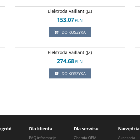
35
Arley-1820503547
Elektroda Vaillant (JZ)
153.07
PLN
DO KOSZYKA
80
Arley-1820503846
Elektroda Vaillant (JZ)
274.68
PLN
DO KOSZYKA
ogród
Dla klienta
Dla serwisu
Narzędzia
a
FAQ informacje
Chemia OEM
Akcesoria