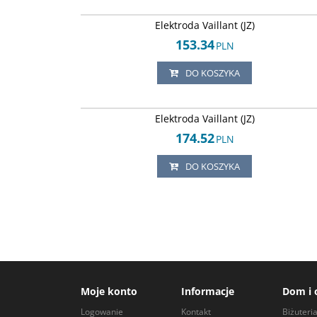
Arley-18205036
Elektroda Vaillant (JZ)
153.34
PLN
DO KOSZYKA
Arley-18205038
Elektroda Vaillant (JZ)
174.52
PLN
DO KOSZYKA
Moje konto
Informacje
Dom i 
Logowanie
Kontakt
Biżuteri