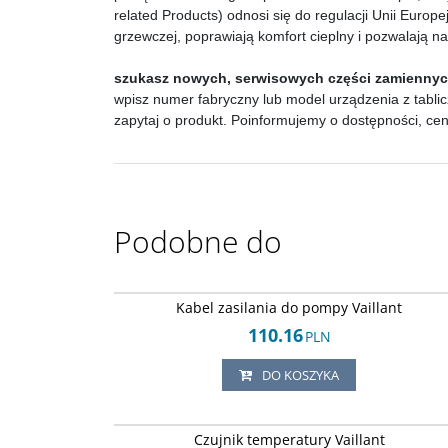
related Products) odnosi się do regulacji Unii Euro
grzewczej, poprawiają komfort cieplny i pozwalają n
szukasz nowych, serwisowych części zamienny
wpisz numer fabryczny lub model urządzenia z tablic
zapytaj o produkt. Poinformujemy o dostępności, ce
Podobne do
Arley-18205038
Kabel zasilania do pompy Vaillant
110.16
PLN
DO KOSZYKA
Arley-18205038
Czujnik temperatury Vaillant