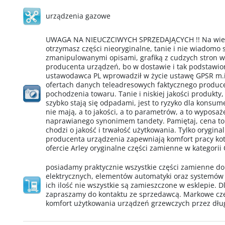
urządzenia gazowe
UWAGA NA NIEUCZCIWYCH SPRZEDAJĄCYCH !! Na wielu
otrzymasz części nieoryginalne, tanie i nie wiadomo
zmanipulowanymi opisami, grafiką z cudzych stron 
producenta urządzeń, bo w dostawie i tak podstawio
ustawodawca PL wprowadził w życie ustawę GPSR m.i
ofertach danych teleadresowych faktycznego produ
pochodzenia towaru. Tanie i niskiej jakości produkty,
szybko stają się odpadami, jest to ryzyko dla konsu
nie mają, a to jakości, a to parametrów, a to wypos
naprawianego synonimem tandety. Pamiętaj, cena to
chodzi o jakość i trwałość użytkowania. Tylko orygin
producenta urządzenia zapewniają komfort pracy kotł
ofercie Arley oryginalne części zamienne w kategorii
posiadamy praktycznie wszystkie części zamienne d
elektrycznych, elementów automatyki oraz systemów
ich ilość nie wszystkie są zamieszczone w esklepie. D
zapraszamy do kontaktu ze sprzedawcą. Markowe cz
komfort użytkowania urządzeń grzewczych przez dług