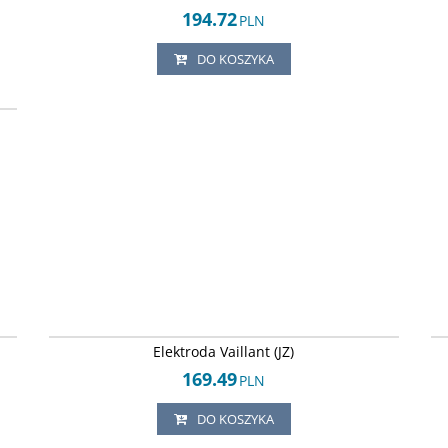
194.72
PLN
DO KOSZYKA
87
26
Arley-1820503845
Elektroda Vaillant (JZ)
169.49
PLN
DO KOSZYKA