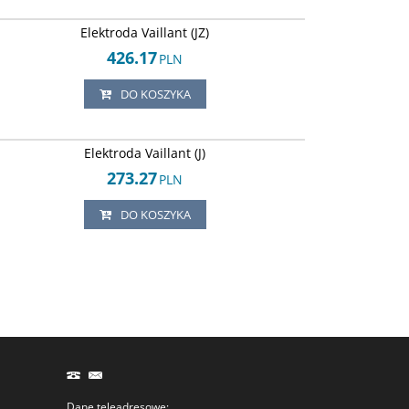
Arley-1820503725
Elektroda Vaillant (JZ)
426.17
PLN
DO KOSZYKA
Arley-1820503630
Elektroda Vaillant (J)
273.27
PLN
DO KOSZYKA
Dane teleadresowe: