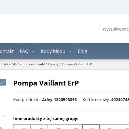
ontakt
FAQ
Kody błędu
Blog
k hydrauliki
/
Pompy elementy
/
Pompy
/
Pompa Vaillant ErP
Pompa Vaillant ErP
LER
Kod produktu
:
Arley-1820503893
Kod kreskowy
:
4024074
Inne produkty z tej samej grupy:
>