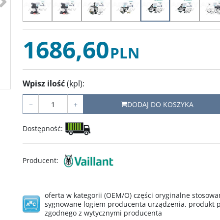
1686,60
PLN
Wpisz ilość
(kpl)
:
−
+
DODAJ DO KOSZYKA
Dostępność
:
Producent
:
oferta w kategorii (OEM/O) części oryginalne stoso
sygnowane logiem producenta urządzenia, produkt p
zgodnego z wytycznymi producenta