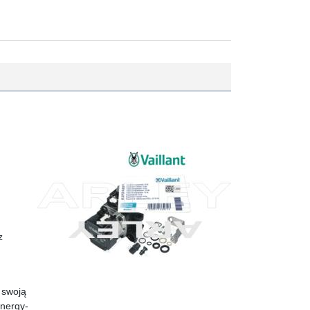
z
 swoją
Energy-