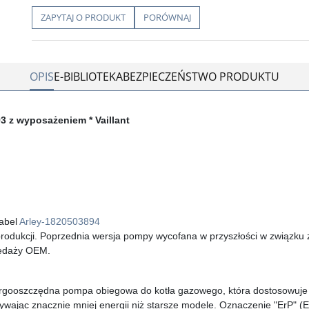
ZAPYTAJ O PRODUKT
PORÓWNAJ
OPIS
E-BIBLIOTEKA
BEZPIECZEŃSTWO PRODUKTU
 z wyposażeniem * Vaillant
kabel
Arley-1820503894
 produkcji. Poprzednia wersja pompy wycofana w przyszłości w związku 
rzedaży OEM.
rgooszczędna pompa obiegowa do kotła gazowego, która dostosowuje
ywając znacznie mniej energii niż starsze modele. Oznaczenie "ErP" (