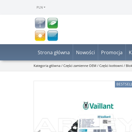
PLN
Strona główna
Nowości
Promocja
K
Kategoria główna
/
Części zamienne OEM
/
Części kotłowni
/
Blo
BESTSEL
<