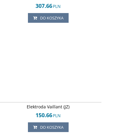
307.66
PLN
DO KOSZYKA
Arley-1820503879
Elektroda Vaillant (JZ)
150.66
PLN
DO KOSZYKA