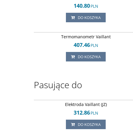
140.80
PLN
DO KOSZYKA
Arley-18205034
Termomanometr Vaillant
407.46
PLN
DO KOSZYKA
Pasujące do
Arley-18205037
Elektroda Vaillant (JZ)
312.86
PLN
DO KOSZYKA