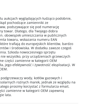
 aukcjach wyglądających łudząco podobnie,
 skąd pochodzące zamienniki ze
www, podszywające się pod numerację
ny towar. Dlatego, dla Twojego dobra
n. obowiązek umieszczania w publicznych
centa towaru, wskazania numeru EAN
 które trafiają do europejskich klientów, bardzo
mentów i środowiska. W dodatku zawsze czegoś
ażenia. Szkoda nowoczesnego sprzętu
 nie wszystko, przy urządzeniach grzewczych
alne części zamienne w kategorii OEM
a, jego efektywność i żywotność eksploatacji. W
 OEM.
o podgrzewaczy wody, kotłów gazowych i
 solarnych rożnych marek, jednak ze względu na
latego prosimy korzystać z formularza email,
ęści zamienne w kategorii OEM zapewnią
ie lata.