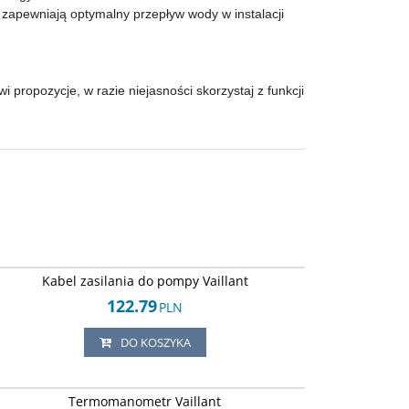
y zapewniają optymalny przepływ wody w instalacji
propozycje, w razie niejasności skorzystaj z funkcji
Arley-1820503894
BESTSELLER
Kabel zasilania do pompy Vaillant
122.79
PLN
DO KOSZYKA
Arley-1820503364
Termomanometr Vaillant