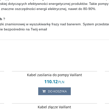
pejskiej dotyczących efektywności energetycznej produktów. Takie pomp
a znaczne oszczędności energii elektrycznej, nawet do 80-90%.
ch
?
zki znamionowej w wyszukiwarkę frazy nad banerem. System przedstawi 
nie bezpośrednio na Twój email
32
Arley-1820503857
Kabel zasilania do pompy Vaillant
110.12
PLN
DO KOSZYKA
59
Arley-1820503886
Kabel złącze Vaillant