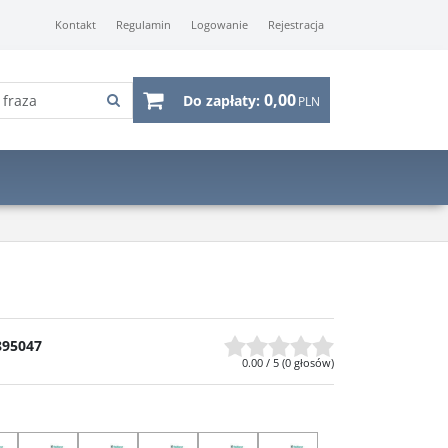
Kontakt
Regulamin
Logowanie
Rejestracja
0,00
Do zapłaty:
PLN
895047
0.00
/
5
(
0
głosów)