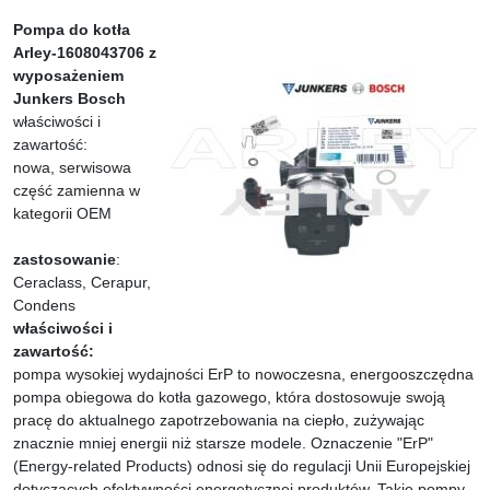
Pompa do kotła
Arley-1608043706 z
wyposażeniem
Junkers Bosch
właściwości i
zawartość:
nowa, serwisowa
część zamienna w
kategorii OEM
zastosowanie
:
Ceraclass, Cerapur,
Condens
właściwości i
zawartość:
pompa wysokiej wydajności ErP to nowoczesna, energooszczędna
pompa obiegowa do kotła gazowego, która dostosowuje swoją
pracę do aktualnego zapotrzebowania na ciepło, zużywając
znacznie mniej energii niż starsze modele. Oznaczenie "ErP"
(Energy-related Products) odnosi się do regulacji Unii Europejskiej
dotyczących efektywności energetycznej produktów. Takie pompy