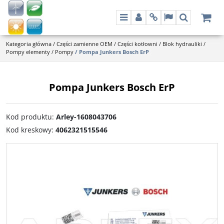
Menu
Panel
Info
Lang
Szukaj
Kategoria główna
/
Części zamienne OEM
/
Części kotłowni
/
Blok hydrauliki
/
Pompy elementy
/
Pompy
/
Pompa Junkers Bosch ErP
Pompa Junkers Bosch ErP
Kod produktu
:
Arley-1608043706
Kod kreskowy
:
4062321515546