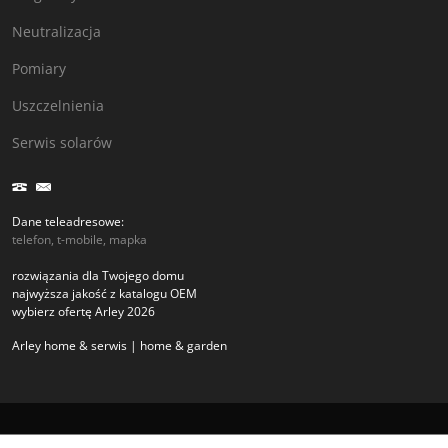
Neutralizacja
Pomiary
Uszczelnienia
Serwis solarów
Dane teleadresowe:
telefon, t-mobile, mapka
rozwiązania dla Twojego domu
najwyższa jakość z katalogu OEM
wybierz ofertę Arley 2026
Arley home & serwis | home & garden
Copyright arley.com.pl 2026