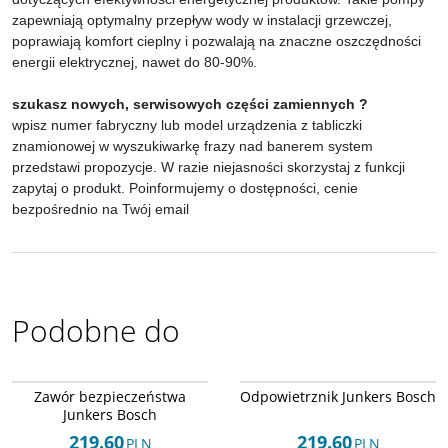
zapewniają optymalny przepływ wody w instalacji grzewczej,
poprawiają komfort cieplny i pozwalają na znaczne oszczędności
energii elektrycznej, nawet do 80-90%.
szukasz nowych, serwisowych części zamiennych ?
wpisz numer fabryczny lub model urządzenia z tabliczki
znamionowej w wyszukiwarkę frazy nad banerem system
przedstawi propozycje. W razie niejasności skorzystaj z funkcji
zapytaj o produkt. Poinformujemy o dostępności, cenie
bezpośrednio na Twój email
Podobne do
Arley-1608043279
Arley-1608043459
Zawór bezpieczeństwa
Odpowietrznik Junkers Bosch
Junkers Bosch
219.60
219.60
PLN
PLN