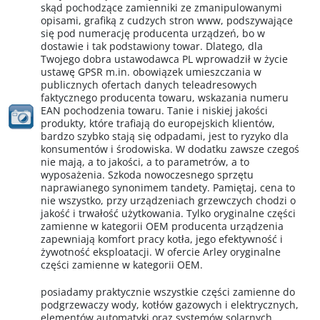
skąd pochodzące zamienniki ze zmanipulowanymi
opisami, grafiką z cudzych stron www, podszywające
się pod numerację producenta urządzeń, bo w
dostawie i tak podstawiony towar. Dlatego, dla
Twojego dobra ustawodawca PL wprowadził w życie
ustawę GPSR m.in. obowiązek umieszczania w
publicznych ofertach danych teleadresowych
faktycznego producenta towaru, wskazania numeru
EAN pochodzenia towaru. Tanie i niskiej jakości
produkty, które trafiają do europejskich klientów,
bardzo szybko stają się odpadami, jest to ryzyko dla
konsumentów i środowiska. W dodatku zawsze czegoś
nie mają, a to jakości, a to parametrów, a to
wyposażenia. Szkoda nowoczesnego sprzętu
naprawianego synonimem tandety. Pamiętaj, cena to
nie wszystko, przy urządzeniach grzewczych chodzi o
jakość i trwałość użytkowania. Tylko oryginalne części
zamienne w kategorii OEM producenta urządzenia
zapewniają komfort pracy kotła, jego efektywność i
żywotność eksploatacji. W ofercie Arley oryginalne
części zamienne w kategorii OEM.
posiadamy praktycznie wszystkie części zamienne do
podgrzewaczy wody, kotłów gazowych i elektrycznych,
elementów automatyki oraz systemów solarnych