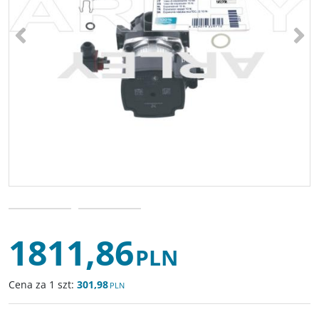
<
>
1811,86
PLN
Cena za 1 szt:
301,98
PLN