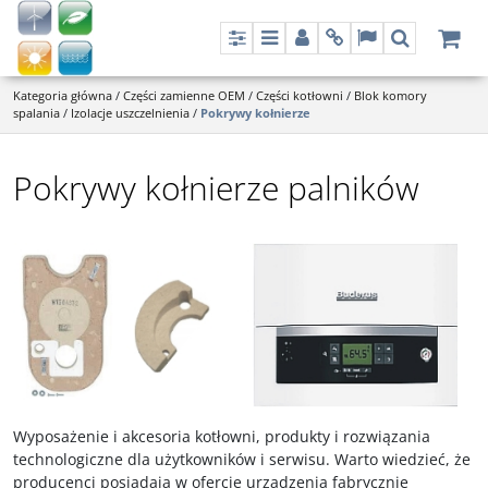
Panel
Menu
Panel
Info
Lang
Szukaj
Kategoria główna
/
Części zamienne OEM
/
Części kotłowni
/
Blok komory
spalania
/
Izolacje uszczelnienia
/
Pokrywy kołnierze
Pokrywy kołnierze palników
Wyposażenie i akcesoria kotłowni, produkty i rozwiązania
technologiczne dla użytkowników i serwisu. Warto wiedzieć, że
producenci posiadają w ofercie urządzenia fabrycznie