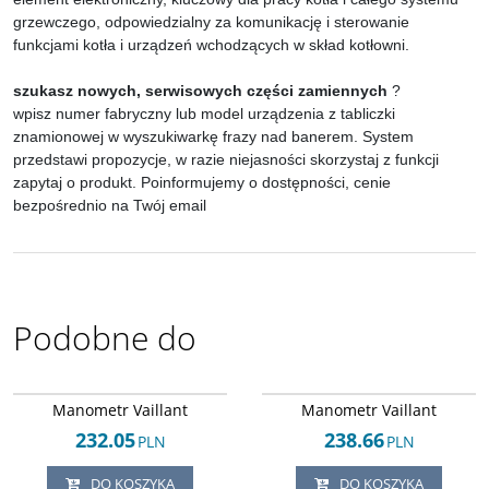
grzewczego, odpowiedzialny za komunikację i sterowanie
funkcjami kotła i urządzeń wchodzących w skład kotłowni.
szukasz nowych, serwisowych części zamiennych
?
wpisz numer fabryczny lub model urządzenia z tabliczki
znamionowej w wyszukiwarkę frazy nad banerem. System
przedstawi propozycje, w razie niejasności skorzystaj z funkcji
zapytaj o produkt. Poinformujemy o dostępności, cenie
bezpośrednio na Twój email
Podobne do
Arley-1820503265
Arley-1820503876
Manometr Vaillant
Manometr Vaillant
232.05
238.66
PLN
PLN
DO KOSZYKA
DO KOSZYKA