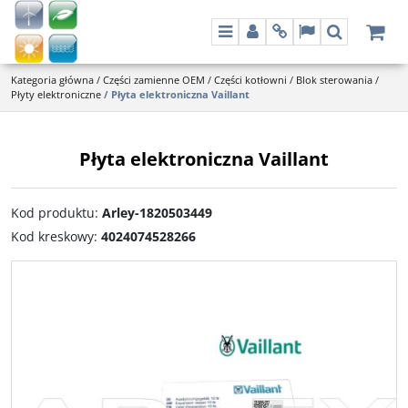
Menu
Panel
Info
Lang
Szukaj
Kategoria główna
/
Części zamienne OEM
/
Części kotłowni
/
Blok sterowania
/
Płyty elektroniczne
/
Płyta elektroniczna Vaillant
Płyta elektroniczna Vaillant
Kod produktu
:
Arley-1820503449
Kod kreskowy
:
4024074528266