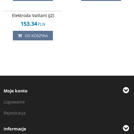
Arley-1820503635
Elektroda Vaillant (JZ)
153.34
PLN
DO KOSZYKA
Moje konto
Logowanie
Rejestracja
Informacje