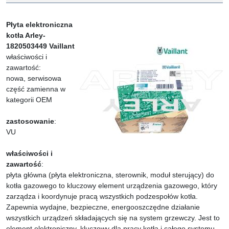
Płyta elektroniczna
kotła Arley-
1820503449 Vaillant
właściwości i
zawartość:
nowa, serwisowa
część zamienna w
kategorii OEM
zastosowanie
:
VU
właściwości i
zawartość
:
płyta główna (płyta elektroniczna, sterownik, moduł sterujący) do
kotła gazowego to kluczowy element urządzenia gazowego, który
zarządza i koordynuje pracą wszystkich podzespołów kotła.
Zapewnia wydajne, bezpieczne, energooszczędne działanie
wszystkich urządzeń składających się na system grzewczy. Jest to
element elektroniczny, kluczowy dla pracy kotła i całego systemu