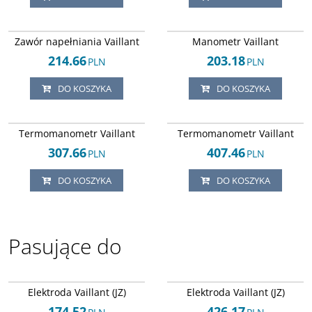
Arley-1820503504
Arley-1820503877
Zawór napełniania Vaillant
Manometr Vaillant
214.66
203.18
PLN
PLN
DO KOSZYKA
DO KOSZYKA
Arley-1820503364
Arley-1820503487
Termomanometr Vaillant
Termomanometr Vaillant
307.66
407.46
PLN
PLN
DO KOSZYKA
DO KOSZYKA
Pasujące do
Arley-1820503880
Arley-1820503725
Elektroda Vaillant (JZ)
Elektroda Vaillant (JZ)
174.52
426.17