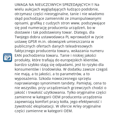
UWAGA NA NIEUCZCIWYCH SPRZEDAJĄCYCH !! Na
wielu aukcjach wyglądających łudząco podobnie,
otrzymasz części nieoryginalne, tanie i nie wiadomo
skąd pochodzące zamienniki ze zmanipulowanymi
opisami, grafiką z cudzych stron www, podszywające
się pod numerację producenta urządzeń, bo w
dostawie i tak podstawiony towar. Dlatego, dla
Twojego dobra ustawodawca PL wprowadził w życie
ustawę GPSR m.in. obowiązek umieszczania w
publicznych ofertach danych teleadresowych
faktycznego producenta towaru, wskazania numeru
EAN pochodzenia towaru. Tanie i niskiej jakości
produkty, które trafiają do europejskich klientów,
bardzo szybko stają się odpadami, jest to ryzyko dla
konsumentów i środowiska. W dodatku zawsze czegoś
nie mają, a to jakości, a to parametrów, a to
wyposażenia. Szkoda nowoczesnego sprzętu
naprawianego synonimem tandety. Pamiętaj, cena to
nie wszystko, przy urządzeniach grzewczych chodzi o
jakość i trwałość użytkowania. Tylko oryginalne części
zamienne w kategorii OEM producenta urządzenia
zapewniają komfort pracy kotła, jego efektywność i
żywotność eksploatacji. W ofercie Arley oryginalne
części zamienne w kategorii OEM.