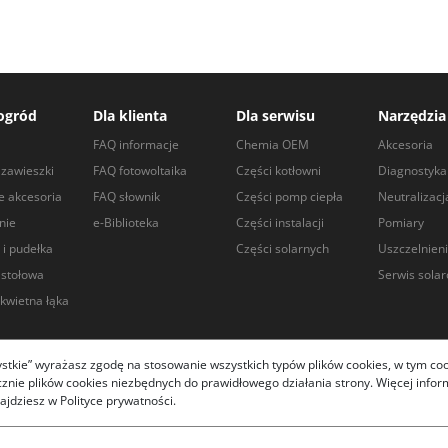
ogród
Dla klienta
Dla serwisu
Narzędzia
a
FAQ informacje
Chemia OEM
Akcesoria
zawieszki
FAQ fotowoltaika
Części kotłowni
Diagnostyka
e akcesoria
FAQ słownik
Części pomp ciepła
Neutralizacj
nie
e-Biblioteka
Części instalacji
Pomiary
 i pudełka
Części solarnych
Uszczelnien
 stołowa
Serwis sola
kwietna łąka
zystkie” wyrażasz zgodę na stosowanie wszystkich typów plików cookies, w tym coo
ie plików cookies niezbędnych do prawidłowego działania strony. Więcej informa
.com.pl 2026
ajdziesz w Polityce prywatności.
 działanie strony i pomagają dostosować ofertę do Twoich
anych
"
- informacja Rodo.