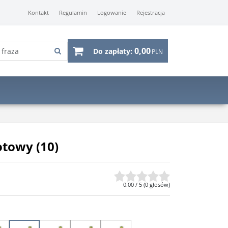
Kontakt
Regulamin
Logowanie
Rejestracja
0,00
Do zapłaty:
PLN
otowy (10)
0.00
/
5
(
0
głosów)