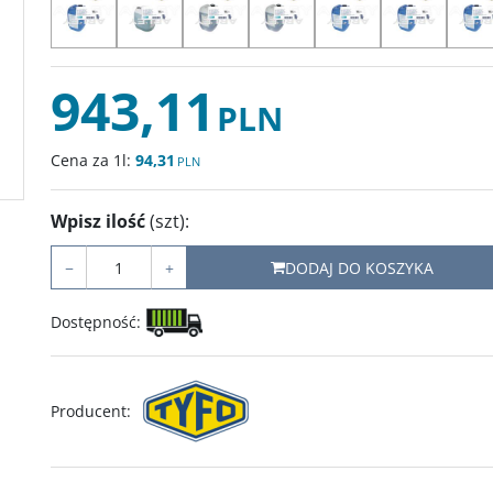
943,11
PLN
Cena za 1l:
94,31
PLN
Wpisz ilość
(szt)
:
−
+
DODAJ DO KOSZYKA
Dostępność
:
Producent
: