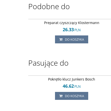
Podobne do
Kl-1342452
DOSTAWA EXPRE
Preparat czyszczący Klostermann
26.33
PLN
DO KOSZYKA
Pasujące do
Arley-16080436
DOSTAWA EXPRE
Pokrętło klucz Junkers Bosch
46.62
PLN
DO KOSZYKA