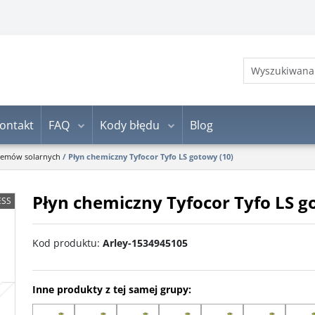
ontakt
FAQ
Kody błędu
Blog
stemów solarnych
/
Płyn chemiczny Tyfocor Tyfo LS gotowy (10)
Płyn chemiczny Tyfocor Tyfo LS g
ESS
Kod produktu
:
Arley-1534945105
Inne produkty z tej samej grupy: