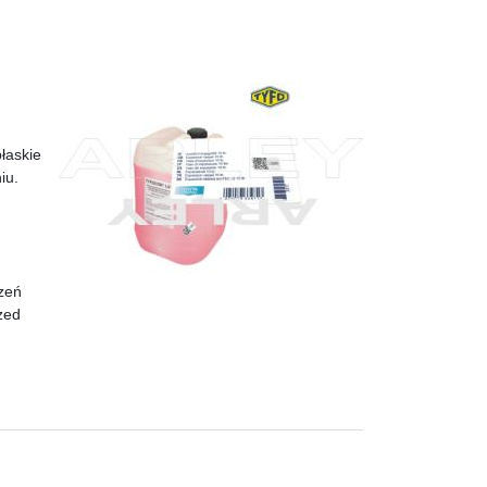
łaskie
iu.
zeń
zed