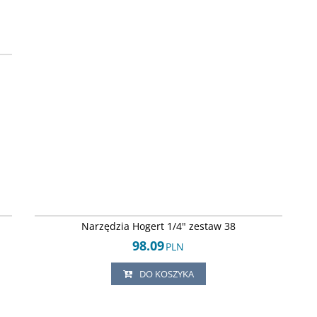
68
SS
76
HT1R462
SS
DOSTAWA EXPRESS
Narzędzia Hogert 1/4" zestaw 38
98.09
PLN
DO KOSZYKA