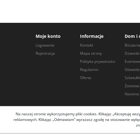
Moje konto
Informacje
Dom i 
Logowanie
Kontakt
Biżuteri
Rejestracja
Mapa strony
Dzwonki 
Polityka prywatności
Eventow
Regulamin
Oświetle
Oferta
Szkatułki
Zastawa
Nasiona 
Na naszej stronie wykorzystujemy pliki cookies. Klikając „Akceptuję ws
reklamowych. Klikając „Odmawiam” wyrażasz zgodę na stosowanie wyłączn
Copyright arley
zn
Pliki cookies i pokrewne im technologie umożliwiają poprawne
potrzeb. Zakładka
"
Polityka D