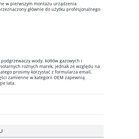
wane w pierwszym montażu urządzenia
rzeznaczony głównie do użytku profesjonalnego
o podgrzewaczy wody, kotłów gazowych i
 solarnych rożnych marek, jednak ze względu na
latego prosimy korzystać z formularza email,
ęści zamienne w kategorii OEM zapewnią
ie lata.
U