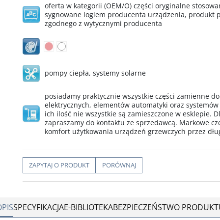
oferta w kategorii (OEM/O) części oryginalne stoso
sygnowane logiem producenta urządzenia, produkt p
zgodnego z wytycznymi producenta
pompy ciepła
,
systemy solarne
posiadamy praktycznie wszystkie części zamienne d
elektrycznych, elementów automatyki oraz systemów
ich ilość nie wszystkie są zamieszczone w esklepie. D
zapraszamy do kontaktu ze sprzedawcą. Markowe cz
komfort użytkowania urządzeń grzewczych przez dług
ZAPYTAJ O PRODUKT
PORÓWNAJ
OPIS
SPECYFIKACJA
E-BIBLIOTEKA
BEZPIECZEŃSTWO PRODUKT