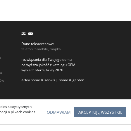
Dane teleadresowe:
telefon, t-mobile, mapka
a
rozwiązania dla Twojego domu
najwyższa jakość z katalogu OEM
wybierz ofertę Arley 2026
ia
Arley home & serwis | home & garden
rów
kies statystycznych i
ODMAWIAM
AKCEPTUJĘ WSZYSTKIE
cji o plikach cookies
InfoSerwis
-
oprogramowanie sklepu BestSeller