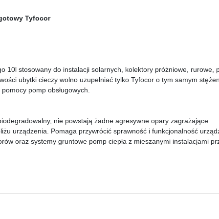
 gotowy Tyfocor
 10l stosowany do instalacji solarnych, kolektory próżniowe, rurowe, p
ości ubytki cieczy wolno uzupełniać tylko Tyfocor o tym samym stężen
zy pomocy pomp obsługowych.
 biodegradowalny, nie powstają żadne agresywne opary zagrażające
bliżu urządzenia. Pomaga przywrócić sprawność i funkcjonalność urząd
ktorów oraz systemy gruntowe pomp ciepła z mieszanymi instalacjami pr