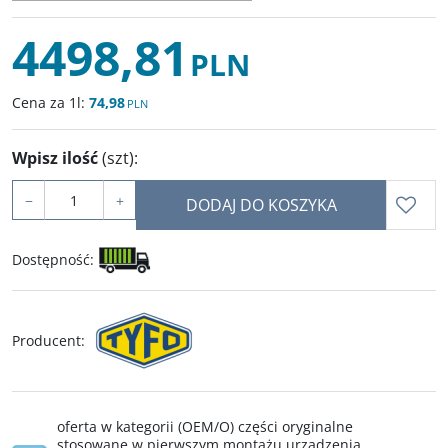
4498,81
PLN
Cena za 1l:
74,98
PLN
Wpisz ilość
(szt)
:
−
+
DODAJ DO KOSZYKA
Dostępność
:
Producent
:
oferta w kategorii (OEM/O) części oryginalne
stosowane w pierwszym montażu urządzenia