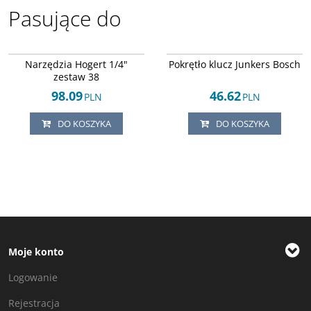
Pasujące do
HT1R462
Arley-1608043676
DOSTAWA EXPRESS
DOSTAWA EXPRESS
Narzędzia Hogert 1/4"
Pokrętło klucz Junkers Bosch
zestaw 38
98.09
46.62
PLN
PLN
DO KOSZYKA
DO KOSZYKA
Moje konto
Logowanie
Rejestracja