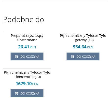
Podobne do
Kl-134245268
Arley-1534945108
DOSTAWA EXPRESS
DOSTAWA EXPRESS
Preparat czyszczący
Płyn chemiczny Tyfocor Tyfo
Klostermann
L gotowy (10)
26.41
934.64
PLN
PLN
DO KOSZYKA
DO KOSZYKA
Arley-1534945107
DOSTAWA EXPRESS
Płyn chemiczny Tyfocor Tyfo
L koncentrat (10)
1679.10
PLN
DO KOSZYKA