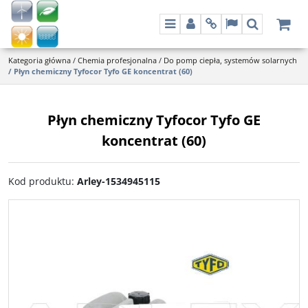
Menu
Panel
Info
Lang
Szukaj
Kategoria główna
/
Chemia profesjonalna
/
Do pomp ciepła, systemów solarnych
/
Płyn chemiczny Tyfocor Tyfo GE koncentrat (60)
Płyn chemiczny Tyfocor Tyfo GE
koncentrat (60)
Kod produktu
:
Arley-1534945115