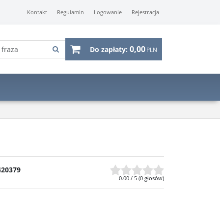
Kontakt
Regulamin
Logowanie
Rejestracja
0,00
Do zapłaty:
PLN
420379
0.00
/
5
(
0
głosów)