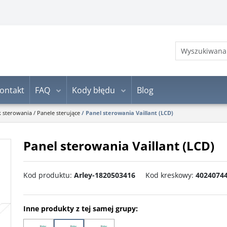
ontakt
FAQ
Kody błędu
Blog
k sterowania
/
Panele sterujące
/
Panel sterowania Vaillant (LCD)
Panel sterowania Vaillant (LCD)
Kod produktu
:
Arley-1820503416
Kod kreskowy
:
4024074
Inne produkty z tej samej grupy: