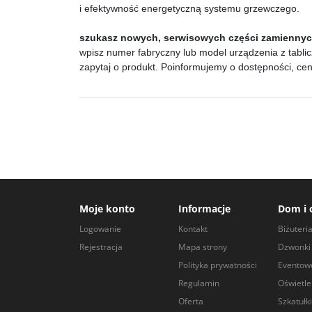
i efektywność energetyczną systemu grzewczego.
szukasz nowych, serwisowych części zamienny
wpisz numer fabryczny lub model urządzenia z tablic
zapytaj o produkt. Poinformujemy o dostępności, ce
Moje konto
Informacje
Dom i 
Logowanie
Kontakt
Biżuteri
Rejestracja
Mapa strony
Dzwonki 
Polityka prywatności
Eventow
Regulamin
Oświetle
Oferta
Szkatułki