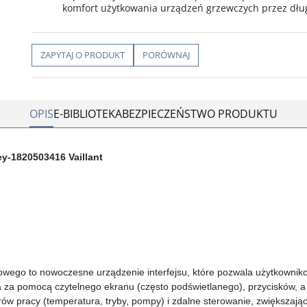
komfort użytkowania urządzeń grzewczych przez dług
ZAPYTAJ O PRODUKT
PORÓWNAJ
OPIS
E-BIBLIOTEKA
BEZPIECZEŃSTWO PRODUKTU
ey-1820503416 Vaillant
owego to nowoczesne urządzenie interfejsu, które pozwala użytkownik
tła za pomocą czytelnego ekranu (często podświetlanego), przycisków, 
ów pracy (temperatura, tryby, pompy) i zdalne sterowanie, zwiększają