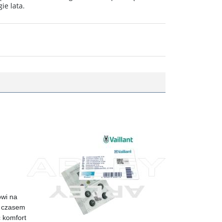
ie lata.
owi na
a czasem
c komfort