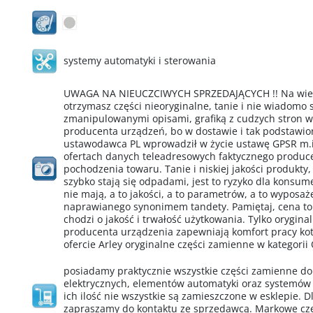
systemy automatyki i sterowania
UWAGA NA NIEUCZCIWYCH SPRZEDAJĄCYCH !! Na wielu
otrzymasz części nieoryginalne, tanie i nie wiadomo
zmanipulowanymi opisami, grafiką z cudzych stron 
producenta urządzeń, bo w dostawie i tak podstawio
ustawodawca PL wprowadził w życie ustawę GPSR m.i
ofertach danych teleadresowych faktycznego produ
pochodzenia towaru. Tanie i niskiej jakości produkty,
szybko stają się odpadami, jest to ryzyko dla konsu
nie mają, a to jakości, a to parametrów, a to wypos
naprawianego synonimem tandety. Pamiętaj, cena to
chodzi o jakość i trwałość użytkowania. Tylko orygin
producenta urządzenia zapewniają komfort pracy kotł
ofercie Arley oryginalne części zamienne w kategorii
posiadamy praktycznie wszystkie części zamienne d
elektrycznych, elementów automatyki oraz systemów
ich ilość nie wszystkie są zamieszczone w esklepie. D
zapraszamy do kontaktu ze sprzedawcą. Markowe cz