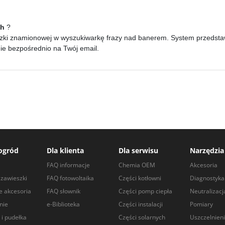
ch
?
zki znamionowej w wyszukiwarkę frazy nad banerem. System przedstawi 
nie bezpośrednio na Twój email.
ogród
Dla klienta
Dla serwisu
Narzędzia
a
FAQ informacje
Chemia OEM
Akcesoria
zawieszki
FAQ fotowoltaika
Części kotłowni
Diagnostyka
e akcesoria
FAQ słownik
Części pomp ciepła
Neutralizacj
nie
e-Biblioteka
Części instalacji
Pomiary
 i pudełka
Części solarnych
Uszczelnien