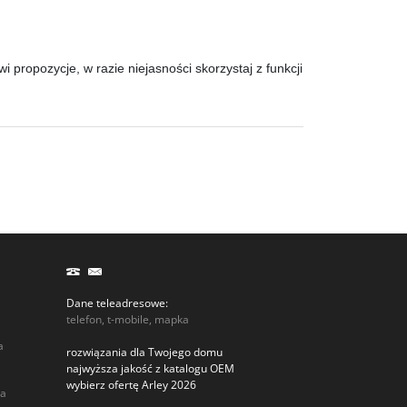
propozycje, w razie niejasności skorzystaj z funkcji
Dane teleadresowe:
telefon, t-mobile, mapka
a
rozwiązania dla Twojego domu
najwyższa jakość z katalogu OEM
wybierz ofertę Arley 2026
ia