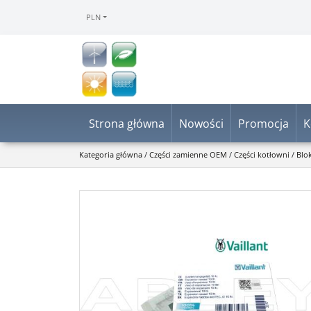
PLN
Strona główna
Nowości
Promocja
K
Kategoria główna
/
Części zamienne OEM
/
Części kotłowni
/
Blo