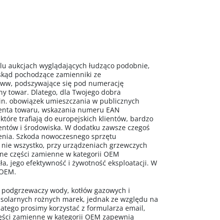
 aukcjach wyglądających łudząco podobnie,
 skąd pochodzące zamienniki ze
www, podszywające się pod numerację
ny towar. Dlatego, dla Twojego dobra
n. obowiązek umieszczania w publicznych
centa towaru, wskazania numeru EAN
 które trafiają do europejskich klientów, bardzo
mentów i środowiska. W dodatku zawsze czegoś
ażenia. Szkoda nowoczesnego sprzętu
 nie wszystko, przy urządzeniach grzewczych
alne części zamienne w kategorii OEM
a, jego efektywność i żywotność eksploatacji. W
 OEM.
o podgrzewaczy wody, kotłów gazowych i
 solarnych rożnych marek, jednak ze względu na
latego prosimy korzystać z formularza email,
ęści zamienne w kategorii OEM zapewnią