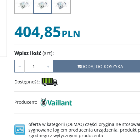
404,85
PLN
Wpisz ilość
(szt)
:
−
+
DODAJ DO KOSZYKA
Dostępność
:
Producent
:
oferta w kategorii (OEM/O) części oryginalne stoso
sygnowane logiem producenta urządzenia, produkt p
zgodnego z wytycznymi producenta