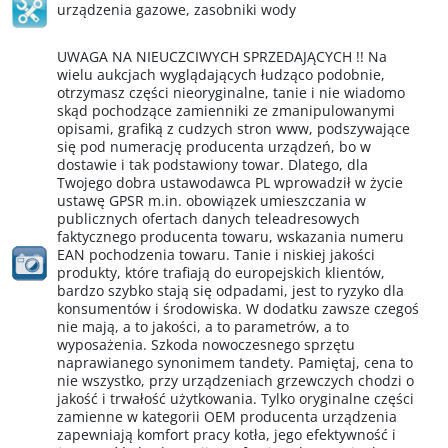
urządzenia gazowe
,
zasobniki wody
UWAGA NA NIEUCZCIWYCH SPRZEDAJĄCYCH !! Na
wielu aukcjach wyglądających łudząco podobnie,
otrzymasz części nieoryginalne, tanie i nie wiadomo
skąd pochodzące zamienniki ze zmanipulowanymi
opisami, grafiką z cudzych stron www, podszywające
się pod numerację producenta urządzeń, bo w
dostawie i tak podstawiony towar. Dlatego, dla
Twojego dobra ustawodawca PL wprowadził w życie
ustawę GPSR m.in. obowiązek umieszczania w
publicznych ofertach danych teleadresowych
faktycznego producenta towaru, wskazania numeru
EAN pochodzenia towaru. Tanie i niskiej jakości
produkty, które trafiają do europejskich klientów,
bardzo szybko stają się odpadami, jest to ryzyko dla
konsumentów i środowiska. W dodatku zawsze czegoś
nie mają, a to jakości, a to parametrów, a to
wyposażenia. Szkoda nowoczesnego sprzętu
naprawianego synonimem tandety. Pamiętaj, cena to
nie wszystko, przy urządzeniach grzewczych chodzi o
jakość i trwałość użytkowania. Tylko oryginalne części
zamienne w kategorii OEM producenta urządzenia
zapewniają komfort pracy kotła, jego efektywność i