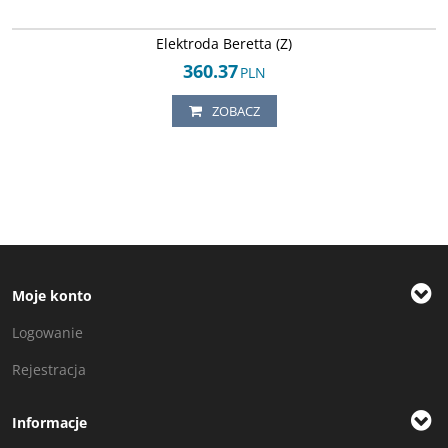
Arley-1152044689
Elektroda Beretta (Z)
360.37
PLN
ZOBACZ
Moje konto
Logowanie
Rejestracja
Informacje