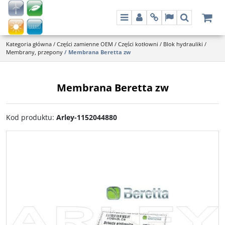
Menu
Panel
Info
Lang
Szukaj
Kategoria główna
/
Części zamienne OEM
/
Części kotłowni
/
Blok hydrauliki
/
Membrany, przepony
/
Membrana Beretta zw
Membrana Beretta zw
Kod produktu
:
Arley-1152044880