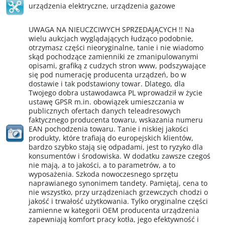
urządzenia elektryczne
,
urządzenia gazowe
UWAGA NA NIEUCZCIWYCH SPRZEDAJĄCYCH !! Na
wielu aukcjach wyglądających łudząco podobnie,
otrzymasz części nieoryginalne, tanie i nie wiadomo
skąd pochodzące zamienniki ze zmanipulowanymi
opisami, grafiką z cudzych stron www, podszywające
się pod numerację producenta urządzeń, bo w
dostawie i tak podstawiony towar. Dlatego, dla
Twojego dobra ustawodawca PL wprowadził w życie
ustawę GPSR m.in. obowiązek umieszczania w
publicznych ofertach danych teleadresowych
faktycznego producenta towaru, wskazania numeru
EAN pochodzenia towaru. Tanie i niskiej jakości
produkty, które trafiają do europejskich klientów,
bardzo szybko stają się odpadami, jest to ryzyko dla
konsumentów i środowiska. W dodatku zawsze czegoś
nie mają, a to jakości, a to parametrów, a to
wyposażenia. Szkoda nowoczesnego sprzętu
naprawianego synonimem tandety. Pamiętaj, cena to
nie wszystko, przy urządzeniach grzewczych chodzi o
jakość i trwałość użytkowania. Tylko oryginalne części
zamienne w kategorii OEM producenta urządzenia
zapewniają komfort pracy kotła, jego efektywność i