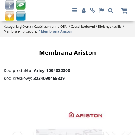
Menu
Panel
Info
Lang
Szukaj
Kategoria główna
/
Części zamienne OEM
/
Części kotłowni
/
Blok hydrauliki
/
Membrany, przepony
/
Membrana Ariston
Membrana Ariston
Kod produktu
:
Arley-1004032800
Kod kreskowy
:
3234090465839