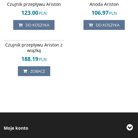
Czujnik przepływu Ariston
Anoda Ariston
123.00
106.97
PLN
PLN
DO KOSZYKA
DO KOSZYKA
Arley-1004032760
Czujnik przepływu Ariston z
wiązką
188.19
PLN
ZOBACZ
Moje konto